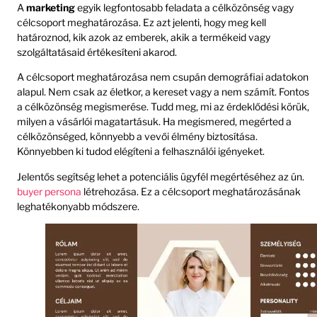
A
marketing
egyik legfontosabb feladata a célközönség vagy
célcsoport meghatározása. Ez azt jelenti, hogy meg kell
határoznod, kik azok az emberek, akik a termékeid vagy
szolgáltatásaid értékesíteni akarod.
A célcsoport meghatározása nem csupán demográfiai adatokon
alapul. Nem csak az életkor, a kereset vagy a nem számít. Fontos
a célközönség megismerése. Tudd meg, mi az érdeklődési körük,
milyen a vásárlói magatartásuk. Ha megismered, megérted a
célközönséged, könnyebb a vevői élmény biztosítása.
Könnyebben ki tudod elégíteni a felhasználói igényeket.
Jelentős segítség lehet a potenciális ügyfél megértéséhez az ún.
buyer persona
létrehozása. Ez a célcsoport meghatározásának
leghatékonyabb módszere.