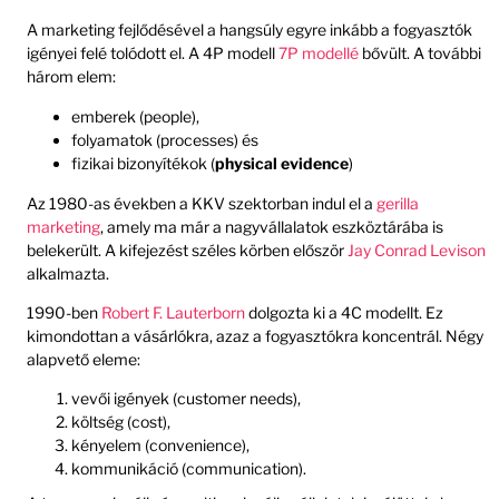
A marketing fejlődésével a hangsúly egyre inkább a fogyasztók
igényei felé tolódott el. A 4P modell
7P modellé
bővült. A további
három elem:
emberek (people),
folyamatok (processes) és
fizikai bizonyítékok (
physical evidence
)
Az 1980-as években a KKV szektorban indul el a
gerilla
marketing
, amely ma már a nagyvállalatok eszköztárába is
belekerült. A kifejezést széles körben először
Jay Conrad Levison
alkalmazta.
1990-ben
Robert F. Lauterborn
dolgozta ki a 4C modellt. Ez
kimondottan a vásárlókra, azaz a fogyasztókra koncentrál. Négy
alapvető eleme:
vevői igények (customer needs),
költség (cost),
kényelem (convenience),
kommunikáció (communication).