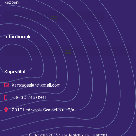
kézben.
Információk
Kapcsolat
kangadesign@gmail.com
+36 30 246 0941
2016 Leányfalu Szalonka u.10/a
Copyright © 2023 Kanga Design All right reserved