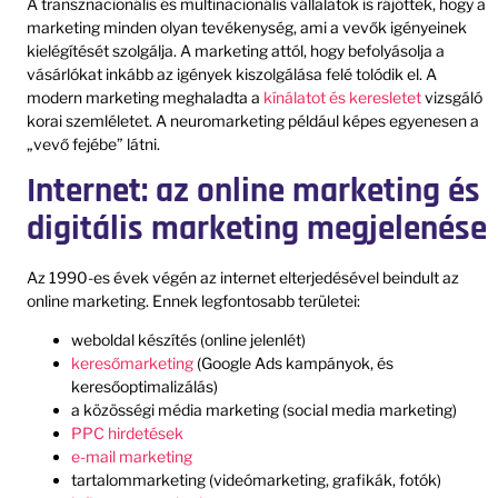
A transznacionális és multinacionális vállalatok is rájöttek, hogy a
marketing minden olyan tevékenység, ami a vevők igényeinek
kielégítését szolgálja. A marketing attól, hogy befolyásolja a
vásárlókat inkább az igények kiszolgálása felé tolódik el. A
modern marketing meghaladta a
kínálatot és keresletet
vizsgáló
korai szemléletet. A neuromarketing például képes egyenesen a
„vevő fejébe” látni.
Internet: az online marketing és
digitális marketing megjelenése
Az 1990-es évek végén az internet elterjedésével beindult az
online marketing. Ennek legfontosabb területei:
weboldal készítés (online jelenlét)
keresőmarketing
(Google Ads kampányok, és
keresőoptimalizálás)
a közösségi média marketing (social media marketing)
PPC hirdetések
e-mail marketing
tartalommarketing (videómarketing, grafikák, fotók)