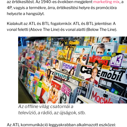
az értékesítést. Az 1940-es években megjelent
marketing mix
, a
4P, vagyis a termékre, árra, értékesítési helyre és promócióra
helyezte a hangsúlyt.
Kialakult az ATL és BTL fogalomkör. ATL és BTL jelentése: A
vonal feletti (Above The Line) és vonal alatti (Below The Line).
Az offline világ csatornái a
televízió, a rádió, az újságok, stb.
Az ATL kommunikáció leggyakrabban alkalmazott eszközei: