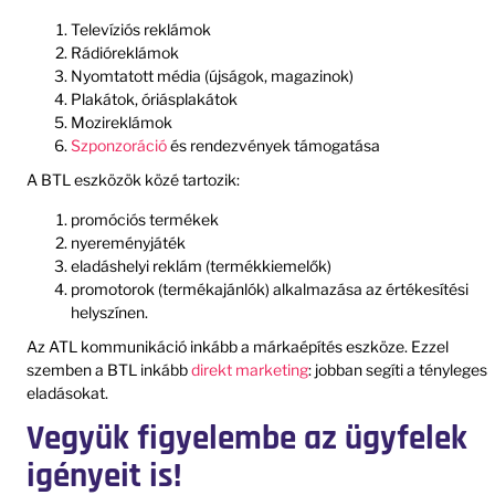
Televíziós reklámok
Rádióreklámok
Nyomtatott média (újságok, magazinok)
Plakátok, óriásplakátok
Mozireklámok
Szponzoráció
és rendezvények támogatása
A BTL eszközök közé tartozik:
promóciós termékek
nyereményjáték
eladáshelyi reklám (termékkiemelők)
promotorok (termékajánlók) alkalmazása az értékesítési
helyszínen.
Az ATL kommunikáció inkább a márkaépítés eszköze. Ezzel
szemben a BTL inkább
direkt marketing
: jobban segíti a tényleges
eladásokat.
Vegyük figyelembe az ügyfelek
igényeit is!