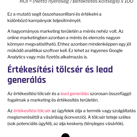
ROI = (Nettó nyereség / Befektetés költsége) x 100
Ez a mutató segít összehasonlítani és értékelni a
különböző kampányok teljesítményét.
A hagyományos marketing területén a mérés nehéz volt. Az
online marketingben azonban a mérés és elemzés nagyon
könnyen megvalósítható. Ehhez azonban mindenképpen egy jól
működő analitikai szoftver kell. Ez lehet az ingyenes Google
Analytics vagy más fizetős alkalmazás is.
Értékesítési tölcsér és lead
generálás
Az értékesítési tölcsér és a
lead generálás
szorosan összefüggő
fogalmak a marketing és értékesítés területén.
Az
értékesítési tölcsér
az ügyfelek útja a termék vagy szolgáltatás
megismerésétől a vásárlásig (konverzió). A tölcsér teteje széles
(sok potenciális ügyfél), az alja keskeny (tényleges vásárlók).