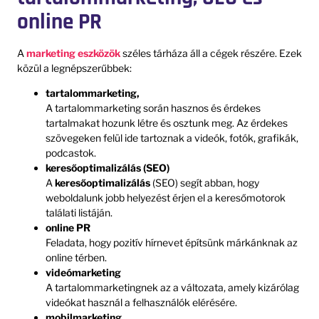
online PR
A
marketing eszközök
széles tárháza áll a cégek részére. Ezek
közül a legnépszerűbbek:
tartalommarketing,
A tartalommarketing során hasznos és érdekes
tartalmakat hozunk létre és osztunk meg. Az érdekes
szövegeken felül ide tartoznak a videók, fotók, grafikák,
podcastok.
keresőoptimalizálás (SEO)
A
keresőoptimalizálás
(SEO) segít abban, hogy
weboldalunk jobb helyezést érjen el a keresőmotorok
találati listáján.
online PR
Feladata, hogy pozitív hírnevet építsünk márkánknak az
online térben.
videómarketing
A tartalommarketingnek az a változata, amely kizárólag
videókat használ a felhasználók elérésére.
mobilmarketing