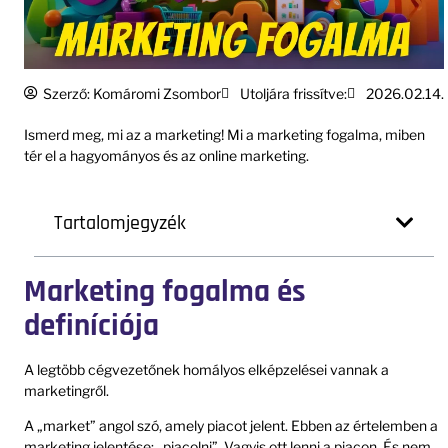
Szerző:
Komáromi Zsombor
Utoljára frissítve:
2026.02.14.
Ismerd meg, mi az a marketing! Mi a marketing fogalma, miben
tér el a hagyományos és az online marketing.
Tartalomjegyzék
Marketing fogalma és
definíciója
A legtöbb cégvezetőnek homályos elképzelései vannak a
marketingről.
A „market” angol szó, amely piacot jelent. Ebben az értelemben a
marketing jelentése: „piacolni”. Vagyis ott lenni a piacon. És nem