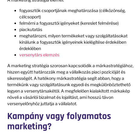
fogyasztók csoportjának meghatározása (célközönség,
célcsoport)
felmérni a fogyasztói igényeket (kereslet felmérése)
piackutatás
meghatározni, milyen termékeket vagy szolgáltatásokat
kínálunk a fogyasztók igényeinek kielégítése érdekében
érdeklében
versenytárs elemzés
A marketing stratégia szorosan kapcsolódik a márkastratégiához,
hiszen együtt határozzák meg a vállalkozás piaci pozícióját és
sikerességét. A hatékony márkastratégia segít abban, hogy a
termékünk vagy szolgáltatásunk egyedi és megkülönböztethető
legyen a versenytársakétól. A megfelelően kialakított márkakép
növeli a vásárlói bizalmat és lojalitást, ami hosszú távon
versenyelőnyhöz juttatja a vállalatot.
Kampány vagy folyamatos
marketing?