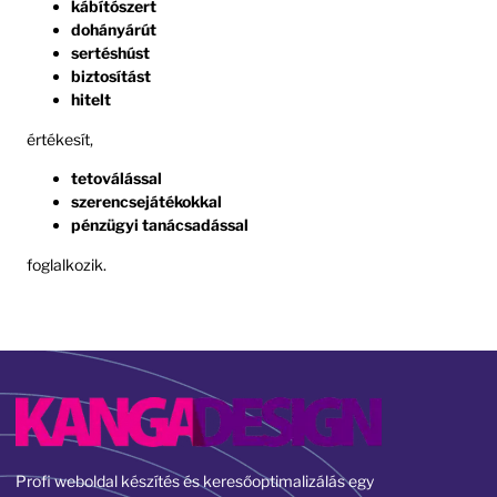
kábítószert
dohányárút
sertéshúst
biztosítást
hitelt
értékesít,
tetoválással
szerencsejátékokkal
pénzügyi tanácsadással
foglalkozik.
Profi weboldal készítés és keresőoptimalizálás egy