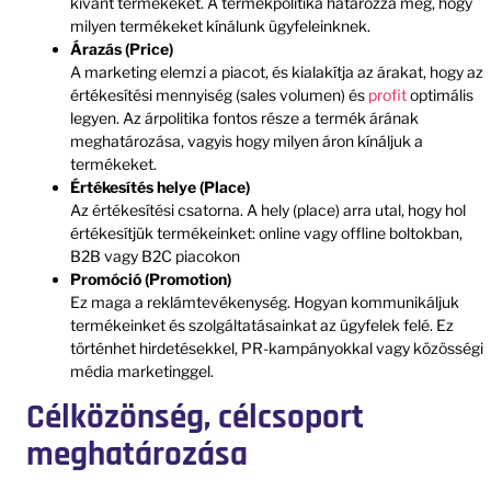
kívánt termékeket. A termékpolitika határozza meg, hogy
milyen termékeket kínálunk ügyfeleinknek.
Árazás (Price)
A marketing elemzi a piacot, és kialakítja az árakat, hogy az
értékesítési mennyiség (sales volumen) és
profit
optimális
legyen. Az árpolitika fontos része a termék árának
meghatározása, vagyis hogy milyen áron kínáljuk a
termékeket.
Értékesítés helye (Place)
Az értékesítési csatorna. A hely (place) arra utal, hogy hol
értékesítjük termékeinket: online vagy offline boltokban,
B2B vagy B2C piacokon
Promóció (Promotion)
Ez maga a reklámtevékenység. Hogyan kommunikáljuk
termékeinket és szolgáltatásainkat az ügyfelek felé. Ez
történhet hirdetésekkel, PR-kampányokkal vagy közösségi
média marketinggel.
Célközönség, célcsoport
meghatározása