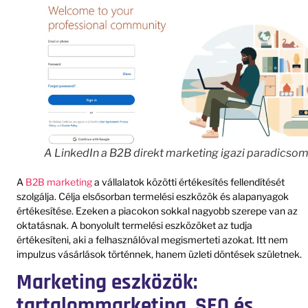
A LinkedIn a B2B direkt marketing igazi paradicsom
A
B2B marketing
a vállalatok közötti értékesítés fellendítését
szolgálja. Célja elsősorban termelési eszközök és alapanyagok
értékesítése. Ezeken a piacokon sokkal nagyobb szerepe van az
oktatásnak. A bonyolult termelési eszközöket az tudja
értékesíteni, aki a felhasználóval megismerteti azokat. Itt nem
impulzus vásárlások történnek, hanem üzleti döntések születnek.
Marketing eszközök:
tartalommarketing, SEO és