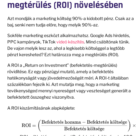
megtérülés (ROI) növelésében
Azt mondják a marketing költség 90%-a kidobott pénz. Csak az a
baj, senki nem tudja előre, hogy melyik 90%-az.
Sokféle marketing eszközt alkalmazhatsz. Google Ads hirdetés,
PPC kampányok, TikTok
videó készítés
. Mind csábítónak tűnik.
De vajon melyik lesz az, ahol a legkisebb költséggel a legtöbb
pénzt keresheted? Ezt határozza meg a megtérülés (ROI).
A ROI a „Return on Investment” (befektetés-megtérülés)
rövidítése. Ez egy pénzügyi mutató, amely a befektetés
hatékonyságát vagy jövedelmezőségét méri. A ROI-t általában
százalékban fejezik ki. Azt mutatja meg, hogy a marketing
tevékenységed mennyi nyereséget vagy veszteséget generált a
befektetett összeghez viszonyítva.
A ROI kiszámításának alapképlete: