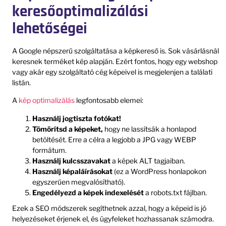
keresőoptimalizálási
lehetőségei
A Google népszerű szolgáltatása a képkereső is. Sok vásárlásnál
keresnek terméket kép alapján. Ezért fontos, hogy egy webshop
vagy akár egy szolgáltató cég képeivel is megjelenjen a találati
listán.
A
kép optimalizálás
legfontosabb elemei:
Használj jogtiszta fotókat!
Tömörítsd a képeket,
hogy ne lassítsák a honlapod
betöltését. Erre a célra a legjobb a JPG vagy WEBP
formátum.
Használj kulcsszavakat
a képek ALT tagjaiban.
Használj képaláírásokat
(ez a WordPress honlapokon
egyszerűen megvalósítható).
Engedélyezd a képek indexelését
a robots.txt fájlban.
Ezek a SEO módszerek segíthetnek azzal, hogy a képeid is jó
helyezéseket érjenek el, és ügyfeleket hozhassanak számodra.