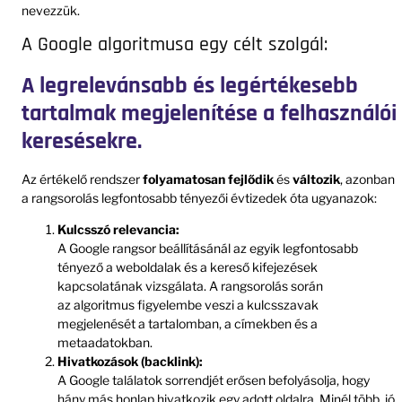
nevezzük.
A Google algoritmusa egy célt szolgál:
A legrelevánsabb és legértékesebb
tartalmak megjelenítése a felhasználói
keresésekre.
Az értékelő rendszer
folyamatosan fejlődik
és
változik
, azonban
a rangsorolás legfontosabb tényezői évtizedek óta ugyanazok:
Kulcsszó relevancia:
A Google rangsor beállításánál az egyik legfontosabb
tényező a weboldalak és a kereső kifejezések
kapcsolatának vizsgálata. A rangsorolás során
az algoritmus figyelembe veszi a kulcsszavak
megjelenését a tartalomban, a címekben és a
metaadatokban.
Hivatkozások (backlink):
A Google találatok sorrendjét erősen befolyásolja, hogy
hány más honlap hivatkozik egy adott oldalra. Minél több, jó