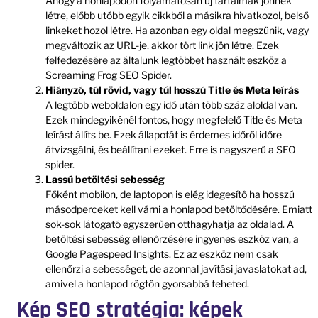
Ahogy a honlapodon folyamatosan új tartalmak jönnek
létre, előbb utóbb egyik cikkből a másikra hivatkozol, belső
linkeket hozol létre. Ha azonban egy oldal megszűnik, vagy
megváltozik az URL-je, akkor tört link jön létre. Ezek
felfedezésére az általunk legtöbbet használt eszköz a
Screaming Frog SEO Spider.
Hiányzó, túl rövid, vagy túl hosszú Title és Meta leírás
A legtöbb weboldalon egy idő után több száz aloldal van.
Ezek mindegyikénél fontos, hogy megfelelő Title és Meta
leírást állíts be. Ezek állapotát is érdemes időről időre
átvizsgálni, és beállítani ezeket. Erre is nagyszerű a SEO
spider.
Lassú betöltési sebesség
Főként mobilon, de laptopon is elég idegesítő ha hosszú
másodperceket kell várni a honlapod betöltődésére. Emiatt
sok-sok látogató egyszerűen otthagyhatja az oldalad. A
betöltési sebesség ellenőrzésére ingyenes eszköz van, a
Google Pagespeed Insights. Ez az eszköz nem csak
ellenőrzi a sebességet, de azonnal javítási javaslatokat ad,
amivel a honlapod rögtön gyorsabbá teheted.
Kép SEO stratégia: képek