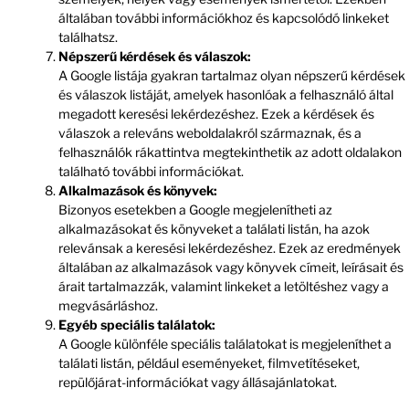
általában további információkhoz és kapcsolódó linkeket
találhatsz.
Népszerű kérdések és válaszok:
A Google listája gyakran tartalmaz olyan népszerű kérdések
és válaszok listáját, amelyek hasonlóak a felhasználó által
megadott keresési lekérdezéshez. Ezek a kérdések és
válaszok a releváns weboldalakról származnak, és a
felhasználók rákattintva megtekinthetik az adott oldalakon
található további információkat.
Alkalmazások és könyvek:
Bizonyos esetekben a Google megjelenítheti az
alkalmazásokat és könyveket a találati listán, ha azok
relevánsak a keresési lekérdezéshez. Ezek az eredmények
általában az alkalmazások vagy könyvek címeit, leírásait és
árait tartalmazzák, valamint linkeket a letöltéshez vagy a
megvásárláshoz.
Egyéb speciális találatok:
A Google különféle speciális találatokat is megjeleníthet a
találati listán, például eseményeket, filmvetítéseket,
repülőjárat-információkat vagy állásajánlatokat.