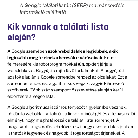
A Google találati listán (SERP) ma már sokféle
információ található
Kik vannak a találati lista
elején?
A Google szemében
azok weboldalak a legjobbak, akik
leginkább megfelelnek a keresők elvárásainak
. Ennek
felmérésére kis robotprogramokkal (ún. spider) járja a
weboldalakat. Begyűjti a rajta lévő tartalmakat. A begyűjtött
adatok alapján a Google sorrendbe rendezi az oldalakat. Ezt a
sorrendbe rendezést algoritmusok végzik, vagyis kiértékelő
szoftverek. Több száz szempont összevetése alapján kerül
eldöntésre a végső lista.
A Google algoritmusai számos tényezőt figyelembe vesznek,
például a weboldal tartalmát, a linkek minőségét és a felhasználói
élményt, hogy meghatározzák a találati lista sorrendjét. A
magasabb rangsorolás lehetővé teszi, hogy a weboldalak jobban
láthatóak legyenek és nagyobb látogatottságot érjenek el. A