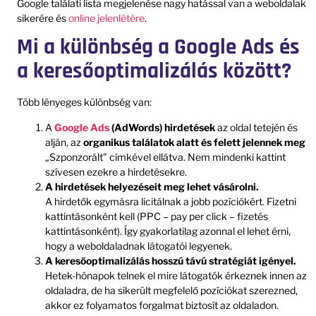
Google találati lista megjelenése nagy hatással van a weboldalak
sikerére és
online jelenlétére
.
Mi a különbség a Google Ads és
a keresőoptimalizálás között?
Több lényeges különbség van:
A
Google Ads
(AdWords) hirdetések
az oldal tetején és
alján, az
organikus találatok alatt és felett jelennek meg
„Szponzorált” címkével ellátva. Nem mindenki kattint
szívesen ezekre a hirdetésekre.
A hirdetések helyezéseit meg lehet vásárolni.
A hirdetők egymásra licitálnak a jobb pozíciókért. Fizetni
kattintásonként kell (PPC – pay per click – fizetés
kattintásonként). Így gyakorlatilag azonnal el lehet érni,
hogy a weboldaladnak látogatói legyenek.
A keresőoptimalizálás hosszú távú stratégiát igényel.
Hetek-hónapok telnek el mire látogatók érkeznek innen az
oldaladra, de ha sikerült megfelelő pozíciókat szerezned,
akkor ez folyamatos forgalmat biztosít az oldaladon.