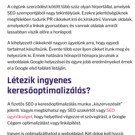
A cégünk szerződést kötött több száz olyan hírportállal, amelyek
SEO szempontjából nagy tekintélyűek. Ezekre jelentőségüknek
megfelelően tudunk PR cikkeket írni és kirakatni. Vannak oldalak,
amelyekről a linkek gyorsabban, és vannak oldalak amiről
lassabban viszik előre a honlapod.
A kihelyezett cikkeknél nagyon ügyelünk arra, hogy egyedi
tartalmat készítsünk. Évente több ezer ilyen cikket írunk meg és
helyezünk ki. Ennek hatására hónapról hónapra javulnak a
weboldalak Google helyezései és egyre jobb eredményeket érnek
el a Google első találati listáján.
Létezik ingyenes
keresőoptimalizálás?
A fizetős SEO a keresőoptimalizálás munka „kiszervezését”
jelenti. Vagyis megbízhatsz egy SEO szakértőt vagy
SEO
ügynökséget
, hogy helyetted végezze el szövegírást, a Google
Cégem optimalizálást vagy linképítést.
Ingyen is optimalizálhatod a weboldalad. Két dolog kell hozzá: