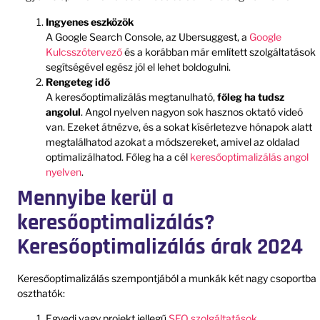
Ingyenes eszközök
A Google Search Console, az Ubersuggest, a
Google
Kulcsszótervező
és a korábban már említett szolgáltatások
segítségével egész jól el lehet boldogulni.
Rengeteg idő
A keresőoptimalizálás megtanulható,
főleg ha tudsz
angolul
. Angol nyelven nagyon sok hasznos oktató videó
van. Ezeket átnézve, és a sokat kísérletezve hónapok alatt
megtalálhatod azokat a módszereket, amivel az oldalad
optimalizálhatod. Főleg ha a cél
keresőoptimalizálás angol
nyelven
.
Mennyibe kerül a
keresőoptimalizálás?
Keresőoptimalizálás árak 2024
Keresőoptimalizálás szempontjából a munkák két nagy csoportba
oszthatók:
Egyedi vagy projekt jellegű
SEO szolgáltatások
.