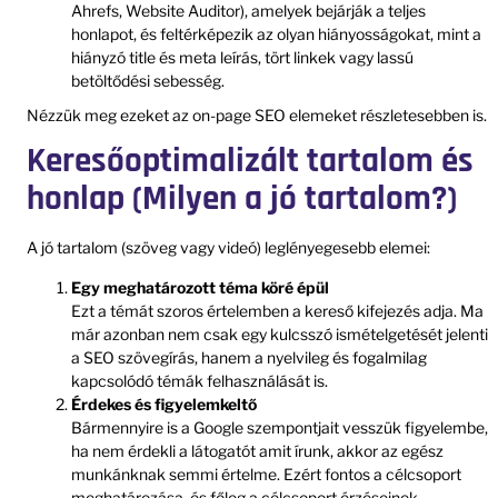
Ahrefs, Website Auditor), amelyek bejárják a teljes
honlapot, és feltérképezik az olyan hiányosságokat, mint a
hiányzó title és meta leírás, tört linkek vagy lassú
betöltődési sebesség.
Nézzük meg ezeket az on-page SEO elemeket részletesebben is.
Keresőoptimalizált tartalom és
honlap (Milyen a jó tartalom?)
A jó tartalom (szöveg vagy videó) leglényegesebb elemei:
Egy meghatározott téma köré épül
Ezt a témát szoros értelemben a kereső kifejezés adja. Ma
már azonban nem csak egy kulcsszó ismételgetését jelenti
a SEO szövegírás, hanem a nyelvileg és fogalmilag
kapcsolódó témák felhasználását is.
Érdekes és figyelemkeltő
Bármennyire is a Google szempontjait vesszük figyelembe,
ha nem érdekli a látogatót amit írunk, akkor az egész
munkánknak semmi értelme. Ezért fontos a célcsoport
meghatározása, és főleg a célcsoport érzéseinek,