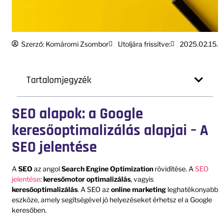
Szerző:
Komáromi Zsombor
Utoljára frissítve:
2025.02.15.
Tartalomjegyzék
SEO alapok: a Google
keresőoptimalizálás alapjai – A
SEO jelentése
A
SEO
az angol
Search Engine Optimization
rövidítése. A
SEO
jelentése
:
keresőmotor optimalizálás
, vagyis
keresőoptimalizálás
. A SEO az
online marketing
leghatékonyabb
eszköze, amely segítségével jó helyezéseket érhetsz el a Google
keresőben.