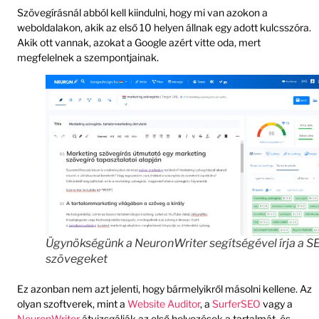
Szövegírásnál abból kell kiindulni, hogy mi van azokon a
weboldalakon, akik az első 10 helyen állnak egy adott kulcsszóra.
Akik ott vannak, azokat a Google azért vitte oda, mert
megfelelnek a szempontjainak.
Ügynökségünk a NeuronWriter segítségével írja a S
szövegeket
Ez azonban nem azt jelenti, hogy bármelyikről másolni kellene. Az
olyan szoftverek, mint a
Website Auditor
, a
SurferSEO
vagy a
NeuronWriter
átvizsgálják az első helyezések a tartalmát, és