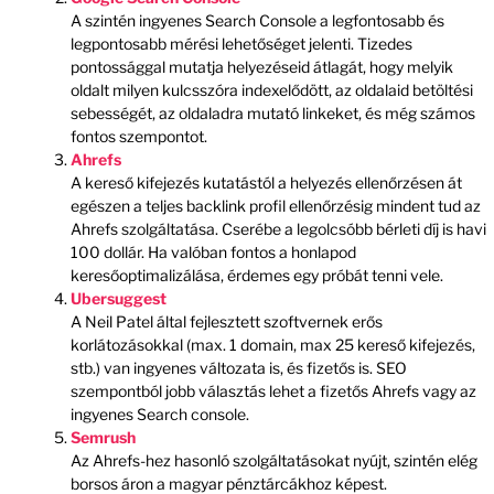
A szintén ingyenes Search Console a legfontosabb és
legpontosabb mérési lehetőséget jelenti. Tizedes
pontossággal mutatja helyezéseid átlagát, hogy melyik
oldalt milyen kulcsszóra indexelődött, az oldalaid betöltési
sebességét, az oldaladra mutató linkeket, és még számos
fontos szempontot.
Ahrefs
A kereső kifejezés kutatástól a helyezés ellenőrzésen át
egészen a teljes backlink profil ellenőrzésig mindent tud az
Ahrefs szolgáltatása. Cserébe a legolcsóbb bérleti díj is havi
100 dollár. Ha valóban fontos a honlapod
keresőoptimalizálása, érdemes egy próbát tenni vele.
Ubersuggest
A Neil Patel által fejlesztett szoftvernek erős
korlátozásokkal (max. 1 domain, max 25 kereső kifejezés,
stb.) van ingyenes változata is, és fizetős is. SEO
szempontból jobb választás lehet a fizetős Ahrefs vagy az
ingyenes Search console.
Semrush
Az Ahrefs-hez hasonló szolgáltatásokat nyújt, szintén elég
borsos áron a magyar pénztárcákhoz képest.