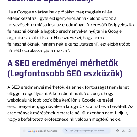
Ha a Google elvárásainak próbálsz meg megfelelni, és
elfeledkezel az ügyfeleid igényeiről, annak előbb-utóbb a
helyezéseid romlása lesz az eredménye. A keresőóriás igyekszik a
felhasználóknak a legjobb eredményeket nyújtani a Google
organikus találati listán. Ha észreveszi, hogy nem a
felhasználóknak, hanem neki akarsz „tetszeni”, ezt előbb utóbb
hátrébb sorolással „jutalmazza”.
A SEO eredményei mérhetők
(Legfontosabb SEO eszközök)
A SEO eredményei mérhetők, és ennek fontosságát nem lehet
eléggé hangsúlyozni. A keresőoptimalizálás célja, hogy
weboldalunk jobb pozícióba kerüljön a Google keresési
eredményeiben, így növelve a látogatók számát és a bevételt. Az
eredmények mérésének ismerete nélkül azonban nem tudjuk,
hogy a befektetett erőfeszítéseink valóban megtérülnek-e.