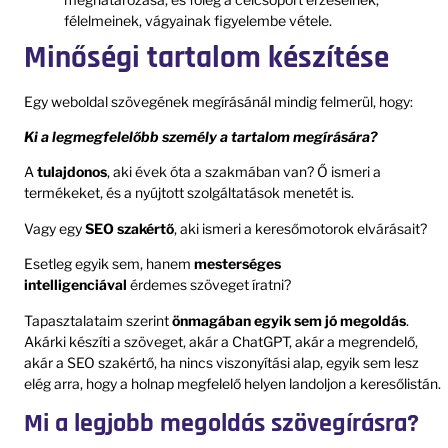
félelmeinek, vágyainak figyelembe vétele.
Minőségi tartalom készítése
Egy weboldal szövegének megírásánál mindig felmerül, hogy:
Ki a legmegfelelőbb személy a tartalom megírására?
A
tulajdonos
, aki évek óta a szakmában van? Ő ismeri a
termékeket, és a nyújtott szolgáltatások menetét is.
Vagy egy
SEO szakértő
, aki ismeri a keresőmotorok elvárásait?
Esetleg egyik sem, hanem
mesterséges
intelligenciával
érdemes szöveget íratni?
Tapasztalataim szerint
önmagában egyik sem jó megoldás
.
Akárki készíti a szöveget, akár a ChatGPT, akár a megrendelő,
akár a SEO szakértő, ha nincs viszonyítási alap, egyik sem lesz
elég arra, hogy a holnap megfelelő helyen landoljon a keresőlistán.
Mi a legjobb megoldás szövegírásra?