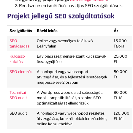
Rendszeresen ismétlődő, havidíjas SEO szolgáltatások.
Projekt jellegű SEO szolgáltatások
Szolgáltatás
Rövid leírás
Ár
SEO
Online vagy személyes találkozó
15.000
tanácsadás
Leányfalun
Ft/óra
Kulcsszó
Egy piaci szegmensre szánt kulcsszavak
25.000
kutatás
összegyűjtése
Ft
SEO elemzés
A honlapod vagy webshopod
80.000
átvizsgálása, és a fejlesztési lehetőségek
Ft
megbeszélése 2 órában
Technikai
A Wordpress weboldalad sebességét,
80.000
SEO audit
mobil kompatibilitását, a sablon SEO
Ft-tól
optimalizáltságát ellenőrizzük.
SEO audit
A honlapod vagy webshopod részletes
120.000
átvizsgálása, konkrét oldalelemzésekkel,
Ft-tól
online konzultációval