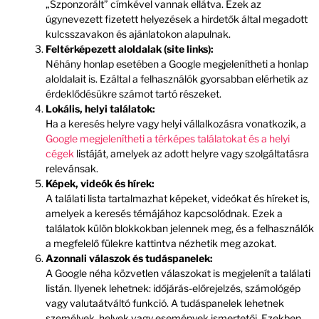
„Szponzorált” címkével vannak ellátva. Ezek az
úgynevezett fizetett helyezések a hirdetők által megadott
kulcsszavakon és ajánlatokon alapulnak.
Feltérképezett aloldalak (site links):
Néhány honlap esetében a Google megjelenítheti a honlap
aloldalait is. Ezáltal a felhasználók gyorsabban elérhetik az
érdeklődésükre számot tartó részeket.
Lokális, helyi találatok:
Ha a keresés helyre vagy helyi vállalkozásra vonatkozik, a
Google megjelenítheti a térképes találatokat és a helyi
cégek
listáját, amelyek az adott helyre vagy szolgáltatásra
relevánsak.
Képek, videók és hírek:
A találati lista tartalmazhat képeket, videókat és híreket is,
amelyek a keresés témájához kapcsolódnak. Ezek a
találatok külön blokkokban jelennek meg, és a felhasználók
a megfelelő fülekre kattintva nézhetik meg azokat.
Azonnali válaszok és tudáspanelek:
A Google néha közvetlen válaszokat is megjelenít a találati
listán. Ilyenek lehetnek: időjárás-előrejelzés, számológép
vagy valutaátváltó funkció. A tudáspanelek lehetnek
személyek, helyek vagy események ismertetői. Ezekben