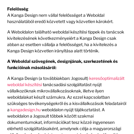
Felelősség
A Kanga Design nem vállal felelősséget a Weboldal
használatából eredő közvetett vagy közvetlen károkért.
A Weboldalon található weboldal készítési tippek és tanácsok
kivitelezésének következményeiért a Kanga Design csak
abban az esetben vállalja a felelősséget, ha a kivitelezés a
Kanga Design közvetlen irányítása alatt történik.
A Weboldal szövegének, designjának, szerkezetének és
funkcióinak másolásáról:
A Kanga Design (a továbbiakban: Jogosult)
keresőoptimalizált
weboldal készítési
tanácsadási szolgáltatást nyújt
vállalkozóknak mikrovállalkozásoknak, illetve ilyen
weboldalakat készít számukra. Az ezzel kapcsolatban
szükséges tevékenységekről és a kisvállalkozások feladatairól
a
kangadesign.hu
weboldalon nyújt tájékoztatást. A
weboldalon a Jogosult többek között szakmai
dokumentumokat, információkat tesz közzé ingyenesen
elérhető szolgáltatásaként, amelynek célja a magyarországi