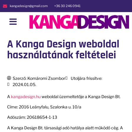
kangadesign@gmail.com
+36 30 246 0941
A Kanga Design weboldal
használatának feltételei
Szerző:
Komáromi Zsombor
Utoljára frissítve:
2024.01.05.
A
kangadesign.hu
weboldal üzemeltetője a Kanga Design Bt.
Címe: 2016 Leányfalu, Szalonka u. 10/a
Adószám: 20618654-1-13
A Kanga Design Bt. társasági adó hatálya alatt működő cég. A