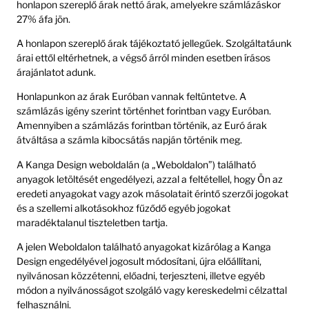
honlapon szereplő árak nettó árak, amelyekre számlázáskor
27% áfa jön.
A honlapon szereplő árak tájékoztató jellegűek. Szolgáltatáunk
árai ettől eltérhetnek, a végső árról minden esetben írásos
árajánlatot adunk.
Honlapunkon az árak Euróban vannak feltüntetve. A
számlázás igény szerint történhet forintban vagy Euróban.
Amennyiben a számlázás forintban történik, az Euró árak
átváltása a számla kibocsátás napján történik meg.
A Kanga Design weboldalán (a „Weboldalon”) található
anyagok letöltését engedélyezi, azzal a feltétellel, hogy Ön az
eredeti anyagokat vagy azok másolatait érintő szerzői jogokat
és a szellemi alkotásokhoz fűződő egyéb jogokat
maradéktalanul tiszteletben tartja.
A jelen Weboldalon található anyagokat kizárólag a Kanga
Design engedélyével jogosult módosítani, újra előállítani,
nyilvánosan közzétenni, előadni, terjeszteni, illetve egyéb
módon a nyilvánosságot szolgáló vagy kereskedelmi célzattal
felhasználni.