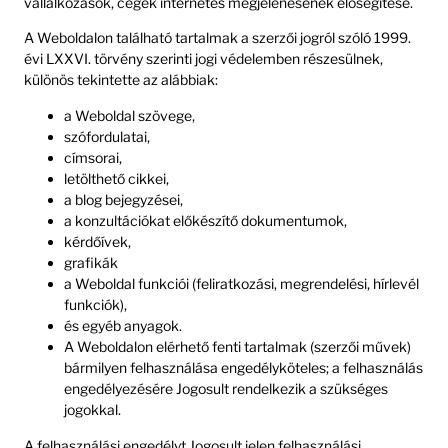
vállalkozások, cégek internetes megjelenésének elősegítése.
A Weboldalon található tartalmak a szerzői jogról szóló 1999.
évi LXXVI. törvény szerinti jogi védelemben részesülnek,
különös tekintette az alábbiak:
a Weboldal szövege,
szófordulatai,
címsorai,
letölthető cikkei,
a blog bejegyzései,
a konzultációkat előkészítő dokumentumok,
kérdőívek,
grafikák
a Weboldal funkciói (feliratkozási, megrendelési, hírlevél
funkciók),
és egyéb anyagok.
A Weboldalon elérhető fenti tartalmak (szerzői művek)
bármilyen felhasználása engedélyköteles; a felhasználás
engedélyezésére Jogosult rendelkezik a szükséges
jogokkal.
A felhasználási engedélyt Jogosult jelen felhasználási