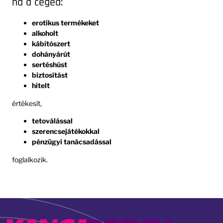
ha a céged:
erotikus termékeket
alkoholt
kábítószert
dohányárút
sertéshúst
biztosítást
hitelt
értékesít,
tetoválással
szerencsejátékokkal
pénzügyi tanácsadással
foglalkozik.