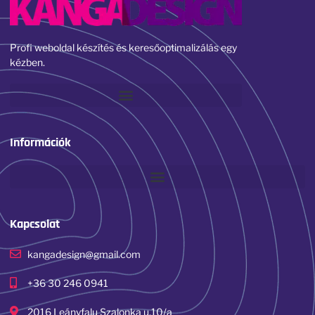
Profi weboldal készítés és keresőoptimalizálás egy
kézben.
Információk
Kapcsolat
kangadesign@gmail.com
+36 30 246 0941
2016 Leányfalu Szalonka u.10/a