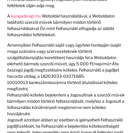
feltételek útján adja meg.
A
kangadesign.hu
Weboldal használatával, a Weboldalon
található szerzői művek bármilyen módon történő
felhasználásával Ön mint Felhasználó elfogadja az alábbi
felhasználási feltételeket:
Amennyiben Felhasználó saját vagy ügyfelei honlapján (saját
maga számára vagy szervezeteknek történő
szolgáltatásnyújtás keretében) használja fel a Weboldalon
elérhető bármely szerzői művet, úgy 5 000 Ft/nap/mű+Áfa
összegű jogdíj megfizetésére köteles. Felhasználó a jogdíjat
havonta utólag, a 18203033-01071685-
10010013 bankszámlaszámra történő átutalással köteles
megfizetni.
Felhasználó köteles bejelenteni a Jogosultnak a szerzői művek
bármilyen módon történő felhasználását, melyhez a Jogosult a
felhasználás körülményeit megismerve nem köteles
hozzájárulni.
Jogosult azonban abban az esetben is igényelheti Felhasználó
jogdíjfizetését, ha Felhasználó e bejelentési kötelezettségét
nem teljesíti. Jelen engedély nem érinti Jogosult fellépési jogát