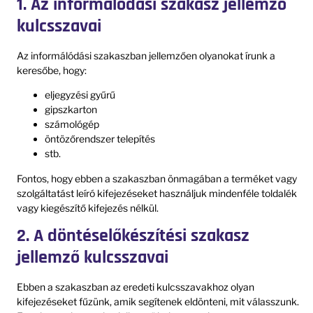
1. Az informálódási szakasz jellemző
kulcsszavai
Az informálódási szakaszban jellemzően olyanokat írunk a
keresőbe, hogy:
eljegyzési gyűrű
gipszkarton
számológép
öntözőrendszer telepítés
stb.
Fontos, hogy ebben a szakaszban önmagában a terméket vagy
szolgáltatást leíró kifejezéseket használjuk mindenféle toldalék
vagy kiegészítő kifejezés nélkül.
2. A
döntéselőkészítés
i szakasz
jellemző kulcsszavai
Ebben a szakaszban az eredeti kulcsszavakhoz olyan
kifejezéseket fűzünk, amik segítenek eldönteni, mit válasszunk.