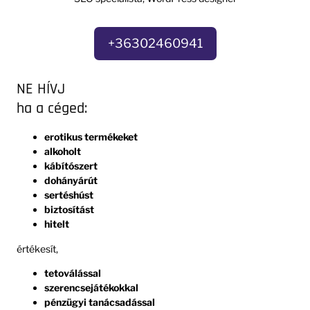
+36302460941
NE HÍVJ
ha a céged:
erotikus termékeket
alkoholt
kábítószert
dohányárút
sertéshúst
biztosítást
hitelt
értékesít,
tetoválással
szerencsejátékokkal
pénzügyi tanácsadással