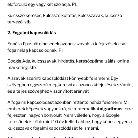
előforduló egy vagy két szó adja. Pl.:
kulcsszó keresés, kulcsszó kutatás, kulcsszavak, kulcsszó
tervező, stb.
2. Fogalmi kapcsolódás
Ennél a típusnál nincsenek azonos szavak, a kifejezések csak
fogalmilag kapcsolódnak. Pl:
Google Ads, kulcsszavak, hirdetés, keresőoptimalizálás, online
marketing, stb.
A szavak szerinti kapcsolódást könnyebb felismerni. Egy
szövegben egyszerű megkeresni az azonos kifejezések számát,
és a teljes szöveghez viszonyított arányát.
A fogalmi kapcsolódást azonban rettentő nehéz felismerni. Mi
emberek képesek vagyunk rá, de matematikai
algoritmus
t erre
fejleszteni nagyon bonyolult. Nem véletlen, hogy a Google
keresőnek is több mint 10 év kellett ahhoz, hogy képes legyen a
kulcsszavak fogalmi kapcsolódását felismerni.