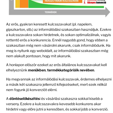
Az erős, gyakran keresett kulcsszavakat (pl. napelem,
gipszkarton, stb.) az informálódási szakaszban használjuk. Ezekre
a kulcsszavakra sokan hirdetnek, és sokan optimalizálnak, vagyis
rettentő erős a konkurencia. Ennél nagyobb gond, hogy ebben a
szakaszban még nem vásárolni akarunk, csak informálódunk. Ha
meg is nyitunk egy weboldalt, az informálódási szakaszban még
nem alakult pontosan, hogy mit akarunk.
A honlapon először ezeket az erős általános kulcsszavakat kell
elhelyeznünk
menükben
,
termékkategóriáik nevében
.
Ha megvannak az informálódási kulcsszavak, érdemes elhelyezni
a másik két szakaszra jellemző kifejezéseket, mert ezek nélkül
nem fogunk jó konverziót elérni.
A
döntéselőkészítés
i és vásárlási szakaszra sokkal kisebb a
verseny. Ezekre a kulcsszavakra kevesebb konkurens akar
hirdetni vagy előre jutni a keresőben, és sokkal jobb a konverzió.