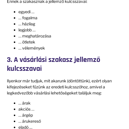
Ennek a szakasznak a jellemző kulcsszavai:
egyedi …
… fogalma
… házilag
legjobb …
… meghatározása
… ötletek
… vélemények
3. A vásárlási szakasz jellemző
kulcsszavai
Ilyenkor már tudjuk, mit akarunk (döntöttünk), ezért olyan
kifejezéseket fűzünk az eredeti kulcsszóhoz, amivel a
legkedvezőbb vásárlási lehetőségeket találjuk meg:
… árak
akciós …
… árgép
… árukereső
eladó …