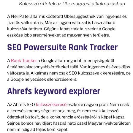
Kulcsszó ötletek az Ubersuggest alkalmazásban.
A Neil Patel által működtetett Ubersuggestnek van ingyenes és
fizetős változata is. Már az ingyen változat is használható
kulcsszókutatásra. Cégünk tapasztalatai szerint a Google
eszköze jobb eredményeket ad magyar nyelvterületre.
SEO Powersuite Rank Tracker
A
Rank Tracker
a Google által megadott mennyiségektől
általában alacsonyabb értékeket talál. Van ingyenes és éves díjas
változata is. Alkalmas nem csak SEO kulcsszavak keresésére, de
a Google helyezések ellenőrzésére is.
Ahrefs keyword explorer
Az Ahrefs SEO
kulcsszó kereső
eszköze nagyon profi. Nem csak
a keresési mennyiségeket adja meg, és nem csak kulcsszó
ötleteket biztosít, de a konkurencia erősségéről is képet kapsz.
Sajnos borsos havidíjért használható csak! Magyar nyelvterületen
nem mindig ad teljes körű képet.