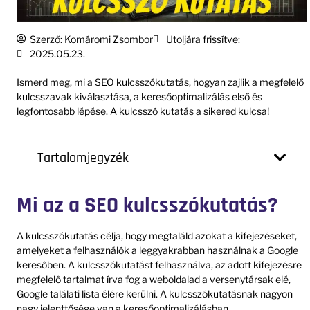
Szerző:
Komáromi Zsombor
Utoljára frissítve:
2025.05.23.
Ismerd meg, mi a SEO kulcsszókutatás, hogyan zajlik a megfelelő
kulcsszavak kiválasztása, a keresőoptimalizálás első és
legfontosabb lépése. A kulcsszó kutatás a sikered kulcsa!
Tartalomjegyzék
Mi az a SEO kulcsszókutatás?
A kulcsszókutatás célja, hogy megtaláld azokat a kifejezéseket,
amelyeket a felhasználók a leggyakrabban használnak a Google
keresőben. A kulcsszókutatást felhasználva, az adott kifejezésre
megfelelő tartalmat írva fog a weboldalad a versenytársak elé,
Google találati lista élére kerülni. A kulcsszókutatásnak nagyon
nagy jelenttősége van a keresőoptimalizálásban.