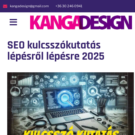
kangadesign@gmail.com
+36 30 246 0941
SEO kulcsszókutatás
lépésről lépésre 2025