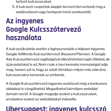
tartozó kulcsszavakat.
A kulcsszó csoportok alapján tervezd (terveztesd) meg a
webáruházad vagy honlapod menü szerkezetét.
Az ingyenes
Google Kulcsszótervező
használata
A kulcsszókutatás esetén a leghasznosabb a teljesen ingyenes
Google AdWords Kulcsszótervező (Keyword Planner). A Google
Ads Kulcsszótervező segítségével ellenőrizheted saját ötleteid, de
új javaslatokat is ad. Nem csak a havi keresési mennyiséget adja
meg, hanem azt is, hogy az adott témában milyen más releváns
kulcsszavakra keresnek az emberek.
A Google Kulcsszótervező ingyenes eszközzel még a konkurens
oldalakat is vizsgálhatod. Megadhatod bármilyen weboldal
domain nevét. A Google megadja azokat a kulcsszavakat,
amelyekre ezeket az weboldalakat indexelte.
Ubersuggest: ingyenes kulcsszó