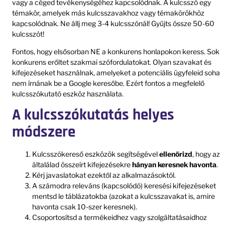
vagy a céged tevékenységéhez kapcsolódnak. A kulcsszó egy
témakör, amelyek más kulcsszavakhoz vagy témakörökhöz
kapcsolódnak. Ne állj meg 3-4 kulcsszónál! Gyűjts össze 50-60
kulcsszót!
Fontos, hogy elsősorban NE a konkurens honlapokon keress. Sok
konkurens erőltet szakmai szófordulatokat. Olyan szavakat és
kifejezéseket használnak, amelyeket a potenciális ügyfeleid soha
nem írnának be a Google keresőbe. Ezért fontos a megfelelő
kulcsszókutató eszköz használata.
A kulcsszókutatás helyes
módszere
Kulcsszókereső eszközök segítségével
ellenőrizd
, hogy az
általálad összeírt kifejezésekre
hányan keresnek havonta
.
Kérj javaslatokat ezektől az alkalmazásoktól.
A számodra releváns (kapcsolódó) keresési kifejezéseket
mentsd le táblázatokba (azokat a kulcsszavakat is, amire
havonta csak 10-szer keresnek).
Csoportosítsd a termékeidhez vagy szolgáltatásaidhoz