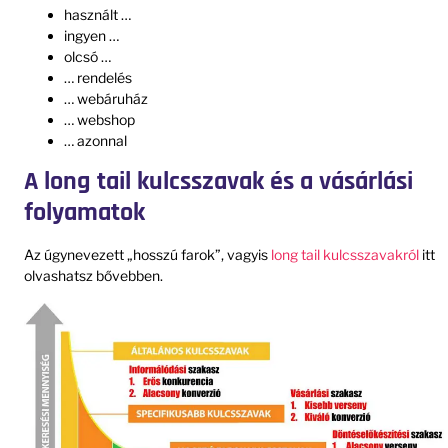
használt …
ingyen …
olcsó …
… rendelés
… webáruház
… webshop
… azonnal
A long tail kulcsszavak és a vásárlási
folyamatok
Az úgynevezett „hosszú farok”, vagyis
long tail kulcsszavakról
itt
olvashatsz bővebben.