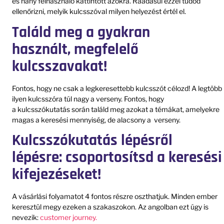
és hány felhasználó kattintott azokra. Ráadásul ezzel tudod
ellenőrizni, melyik kulcsszóval milyen helyezést értél el.
Találd meg a gyakran
használt, megfelelő
kulcsszavakat!
Fontos, hogy ne csak a legkeresettebb kulcsszót célozd! A legtöbb
ilyen kulcsszóra túl nagy a verseny. Fontos, hogy
a kulcsszókutatás során találd meg azokat a témákat, amelyekre
magas a keresési mennyiség, de alacsony a verseny.
Kulcsszókutatás lépésről
lépésre: csoportosítsd a keresési
kifejezéseket!
A vásárlási folyamatot 4 fontos részre oszthatjuk. Minden ember
keresztül megy ezeken a szakaszokon. Az angolban ezt úgy is
nevezik:
customer journey.