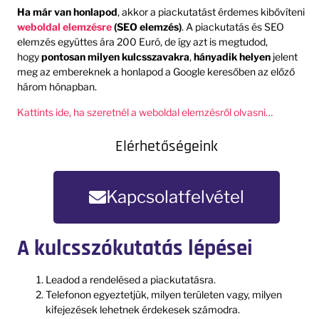
Ha már van honlapod
, akkor a piackutatást érdemes kibővíteni
weboldal elemzésre
(SEO elemzés)
. A piackutatás és SEO
elemzés együttes ára 200 Euró, de így azt is megtudod,
hogy
pontosan milyen kulcsszavakra
,
hányadik helyen
jelent
meg az embereknek a honlapod a Google keresőben az előző
három hónapban.
Kattints ide, ha szeretnél a weboldal elemzésről olvasni…
Elérhetőségeink
Kapcsolatfelvétel
A kulcsszókutatás lépései
Leadod a rendelésed a piackutatásra.
Telefonon egyeztetjük, milyen területen vagy, milyen
kifejezések lehetnek érdekesek számodra.