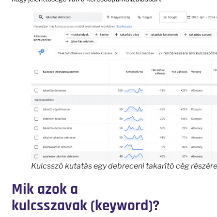
Kulcsszó kutatás egy debreceni takarító cég részér
Mik azok a
kulcsszavak (keyword)?