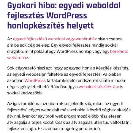
Gyakori hiba: egyedi weboldal
fejlesztés WordPress
honlapkészítés helyett
Az
egyedi fejlesztésű weboldal vagy webáruház
olyan csapda,
amibe sok cég belelép. Egy egyedi fejlesztés mindig sokkal
drágább, mint például egy WordPress honlap vagy egy
bérelhető
webáruház
.
Sok cégvezető hiszi azt, hogy az egyedi honlap készítés készítés,
az egyedi webdesign feltétele az egyedi fejlesztés. Valójában
azonban
WordPress
tartalomkezelő rendszerrel szinte minden
céges igény lefedhető. Ráadásul így a
weboldal készítés ára
is
sokkal kedvezőbb.
Az igazi probléma azonban akkor jelentkezik, mikor az egyedi
fejlesztésű céges weboldalt más weboldal készítő céghez akarják
átvinni. Ilyenkor egy profi web programozó előbb részletesen
átvizsgálja a teljes kódot. Csak az átvizsgálás után tud változtatni,
fejleszteni rajta. Ez azonban rengeteg pénz és idő.