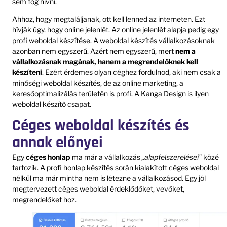
sem fog hívni.
Ahhoz, hogy megtaláljanak, ott kell lenned az interneten. Ezt
hívják úgy, hogy online jelenlét. Az online jelenlét alapja pedig egy
profi weboldal készítése. A weboldal készítés vállalkozásoknak
azonban nem egyszerű. Azért nem egyszerű, mert
nem a
vállalkozásnak magának, hanem a megrendelőknek kell
készíteni
. Ezért érdemes olyan céghez fordulnod, aki nem csak a
minőségi weboldal készítés, de az online marketing, a
keresőoptimalizálás területén is profi. A Kanga Design is ilyen
weboldal készítő csapat.
Céges weboldal készítés és
annak előnyei
Egy
céges honlap
ma már a vállalkozás
„alapfelszerelései”
közé
tartozik. A profi honlap készítés során kialakított céges weboldal
nélkül ma már mintha nem is létezne a vállalkozásod. Egy jól
megtervezett céges weboldal érdeklődőket, vevőket,
megrendelőket hoz.