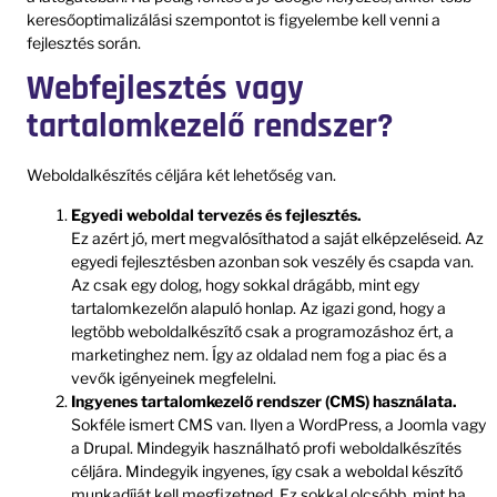
keresőoptimalizálási szempontot is figyelembe kell venni a
fejlesztés során.
Webfejlesztés vagy
tartalomkezelő rendszer?
Weboldalkészítés céljára két lehetőség van.
Egyedi weboldal tervezés és fejlesztés.
Ez azért jó, mert megvalósíthatod a saját elképzeléseid. Az
egyedi fejlesztésben azonban sok veszély és csapda van.
Az csak egy dolog, hogy sokkal drágább, mint egy
tartalomkezelőn alapuló honlap. Az igazi gond, hogy a
legtöbb weboldalkészítő csak a programozáshoz ért, a
marketinghez nem. Így az oldalad nem fog a piac és a
vevők igényeinek megfelelni.
Ingyenes tartalomkezelő rendszer (CMS) használata.
Sokféle ismert CMS van. Ilyen a WordPress, a Joomla vagy
a Drupal. Mindegyik használható profi weboldalkészítés
céljára. Mindegyik ingyenes, így csak a weboldal készítő
munkadíját kell megfizetned. Ez sokkal olcsóbb, mint ha