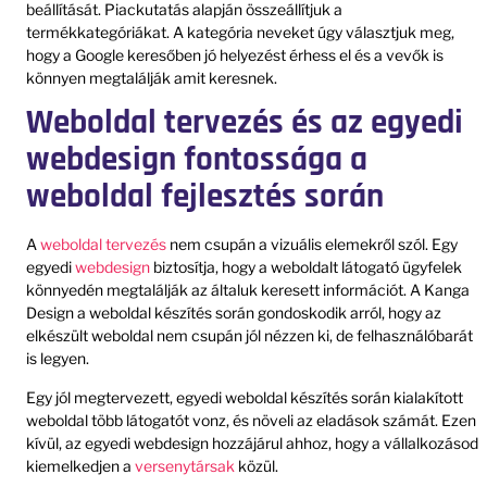
beállítását. Piackutatás alapján összeállítjuk a
termékkategóriákat. A kategória neveket úgy választjuk meg,
hogy a Google keresőben jó helyezést érhess el és a vevők is
könnyen megtalálják amit keresnek.
Weboldal tervezés és az egyedi
webdesign fontossága a
weboldal fejlesztés során
A
weboldal tervezés
nem csupán a vizuális elemekről szól. Egy
egyedi
webdesign
biztosítja, hogy a weboldalt látogató ügyfelek
könnyedén megtalálják az általuk keresett információt. A Kanga
Design a weboldal készítés során gondoskodik arról, hogy az
elkészült weboldal nem csupán jól nézzen ki, de felhasználóbarát
is legyen.
Egy jól megtervezett, egyedi weboldal készítés során kialakított
weboldal több látogatót vonz, és növeli az eladások számát. Ezen
kívül, az egyedi webdesign hozzájárul ahhoz, hogy a vállalkozásod
kiemelkedjen a
versenytársak
közül.