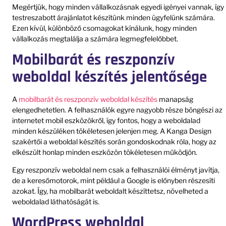
Megértjük, hogy minden vállalkozásnak egyedi igényei vannak, így
testreszabott árajánlatot készítünk minden ügyfelünk számára.
Ezen kívül, különböző csomagokat kínálunk, hogy minden
vállalkozás megtalálja a számára legmegfelelőbbet.
Mobilbarát és reszponzív
weboldal készítés jelentősége
A
mobilbarát és reszponzív weboldal készítés
manapság
elengedhetetlen. A felhasználók egyre nagyobb része böngészi az
internetet mobil eszközökről, így fontos, hogy a weboldalad
minden készüléken tökéletesen jelenjen meg. A Kanga Design
szakértői a weboldal készítés során gondoskodnak róla, hogy az
elkészült honlap minden eszközön tökéletesen működjön.
Egy reszponzív weboldal nem csak a felhasználói élményt javítja,
de a keresőmotorok, mint például a Google is előnyben részesíti
azokat. Így, ha mobilbarát weboldalt készíttetsz, növelheted a
weboldalad láthatóságát is.
WordPress weboldal