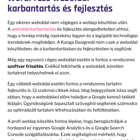
karbantartás és fejlesztés
Egy sikeres weboldal nem végleges a weblap készítése után.
A
weboldal karbantartás
és fejlesztés elengedhetetlen ahhoz,
hogy a honlap mindig naprakész legyen és a legújabb technológiai
trendeknek megfeleljen. A Kanga Designnál nem csak a weboldal
készítésben, de a karbantartásban és fejlesztésben is segítünk.
Még egy egyszerű céges weboldal esetén is fontos a rendszeres
szoftver frissítés
. Enélkül feltörhetik a weboldalt, kéretlen
tartalmat helyezhetnek el azon.
Egy vállalati weboldal esetén fontos a rendszeres tartalmi
fejlesztés is. Új szakmai cikkek írása, blog bejegyzések írása segít
abban, hogy a weboldalad előre haladjon a Google kereső találati
listáján. Ügynökségünk tapasztalt szövegírói segítenek számodra
az optimalizált tartalom létrehozásában és feltöltésében.
A profi weblap készítés fontos lépése, hogy beregisztráljuk a
honlapod az ingyenes Google Analytics és a Google Search
Console szolgáltatásokba. Ezek segítségével mérhető, hogy