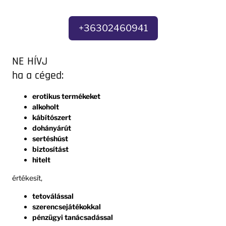
+36302460941
NE HÍVJ
ha a céged:
erotikus termékeket
alkoholt
kábítószert
dohányárút
sertéshúst
biztosítást
hitelt
értékesít,
tetoválással
szerencsejátékokkal
pénzügyi tanácsadással