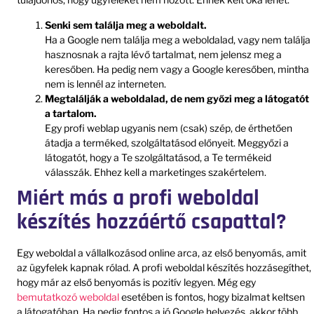
Senki sem találja meg a weboldalt.
Ha a Google nem találja meg a weboldalad, vagy nem találja
hasznosnak a rajta lévő tartalmat, nem jelensz meg a
keresőben. Ha pedig nem vagy a Google keresőben, mintha
nem is lennél az interneten.
Megtalálják a weboldalad, de nem győzi meg a látogatót
a tartalom.
Egy profi weblap ugyanis nem (csak) szép, de érthetően
átadja a terméked, szolgáltatásod előnyeit. Meggyőzi a
látogatót, hogy a Te szolgáltatásod, a Te termékeid
válasszák. Ehhez kell a marketinges szakértelem.
Miért más a profi weboldal
készítés hozzáértő csapattal?
Egy weboldal a vállalkozásod online arca, az első benyomás, amit
az ügyfelek kapnak rólad. A profi weboldal készítés hozzásegíthet,
hogy már az első benyomás is pozitív legyen. Még egy
bemutatkozó weboldal
esetében is fontos, hogy bizalmat keltsen
a látogatóban. Ha pedig fontos a jó Google helyezés, akkor több