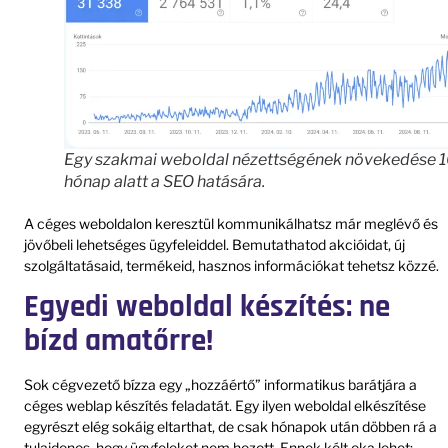
Egy szakmai weboldal nézettségének növekedése 
hónap alatt a SEO hatására.
A céges weboldalon keresztül kommunikálhatsz már meglévő és
jövőbeli lehetséges ügyfeleiddel. Bemutathatod akcióidat, új
szolgáltatásaid, termékeid, hasznos információkat tehetsz közzé.
Egyedi weboldal készítés: ne
bízd amatőrre!
Sok cégvezető bízza egy „hozzáértő” informatikus barátjára a
céges weblap készítés feladatát. Egy ilyen weboldal elkészítése
egyrészt elég sokáig eltarthat, de csak hónapok után döbben rá a
tulajdonos, hogy ügyfeleket nem hozott. Ennek kélt oka lehet: