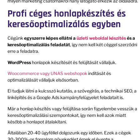
milyen marketing csatornákról hány látogató érkezik az oldaladra.
Profi céges honlapkészítés és
keresőoptimalizálás egyben
Cégünk
egyszerre képes ellátni a
üzleti weboldal készítés
és a
keresőoptimalizálás feladatát
, így nem kell két céggel szerződni
erre a feladatra.
WordPress
honlapok készítését és felújítását vállaljuk.
Woocommerce vagy UNAS webshopok
indítását és
optimalizálását vállaljuk elsősorban.
El tudjuk látni a kulcsszó kutatás, a szövegírás, a technikai SEO, a
linképítés és a Google Ads kampányfelügyelet feladatait is.
Már a honlap készítés vagy felújítása során figyelembe vesszük a
keresőoptimalizálási szempontokat, így nem kell azok miatt
később a honlapot átalakítani.
Általában 20-40 ügyféllel dolgozunk egy időben. Ezek a cégek
30-300%-os forgalom növekedést érnek el évente a