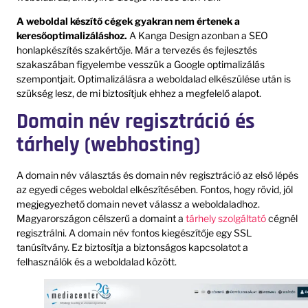
A weboldal készítő cégek gyakran nem értenek a
keresőoptimalizáláshoz.
A Kanga Design azonban a SEO
honlapkészítés szakértője. Már a tervezés és fejlesztés
szakaszában figyelembe vesszük a Google optimalizálás
szempontjait. Optimalizálásra a weboldalad elkészülése után is
szükség lesz, de mi biztosítjuk ehhez a megfelelő alapot.
Domain név regisztráció és
tárhely (webhosting)
A domain név választás és domain név regisztráció az első lépés
az egyedi céges weboldal elkészítésében. Fontos, hogy rövid, jól
megjegyezhető domain nevet válassz a weboldaladhoz.
Magyarországon célszerű a domaint a
tárhely szolgáltató
cégnél
regisztrálni. A domain név fontos kiegészítője egy SSL
tanúsítvány. Ez biztosítja a biztonságos kapcsolatot a
felhasználók és a weboldalad között.