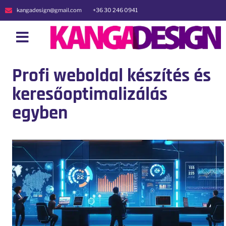
kangadesign@gmail.com
+36 30 246 0941
Profi weboldal készítés és
keresőoptimalizálás
egyben