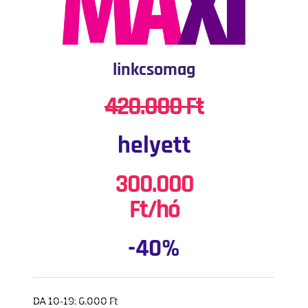
linkcsomag
420.000 Ft
helyett
300.000
Ft/hó
-40%
DA 10-19: 6.000 Ft