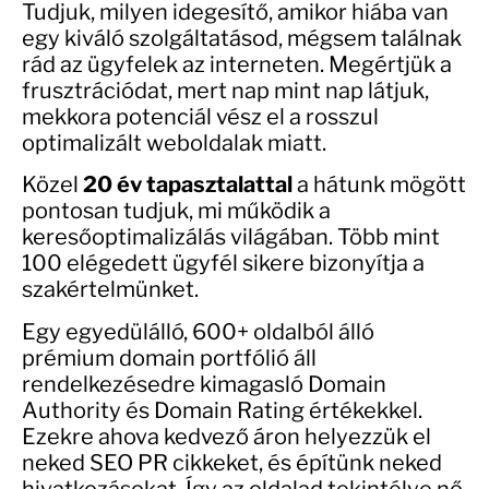
Tudjuk, milyen idegesítő, amikor hiába van
egy kiváló szolgáltatásod, mégsem találnak
rád az ügyfelek az interneten. Megértjük a
frusztrációdat, mert nap mint nap látjuk,
mekkora potenciál vész el a rosszul
optimalizált weboldalak miatt.
Közel
20 év tapasztalattal
a hátunk mögött
pontosan tudjuk, mi működik a
keresőoptimalizálás világában. Több mint
100 elégedett ügyfél sikere bizonyítja a
szakértelmünket.
Egy egyedülálló, 600+ oldalból álló
prémium domain portfólió áll
rendelkezésedre kimagasló Domain
Authority és Domain Rating értékekkel.
Ezekre ahova kedvező áron helyezzük el
neked SEO PR cikkeket, és építünk neked
hivatkozásokat. Így az oldalad tekintélye nő