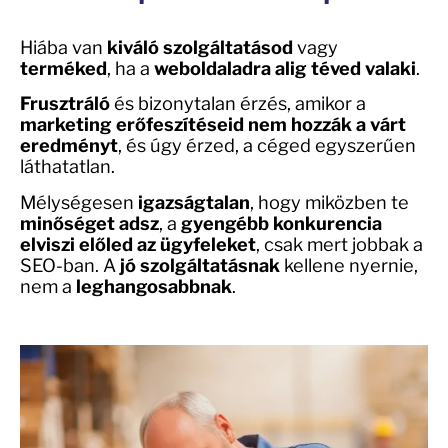
Hiába van
kiváló szolgáltatásod
vagy
terméked
, ha a
weboldaladra alig téved valaki
.
Frusztráló
és bizonytalan érzés, amikor a
marketing erőfeszítéseid nem hozzák a várt
eredményt
, és úgy érzed, a céged egyszerűen
láthatatlan.
Mélységesen
igazságtalan
, hogy miközben te
minőséget adsz
, a
gyengébb konkurencia
elviszi előled az ügyfeleket
, csak mert jobbak a
SEO-ban. A
jó szolgáltatásnak
kellene nyernie,
nem a
leghangosabbnak
.