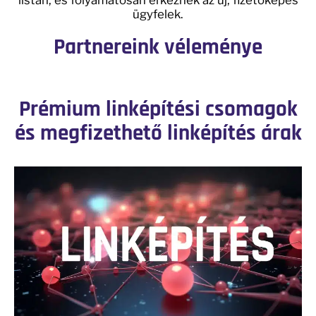
listán, és folyamatosan érkeznek az új, fizetőképes
ügyfelek.
Partnereink véleménye
Prémium linképítési csomagok
és megfizethető linképítés árak