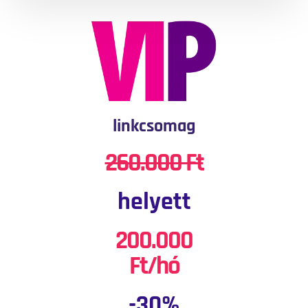
linkcsomag
260.000 Ft
helyett
200.000
Ft/hó
-30%