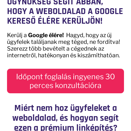
ÜGYNÖKSÉG SEGÍT ABBAN,
HOGY A WEBOLDALAD A GOOGLE
KERESŐ ÉLÉRE KERÜLJÖN!
Kerülj a
Google élére!
Hagyd, hogy az új
ügyfelek találjanak meg téged, ne fordítva!
Szerezz több bevételt a cégednek az
internetről, hatékonyan és kiszámíthatóan.
Időpont foglalás ingyenes 30
perces konzultációra
Miért nem hoz ügyfeleket a
weboldalad, és hogyan segít
ezen a prémium linképítés?