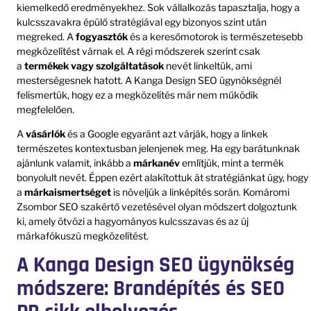
kiemelkedő eredményekhez. Sok vállalkozás tapasztalja, hogy a
kulcsszavakra épülő stratégiával egy bizonyos szint után
megreked. A
fogyasztók
és a keresőmotorok is természetesebb
megközelítést várnak el. A régi módszerek szerint csak
a
termékek vagy szolgáltatások
nevét linkeltük, ami
mesterségesnek hatott. A Kanga Design SEO ügynökségnél
felismertük, hogy ez a megközelítés már nem működik
megfelelően.
A
vásárlók
és a Google egyaránt azt várják, hogy a linkek
természetes kontextusban jelenjenek meg. Ha egy barátunknak
ajánlunk valamit, inkább a
márkanév
említjük, mint a termék
bonyolult nevét. Éppen ezért alakítottuk át stratégiánkat úgy, hogy
a
márkaismertséget
is növeljük a linképítés során. Komáromi
Zsombor SEO szakértő vezetésével olyan módszert dolgoztunk
ki, amely ötvözi a hagyományos kulcsszavas és az új
márkafókuszú megközelítést.
A Kanga Design SEO ügynökség
módszere: Brandépítés és SEO