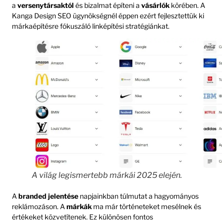
a
versenytársaktól
és bizalmat építeni a
vásárlók
körében. A
Kanga Design SEO ügynökségnél éppen ezért fejlesztettük ki
márkaépítésre fókuszáló linképítési stratégiánkat.
A világ legismertebb márkái 2025 elején.
A
branded jelentése
napjainkban túlmutat a hagyományos
reklámozáson. A
márkák
ma már történeteket mesélnek és
értékeket közvetítenek. Ez különösen fontos