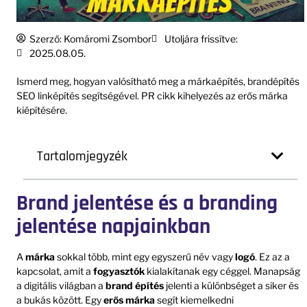
Szerző:
Komáromi Zsombor
Utoljára frissítve:
2025.08.05.
Ismerd meg, hogyan valósítható meg a márkaépítés, brandépítés
SEO linképítés segítségével. PR cikk kihelyezés az erős márka
kiépítésére.
Tartalomjegyzék
Brand jelentése és a branding
jelentése napjainkban
A
márka
sokkal több, mint egy egyszerű név vagy
logó
. Ez az a
kapcsolat, amit a
fogyasztók
kialakítanak egy céggel. Manapság
a digitális világban a
brand építés
jelenti a különbséget a siker és
a bukás között. Egy
erős márka
segít kiemelkedni