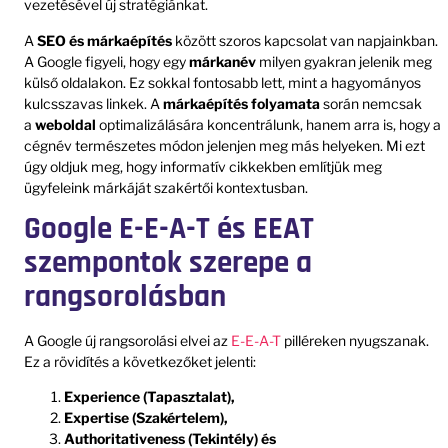
vezetésével új stratégiánkat.
A
SEO és márkaépítés
között szoros kapcsolat van napjainkban.
A Google figyeli, hogy egy
márkanév
milyen gyakran jelenik meg
külső oldalakon. Ez sokkal fontosabb lett, mint a hagyományos
kulcsszavas linkek. A
márkaépítés folyamata
során nemcsak
a
weboldal
optimalizálására koncentrálunk, hanem arra is, hogy a
cégnév természetes módon jelenjen meg más helyeken. Mi ezt
úgy oldjuk meg, hogy informatív cikkekben említjük meg
ügyfeleink márkáját szakértői kontextusban.
Google E-E-A-T és EEAT
szempontok szerepe a
rangsorolásban
A Google új rangsorolási elvei az
E-E-A-T
pilléreken nyugszanak.
Ez a rövidítés a következőket jelenti:
Experience (Tapasztalat),
Expertise (Szakértelem),
Authoritativeness (Tekintély) és