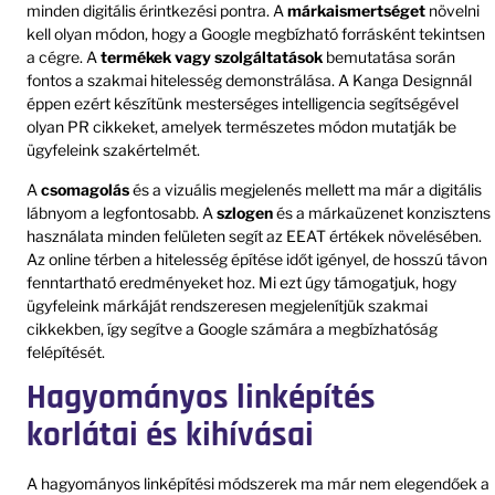
minden digitális érintkezési pontra. A
márkaismertséget
növelni
kell olyan módon, hogy a Google megbízható forrásként tekintsen
a cégre. A
termékek vagy szolgáltatások
bemutatása során
fontos a szakmai hitelesség demonstrálása. A Kanga Designnál
éppen ezért készítünk mesterséges intelligencia segítségével
olyan PR cikkeket, amelyek természetes módon mutatják be
ügyfeleink szakértelmét.
A
csomagolás
és a vizuális megjelenés mellett ma már a digitális
lábnyom a legfontosabb. A
szlogen
és a márkaüzenet konzisztens
használata minden felületen segít az EEAT értékek növelésében.
Az online térben a hitelesség építése időt igényel, de hosszú távon
fenntartható eredményeket hoz. Mi ezt úgy támogatjuk, hogy
ügyfeleink márkáját rendszeresen megjelenítjük szakmai
cikkekben, így segítve a Google számára a megbízhatóság
felépítését.
Hagyományos linképítés
korlátai és kihívásai
A hagyományos linképítési módszerek ma már nem elegendőek a