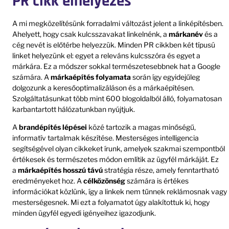
PR cikk elhelyezés
A mi megközelítésünk forradalmi változást jelent a linképítésben.
Ahelyett, hogy csak kulcsszavakat linkelnénk, a
márkanév
és a
cég nevét is előtérbe helyezzük. Minden PR cikkben két típusú
linket helyezünk el: egyet a releváns kulcsszóra és egyet a
márkára. Ez a módszer sokkal természetesebbnek hat a Google
számára. A
márkaépítés folyamata
során így egyidejűleg
dolgozunk a keresőoptimalizáláson és a márkaépítésen.
Szolgáltatásunkat több mint 600 blogoldalból álló, folyamatosan
karbantartott hálózatunkban nyújtjuk.
A
brandépítés lépései
közé tartozik a magas minőségű,
informatív tartalmak készítése. Mesterséges intelligencia
segítségével olyan cikkeket írunk, amelyek szakmai szempontból
értékesek és természetes módon említik az ügyfél márkáját. Ez
a
márkaépítés hosszú távú
stratégia része, amely fenntartható
eredményeket hoz. A
célközönség
számára is értékes
információkat közlünk, így a linkek nem tűnnek reklámosnak vagy
mesterségesnek. Mi ezt a folyamatot úgy alakítottuk ki, hogy
minden ügyfél egyedi igényeihez igazodjunk.