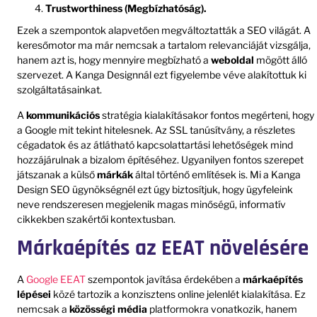
Trustworthiness (Megbízhatóság).
Ezek a szempontok alapvetően megváltoztatták a SEO világát. A
keresőmotor ma már nemcsak a tartalom relevanciáját vizsgálja,
hanem azt is, hogy mennyire megbízható a
weboldal
mögött álló
szervezet. A Kanga Designnál ezt figyelembe véve alakítottuk ki
szolgáltatásainkat.
A
kommunikációs
stratégia kialakításakor fontos megérteni, hogy
a Google mit tekint hitelesnek. Az SSL tanúsítvány, a részletes
cégadatok és az átlátható kapcsolattartási lehetőségek mind
hozzájárulnak a bizalom építéséhez. Ugyanilyen fontos szerepet
játszanak a külső
márkák
által történő említések is. Mi a Kanga
Design SEO ügynökségnél ezt úgy biztosítjuk, hogy ügyfeleink
neve rendszeresen megjelenik magas minőségű, informatív
cikkekben szakértői kontextusban.
Márkaépítés az EEAT növelésére
A
Google EEAT
szempontok javítása érdekében a
márkaépítés
lépései
közé tartozik a konzisztens online jelenlét kialakítása. Ez
nemcsak a
közösségi média
platformokra vonatkozik, hanem