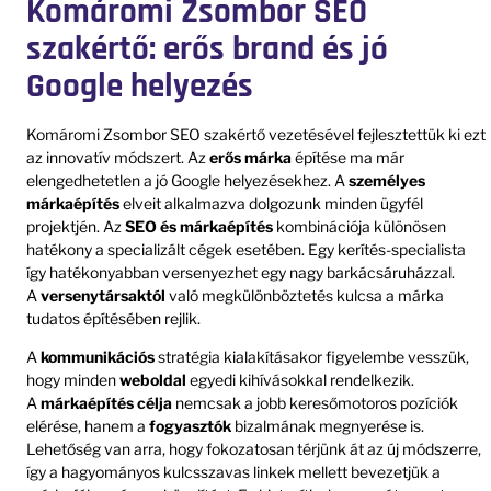
Komáromi Zsombor SEO
szakértő: erős brand és jó
Google helyezés
Komáromi Zsombor SEO szakértő vezetésével fejlesztettük ki ezt
az innovatív módszert. Az
erős márka
építése ma már
elengedhetetlen a jó Google helyezésekhez. A
személyes
márkaépítés
elveit alkalmazva dolgozunk minden ügyfél
projektjén. Az
SEO és márkaépítés
kombinációja különösen
hatékony a specializált cégek esetében. Egy kerítés-specialista
így hatékonyabban versenyezhet egy nagy barkácsáruházzal.
A
versenytársaktól
való megkülönböztetés kulcsa a márka
tudatos építésében rejlik.
A
kommunikációs
stratégia kialakításakor figyelembe vesszük,
hogy minden
weboldal
egyedi kihívásokkal rendelkezik.
A
márkaépítés célja
nemcsak a jobb keresőmotoros pozíciók
elérése, hanem a
fogyasztók
bizalmának megnyerése is.
Lehetőség van arra, hogy fokozatosan térjünk át az új módszerre,
így a hagyományos kulcsszavas linkek mellett bevezetjük a