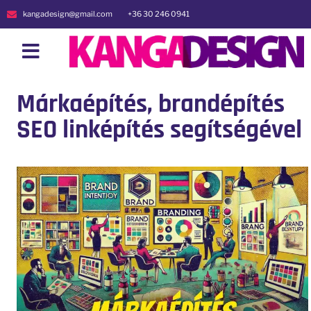
kangadesign@gmail.com
+36 30 246 0941
Márkaépítés, brandépítés
SEO linképítés segítségével