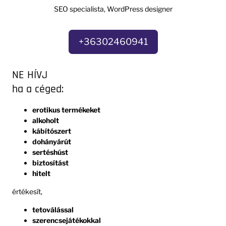
SEO specialista, WordPress designer
+36302460941
NE HÍVJ
ha a céged:
erotikus termékeket
alkoholt
kábítószert
dohányárút
sertéshúst
biztosítást
hitelt
értékesít,
tetoválással
szerencsejátékokkal