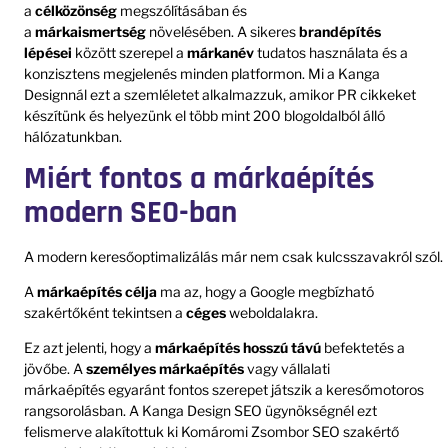
a
célközönség
megszólításában és
a
márkaismertség
növelésében. A sikeres
brandépítés
lépései
között szerepel a
márkanév
tudatos használata és a
konzisztens megjelenés minden platformon. Mi a Kanga
Designnál ezt a szemléletet alkalmazzuk, amikor PR cikkeket
készítünk és helyezünk el több mint 200 blogoldalból álló
hálózatunkban.
Miért fontos a márkaépítés
modern SEO-ban
A modern keresőoptimalizálás már nem csak kulcsszavakról szól.
A
márkaépítés célja
ma az, hogy a Google megbízható
szakértőként tekintsen a
céges
weboldalakra.
Ez azt jelenti, hogy a
márkaépítés hosszú távú
befektetés a
jövőbe. A
személyes márkaépítés
vagy vállalati
márkaépítés egyaránt fontos szerepet játszik a keresőmotoros
rangsorolásban. A Kanga Design SEO ügynökségnél ezt
felismerve alakítottuk ki Komáromi Zsombor SEO szakértő