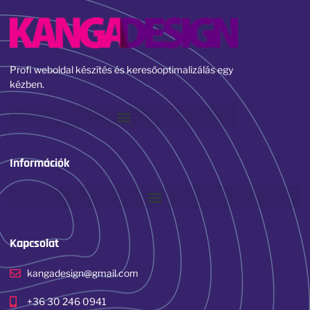
Profi weboldal készítés és keresőoptimalizálás egy
kézben.
Információk
Kapcsolat
kangadesign@gmail.com
+36 30 246 0941