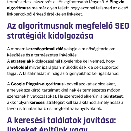
természetes linkszerzés a két legfontosabb tényező. A
Pingvin
algoritmusa
ma már olyan fejlett, hogy azonnal felismeri az olcsó
linkparkokból érkező értéktelen linkeket.
Az algoritmusnak megfelelő SEO
stratégiák kidolgozása
A modern
keresőoptimalizálás
alapja a minőségi tartalom
készítése és a természetes linképítés.
A
stratégiák
kidolgozásánál figyelembe kell venned, hogy
a
weboldal
milyen iparágban működik és kik a célcsoportod
tagjai. A tartalmaidat mindig az ő igényeikhez kell igazítanod.
A
Google Pingvin-algoritmus
kedveli azokat az oldalakat,
amelyek szakértői tartalmat kínálnak és természetes módon
szereznek hivatkozásokat. Ha szeretnéd elkerülni a
büntetést
,
akkor olyan
keresési
stratégiát kell kialakítanod, amely hosszú
távon is fenntartható és megfelel az irányelveknek.
A keresési találatok javítása:
linkeket építünk vagy