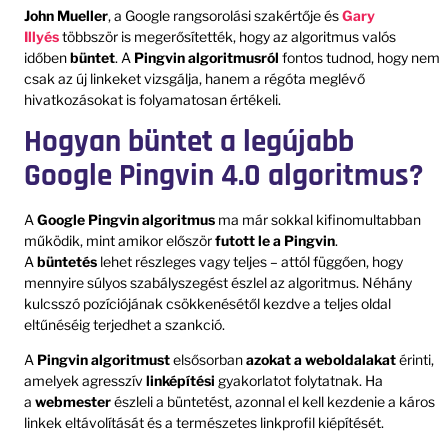
John Mueller
, a Google rangsorolási szakértője és
Gary
Illyés
többször is megerősítették, hogy az algoritmus valós
időben
büntet
. A
Pingvin algoritmusról
fontos tudnod, hogy nem
csak az új linkeket vizsgálja, hanem a régóta meglévő
hivatkozásokat is folyamatosan értékeli.
Hogyan büntet a legújabb
Google Pingvin 4.0 algoritmus?
A
Google Pingvin algoritmus
ma már sokkal kifinomultabban
működik, mint amikor először
futott le a Pingvin
.
A
büntetés
lehet részleges vagy teljes – attól függően, hogy
mennyire súlyos szabályszegést észlel az algoritmus. Néhány
kulcsszó pozíciójának csökkenésétől kezdve a teljes oldal
eltűnéséig terjedhet a szankció.
A
Pingvin algoritmust
elsősorban
azokat a weboldalakat
érinti,
amelyek agresszív
linképítési
gyakorlatot folytatnak. Ha
a
webmester
észleli a büntetést, azonnal el kell kezdenie a káros
linkek eltávolítását és a természetes linkprofil kiépítését.