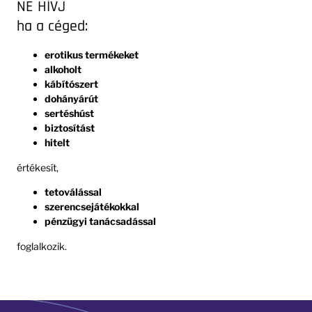
NE HÍVJ
ha a céged:
erotikus termékeket
alkoholt
kábítószert
dohányárút
sertéshúst
biztosítást
hitelt
értékesít,
tetoválással
szerencsejátékokkal
pénzügyi tanácsadással
foglalkozik.