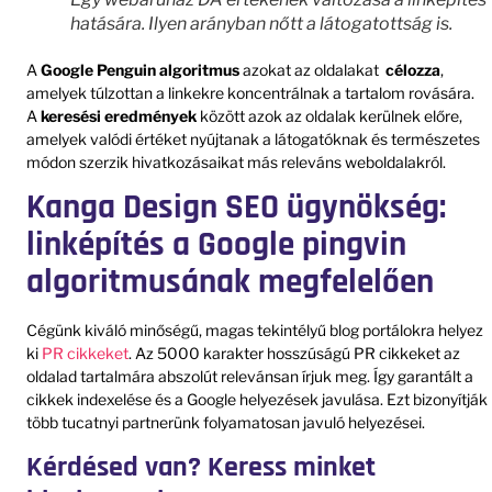
hatására. Ilyen arányban nőtt a látogatottság is.
A
Google Penguin algoritmus
azokat az oldalakat
célozza
,
amelyek túlzottan a linkekre koncentrálnak a tartalom rovására.
A
keresési eredmények
között azok az oldalak kerülnek előre,
amelyek valódi értéket nyújtanak a látogatóknak és természetes
módon szerzik hivatkozásaikat más releváns weboldalakról.
Kanga Design SEO ügynökség:
linképítés a Google pingvin
algoritmusának megfelelően
Cégünk kiváló minőségű, magas tekintélyű blog portálokra helyez
ki
PR cikkeket
. Az 5000 karakter hosszúságú PR cikkeket az
oldalad tartalmára abszolút relevánsan írjuk meg. Így garantált a
cikkek indexelése és a Google helyezések javulása. Ezt bizonyítják
több tucatnyi partnerünk folyamatosan javuló helyezései.
Kérdésed van? Keress minket