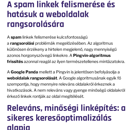
A spam linkek felismerése és
hatásuk a weboldalak
rangsorolására
A
spam
linkek felismerése kulcsfontosságú
a
rangsorolási
problémák megelőzésében. Az algoritmus
különösen érzékeny a hirtelen megjelenő, nagy mennyiségű
azonos horgonyszövegű linkekre. A
Pingvin-algoritmus
frissítés
azonnal reagál az ilyen természetellenes mintázatokra.
A
Google Panda
mellett a Pingvin is jelentősen befolyásolja a
weboldalak
rangsorolását
. A Google algoritmusának egyik fő
szempontja, hogy mennyire releváns oldalakról érkeznek a
hivatkozások. A nem releváns vagy gyenge minőségű oldalakról
érkező linkek rontják az oldal megítélését.
Releváns, minőségi linképítés: a
sikeres keresőoptimalizálás
alapja