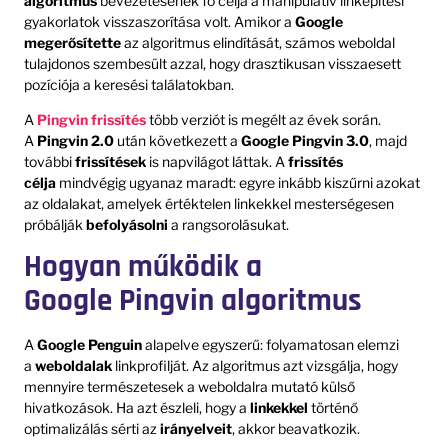
algoritmus
bevezetésének fő célja a manipulatív linképítési
gyakorlatok visszaszorítása volt. Amikor a
Google
megerősítette
az algoritmus elindítását, számos weboldal
tulajdonos szembesült azzal, hogy drasztikusan visszaesett
pozíciója a keresési találatokban.
A
Pingvin frissítés
több verziót is megélt az évek során.
A
Pingvin 2.0
után következett a
Google Pingvin 3.0
, majd
további
frissítések
is napvilágot láttak. A
frissítés
célja
mindvégig ugyanaz maradt: egyre inkább kiszűrni azokat
az oldalakat, amelyek értéktelen linkekkel mesterségesen
próbálják
befolyásolni
a rangsorolásukat.
Hogyan működik a
Google Pingvin algoritmus
A
Google Penguin
alapelve egyszerű: folyamatosan elemzi
a
weboldalak
linkprofilját. Az algoritmus azt vizsgálja, hogy
mennyire természetesek a weboldalra mutató külső
hivatkozások. Ha azt észleli, hogy a
linkekkel
történő
optimalizálás sérti az
irányelveit
, akkor beavatkozik.