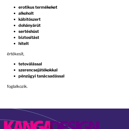
erotikus termékeket
alkoholt
kábítószert
dohányárút
sertéshúst
biztosítást
hitelt
értékesít,
tetoválással
szerencsejátékokkal
pénzügyi tanácsadással
foglalkozik.