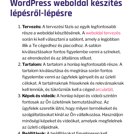
WordPress weboldal készítés
lépésről-lépésre
Tervezés:
A tervezési fázis az egyik legfontosabb
része a weboldal készítésének. A
weboldal tervezés
során ki kell választani a sablont, amely a legjobban
illik a Te cégedhez és piacodhoz. A sablon
kiválasztásakor fontos figyelembe venni a színeket,
az elrendezést és az általános stílust.
Tartalom:
A tartalom a honlap legfontosabb része. A
tartalom kiválasztása és megírása során fontos
figyelembe venni az ügyfelek igényeit és az üzleti
célokat. A tartalmaknak frisseknek és relevánsaknak
kell lenniük, és tükrözniük kell a céged
arculatát
.
Képek és videók:
A honlap képei és videói szintén
fontosak az Ön üzletének bemutatásához. Az
ügyfelek szeretik látni, hogy milyen termékeket és
szolgáltatásokat kínál az Ön vállalkozása. Használjon
minőségi képeket és videókat, amelyek megfelelnek
az üzleti céljaidnak.
Beállítások:
A beállításokat figyelmesen kell