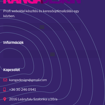
Profi weboldal készítés és keresőoptimalizálás egy
kézben.
Információk
Kapcsolat
kangadesign@gmail.com
+36 30 246 0941
2016 Leányfalu Szalonka u.10/a