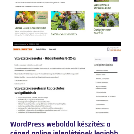
WordPress weboldal készítés: a
céged online jelenlétének legjobb