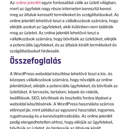
Az
online jelenlét
egyre fontosabbá válik az üzleti világban,
mert az ügyfelek nagy része interneten keresztül keresi
meg az általuk keresett termékeket és szolgáltatásokat. Az
online jelenlét lehetővé teszi a vállalkozások számára, hogy
elérjék azokat az ügyfeleket, akik különben nem találnák
meg az üzletet. Az online jelenlét lehetővé teszi a
vállalkozások számára, hogy bővítsék az üzletüket, elérjék
a potenciális ügyfeleket, és az általuk kínált termékeket és
szolgáltatásokat hirdessék.
Összefoglalás
A WordPress weboldal készítése lehetővé teszi a kis- és
közepes vállalkozások számára, hogy növeljék az online
jelenlétüket, elérjék a potenciális ügyfeleket, és bővítsék az
üzletüket. A tervezés, tartalom, képek és videók,
beállítások, SEO, bővítések és tesztelés fontos lépései a
weboldal készítésének. A WordPress használata számos
előnnyel jár, mint például az egyszerű használat, ingyenes,
rugalmasság és a keresőoptimalizálás. Az online jelenlét
pedig elengedhetetlen ahhoz, hogy elérjük az ügyfeleket,
bővítsük az üzletet, és hirdessük az általunk kínált