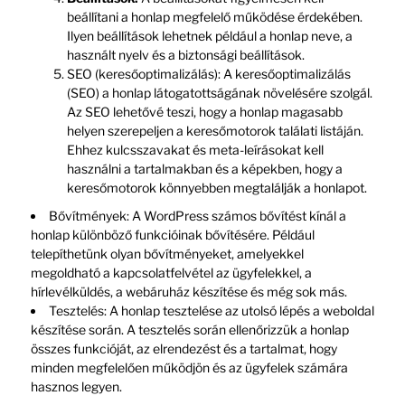
beállítani a honlap megfelelő működése érdekében.
Ilyen beállítások lehetnek például a honlap neve, a
használt nyelv és a biztonsági beállítások.
SEO (keresőoptimalizálás): A keresőoptimalizálás
(SEO) a honlap látogatottságának növelésére szolgál.
Az SEO lehetővé teszi, hogy a honlap magasabb
helyen szerepeljen a keresőmotorok találati listáján.
Ehhez kulcsszavakat és meta-leírásokat kell
használni a tartalmakban és a képekben, hogy a
keresőmotorok könnyebben megtalálják a honlapot.
Bővítmények: A WordPress számos bővítést kínál a
honlap különböző funkcióinak bővítésére. Például
telepíthetünk olyan bővítményeket, amelyekkel
megoldható a kapcsolatfelvétel az ügyfelekkel, a
hírlevélküldés, a webáruház készítése és még sok más.
Tesztelés: A honlap tesztelése az utolsó lépés a weboldal
készítése során. A tesztelés során ellenőrizzük a honlap
összes funkcióját, az elrendezést és a tartalmat, hogy
minden megfelelően működjön és az ügyfelek számára
hasznos legyen.