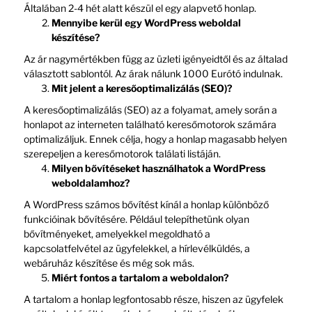
Általában 2-4 hét alatt készül el egy alapvető honlap.
Mennyibe kerül egy WordPress weboldal
készítése?
Az ár nagymértékben függ az üzleti igényeidtől és az általad
választott sablontól. Az árak nálunk 1000 Eurótó indulnak.
Mit jelent a keresőoptimalizálás (SEO)?
A keresőoptimalizálás (SEO) az a folyamat, amely során a
honlapot az interneten található keresőmotorok számára
optimalizáljuk. Ennek célja, hogy a honlap magasabb helyen
szerepeljen a keresőmotorok találati listáján.
Milyen bővítéseket használhatok a WordPress
weboldalamhoz?
A WordPress számos bővítést kínál a honlap különböző
funkcióinak bővítésére. Például telepíthetünk olyan
bővítményeket, amelyekkel megoldható a
kapcsolatfelvétel az ügyfelekkel, a hírlevélküldés, a
webáruház készítése és még sok más.
Miért fontos a tartalom a weboldalon?
A tartalom a honlap legfontosabb része, hiszen az ügyfelek