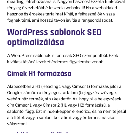
(heading) létrehozására is. Nagyon hasznos! Ezzel a funkcióval
tényleg élvezhetőbbé teszed a weboldalt! Ha a weboldalad
hasznos és érdekes tartalmat kínál, a felhasználók vissza
fognak térni, ami hosszú távon javítja a rangsorolásodat.
WordPress sablonok SEO
optimalizálása
A WordPress sablonok is fontosak SEO szempontból. Ezek
kiválasztásánál ezeket érdemes figyelembe venni:
Címek H1 formázása
Alapesetben a H1 (Heading 1 vagy Címsor 1) formázás jelöli a
Google számára a tényleges tartalom (bejegyzés szövege,
webáruház termék, stb.) kezdetét. Az, hogy pl. a bejegyzések
cím Címsor 1 vagy Címsor 2 (H1 vagy H2) formázású, a
sablontól függ. Ezt mindenképpen ellenőrizd, és ha nem teljesül
a feltétel, vagy a sablont kell átírni, vagy érdemes másikat
választani.