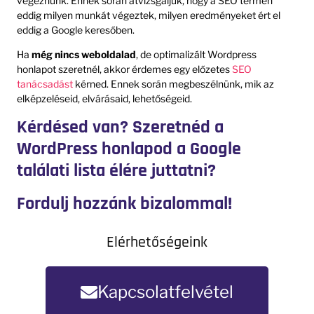
végeznünk. Ennek során átvizsgáljuk, hogy a SEO termén
eddig milyen munkát végeztek, milyen eredményeket ért el
eddig a Google keresőben.
Ha
még nincs weboldalad
, de optimalizált Wordpress
honlapot szeretnél, akkor érdemes egy előzetes
SEO
tanácsadást
kérned. Ennek során megbeszélnünk, mik az
elképzeléseid, elvárásaid, lehetőségeid.
Kérdésed van? Szeretnéd a
WordPress honlapod a Google
találati lista élére juttatni?
Fordulj hozzánk bizalommal!
Elérhetőségeink
Kapcsolatfelvétel