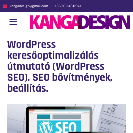
kangadesign@gmail.com
+36 30 246 0941
WordPress
keresőoptimalizálás
útmutató (WordPress
SEO). SEO bővítmények,
beállítás.