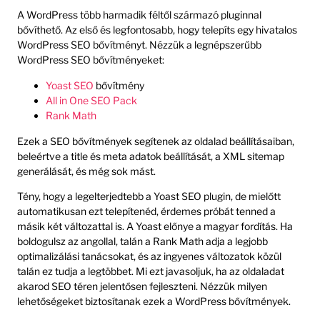
A WordPress több harmadik féltől származó pluginnal
bővíthető. Az első és legfontosabb, hogy telepíts egy hivatalos
WordPress SEO bővítményt. Nézzük a legnépszerűbb
WordPress SEO bővítményeket:
Yoast SEO
bővítmény
All in One SEO Pack
Rank Math
Ezek a SEO bővítmények segítenek az oldalad beállításaiban,
beleértve a title és meta adatok beállítását, a XML sitemap
generálását, és még sok mást.
Tény, hogy a legelterjedtebb a Yoast SEO plugin, de mielőtt
automatikusan ezt telepítenéd, érdemes próbát tenned a
másik két változattal is. A Yoast előnye a magyar fordítás. Ha
boldogulsz az angollal, talán a Rank Math adja a legjobb
optimalizálási tanácsokat, és az ingyenes változatok közül
talán ez tudja a legtöbbet. Mi ezt javasoljuk, ha az oldaladat
akarod SEO téren jelentősen fejleszteni. Nézzük milyen
lehetőségeket biztosítanak ezek a WordPress bővítmények.