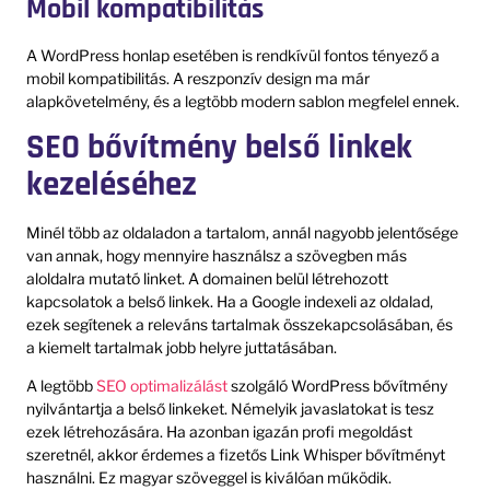
Mobil kompatibilitás
A WordPress honlap esetében is rendkívül fontos tényező a
mobil kompatibilitás. A reszponzív design ma már
alapkövetelmény, és a legtöbb modern sablon megfelel ennek.
SEO bővítmény belső linkek
kezeléséhez
Minél több az oldaladon a tartalom, annál nagyobb jelentősége
van annak, hogy mennyire használsz a szövegben más
aloldalra mutató linket. A domainen belül létrehozott
kapcsolatok a belső linkek. Ha a Google indexeli az oldalad,
ezek segítenek a releváns tartalmak összekapcsolásában, és
a kiemelt tartalmak jobb helyre juttatásában.
A legtöbb
SEO optimalizálást
szolgáló WordPress bővítmény
nyilvántartja a belső linkeket. Némelyik javaslatokat is tesz
ezek létrehozására. Ha azonban igazán profi megoldást
szeretnél, akkor érdemes a fizetős Link Whisper bővítményt
használni. Ez magyar szöveggel is kiválóan működik.