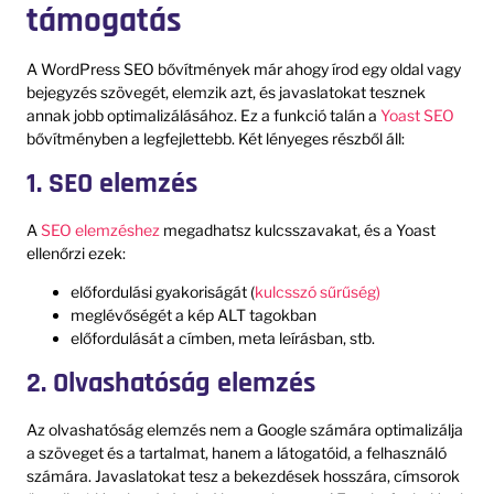
támogatás
A WordPress SEO bővítmények már ahogy írod egy oldal vagy
bejegyzés szövegét, elemzik azt, és javaslatokat tesznek
annak jobb optimalizálásához. Ez a funkció talán a
Yoast SEO
bővítményben a legfejlettebb. Két lényeges részből áll:
1. SEO elemzés
A
SEO elemzéshez
megadhatsz kulcsszavakat, és a Yoast
ellenőrzi ezek:
előfordulási gyakoriságát (
kulcsszó sűrűség)
meglévőségét a kép ALT tagokban
előfordulását a címben, meta leírásban, stb.
2. Olvashatóság elemzés
Az olvashatóság elemzés nem a Google számára optimalizálja
a szöveget és a tartalmat, hanem a látogatóid, a felhasználó
számára. Javaslatokat tesz a bekezdések hosszára, címsorok