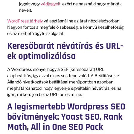
jogait vagy
védjegyeit
, ezért ne használd nagy márkák
neveit.
WordPress tárhely
választásnál ne az árat nézd elsősorban!
Nagyon fontos a megfelelő sebesség, a könnyű kezelhetőség
és az elérhető ügyfélszolgálat.
Keresőbarát névátírás és URL-
ek optimalizálása
A Wordpress előnye, hogy a SEF (keresőbarát) URL
alapbeállítás, így azzal nincs sok tennivalód. A Beállítások >
Állandó hivatkozások beállításai menüpontban azonban
meghatározhatod, hogy legyen-e egyáltalán névátírás, és ha
igen, mi kerüljön be az URL-be és mi ne.
A legismertebb Wordpress SEO
bővítmények: Yoast SEO, Rank
Math, All in One SEO Pack