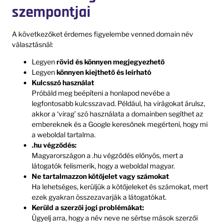
szempontjai
A következőket érdemes figyelembe venned domain név
választásnál:
Legyen
rövid és könnyen megjegyezhető
Legyen
könnyen kiejthető és leírható
Kulcsszó használat
Próbáld meg beépíteni a honlapod nevébe a
legfontosabb kulcsszavad. Például, ha virágokat árulsz,
akkor a ‘virag’ szó használata a domainben segíthet az
embereknek és a Google keresőnek megérteni, hogy mi
a weboldal tartalma.
.hu végződés:
Magyarországon a .hu végződés előnyös, mert a
látogatók felismerik, hogy a weboldal magyar.
Ne tartalmazzon kötőjelet vagy számokat
Ha lehetséges, kerüljük a kötőjeleket és számokat, mert
ezek gyakran összezavarják a látogatókat.
Kerüld a szerzői jogi problémákat:
Ügyelj arra, hogy a név neve ne sértse mások szerzői