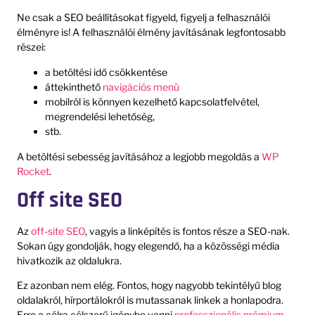
Ne csak a SEO beállításokat figyeld, figyelj a felhasználói
élményre is! A felhasználói élmény javításának legfontosabb
részei:
a betöltési idő csökkentése
áttekinthető
navigációs menü
mobilról is könnyen kezelhető kapcsolatfelvétel,
megrendelési lehetőség,
stb.
A betöltési sebesség javításához a legjobb megoldás a
WP
Rocket
.
Off site SEO
Az
off-site SEO
, vagyis a linképítés is fontos része a SEO-nak.
Sokan úgy gondolják, hogy elegendő, ha a közösségi média
hivatkozik az oldalukra.
Ez azonban nem elég. Fontos, hogy nagyobb tekintélyű blog
oldalakról, hírportálokról is mutassanak linkek a honlapodra.
Erre a célra célszerű igénybe venni
professzionális prémium