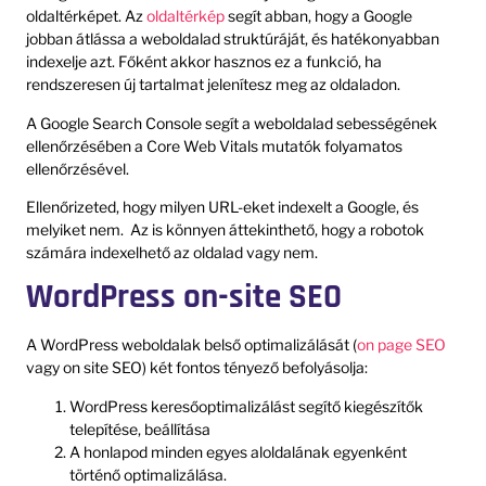
oldaltérképet. Az
oldaltérkép
segít abban, hogy a Google
jobban átlássa a weboldalad struktúráját, és hatékonyabban
indexelje azt. Főként akkor hasznos ez a funkció, ha
rendszeresen új tartalmat jelenítesz meg az oldaladon.
A Google Search Console segít a weboldalad sebességének
ellenőrzésében a Core Web Vitals mutatók folyamatos
ellenőrzésével.
Ellenőrizeted, hogy milyen URL-eket indexelt a Google, és
melyiket nem. Az is könnyen áttekinthető, hogy a robotok
számára indexelhető az oldalad vagy nem.
WordPress on-site SEO
A WordPress weboldalak belső optimalizálását (
on page SEO
vagy on site SEO) két fontos tényező befolyásolja:
WordPress keresőoptimalizálást segítő kiegészítők
telepítése, beállítása
A honlapod minden egyes aloldalának egyenként
történő optimalizálása.