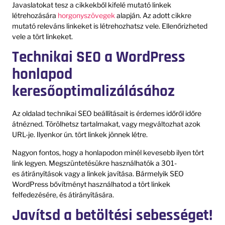
Javaslatokat tesz a cikkekből kifelé mutató linkek
létrehozására
horgonyszövegek
alapján. Az adott cikkre
mutató releváns linkeket is létrehozhatsz vele. Ellenőrizheted
vele a tört linkeket.
Technikai SEO a WordPress
honlapod
keresőoptimalizálásához
Az oldalad technikai SEO beállításait is érdemes időről időre
átnézned. Törölhetsz tartalmakat, vagy megváltozhat azok
URL-je. Ilyenkor ún. tört linkek jönnek létre.
Nagyon fontos, hogy a honlapodon minél kevesebb ilyen tört
link legyen. Megszüntetésükre használhatók a 301-
es átirányítások vagy a linkek javítása. Bármelyik SEO
WordPress bővítményt használhatod a tört linkek
felfedezésére, és átirányítására.
Javítsd a betöltési sebességet!