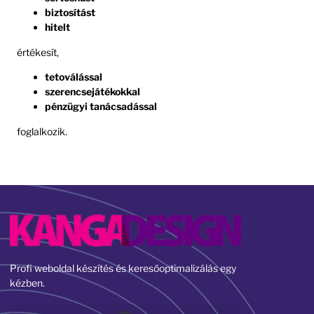
biztosítást
hitelt
értékesít,
tetoválással
szerencsejátékokkal
pénzügyi tanácsadással
foglalkozik.
Profi weboldal készítés és keresőoptimalizálás egy
kézben.