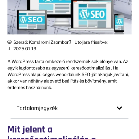
Szerző:
Komáromi Zsombor
Utoljára frissítve:
2025.01.19.
A WordPress tartalomkezelő rendszernek sok előnye van. Az
egyik legfontosabb az egyszerű keresőoptimalizálás . Ha
WordPress alapú céges weboldalunk SEO-ját akarjuk javítani,
akkor van néhány alapvető beállítás és bővítmény, amit
érdemes használnunk.
Tartalomjegyzék
Mit jelent a