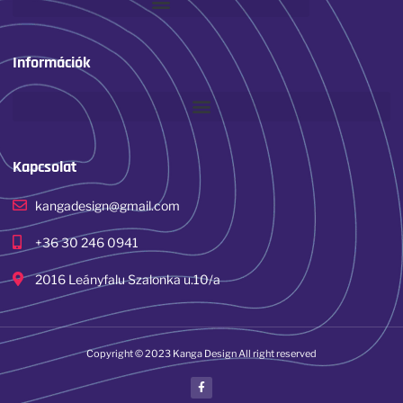
Információk
Kapcsolat
kangadesign@gmail.com
+36 30 246 0941
2016 Leányfalu Szalonka u.10/a
Copyright © 2023 Kanga Design All right reserved