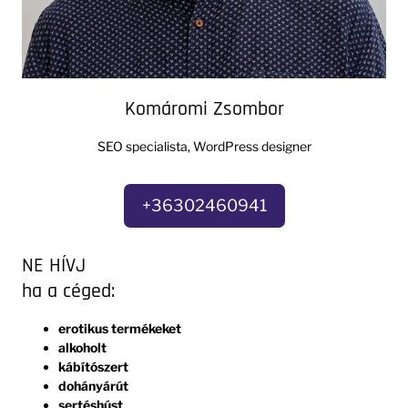
Komáromi Zsombor
SEO specialista, WordPress designer
+36302460941
NE HÍVJ
ha a céged:
erotikus termékeket
alkoholt
kábítószert
dohányárút
sertéshúst