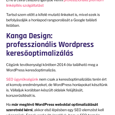
linképítés szolgáltatást
Tartsd szem előtt a kifelé mutató linkeket is, mivel ezek is
befolyásolják a honlapod rangsorolását a Google találati
listában.
Kanga Design:
professzionális Wordpress
keresőoptimalizálás
Cégünk tevékenységi körében 2014 óta található meg a
WordPress keresőoptimalizás.
SEO ügynökségünk
nem csak a keresőoptimalizálás terén ért
el komoly eredményeket, de WordPress honlapokat készítünk
is. Vállaljuk korábban készült oldalak felújítását,
korszerűsítését is.
Ha
már meglévő WordPress weboldal optimalizálását
szeretnéd kérni
, akkor első lépésben egy SEO elemzést kell