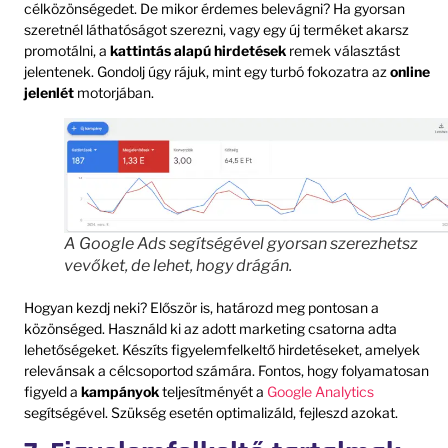
célközönségedet. De mikor érdemes belevágni? Ha gyorsan
szeretnél láthatóságot szerezni, vagy egy új terméket akarsz
promotálni, a
kattintás alapú hirdetések
remek választást
jelentenek. Gondolj úgy rájuk, mint egy turbó fokozatra az
online
jelenlét
motorjában.
A Google Ads segítségével gyorsan szerezhetsz
vevőket, de lehet, hogy drágán.
Hogyan kezdj neki? Először is, határozd meg pontosan a
közönséged. Használd ki az adott marketing csatorna adta
lehetőségeket. Készíts figyelemfelkeltő hirdetéseket, amelyek
relevánsak a célcsoportod számára. Fontos, hogy folyamatosan
figyeld a
kampányok
teljesítményét a
Google Analytics
segítségével. Szükség esetén optimalizáld, fejleszd azokat.