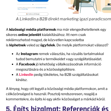
A LinkedIn a B2B direkt marketing igazi paradicsom
A
közösségi média platformok
ma már elengedhetetlenek egy
sikeres
online jelenlét
kialakításához. Itt nem csak
reklámozhatod magad, de közvetlen kapcsolatba
is
léphetnek
veled az
ügyfelek
. De melyik platformokat válaszd?
Az
Instagram
remek választás, ha vizuális tartalmakkal
tudod bemutatni a termékeidet vagy szolgáltatásaidat.
A
Facebook
jó lehetőség vállalkozásodnak információ
megosztására és a közösségépítésre.
A
LinkedIn
pedig tökéletes, ha B2B szolgáltatásokat
kínálsz.
A lényeg, hogy ott legyél a közösségi média platformokon, amit a
célközönséged is használ. Posztolj rendszeresen, reagálj a
kommentekre, és építs ki egy aktív közösséget a márkád körül.
5. Építs bizalmat: Referenciák és