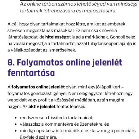
Az online térben számos lehetőséged van minőségi
tartalmak létrehozására és megosztására.
A cél, hogy olyan tartalmakat hozz létre, amiket az emberek
szívesen megosztanak másokkal. Ez nem csak növeli a
láthatóságodat, de
hitelesség
et is ad a márkádnak. Gondolj bele:
ha valaki megosztja a tartalmadat, azzal tulajdonképpen ajánlja is
a vállalkozásodat az ismerőseinek.
8. Folyamatos online jelenlét
fenntartása
A
folyamatos online jelenlét
olyan, mint egy jól ápolt kert –
folyamatos gondozást igényel. Nem elég egyszer létrehozni egy
weboldalt vagy profilt a közösségi médiában, aztán magára
hagyni. Az
aktív jelenlét
fontos lépései:
rendszeresen frissíted a tartalmaidat,
válaszolsz a kommentekre és üzenetekre, és
mindig naprakész információkat osztasz meg a potenciális
ügyfeleid számára.