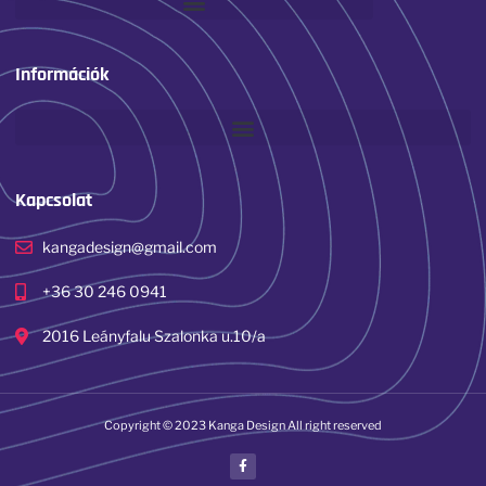
Információk
Kapcsolat
kangadesign@gmail.com
+36 30 246 0941
2016 Leányfalu Szalonka u.10/a
Copyright © 2023 Kanga Design All right reserved