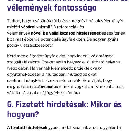
vélemények fontossága
Tudtad, hogy a vásárlók többsége megnézi mások véleményét,
mielőtt
vásárol
valamit? A referenciák és
vélemények
növelik
a
vállalkozásod
hitelességét
és segítenek
bizalmat építeni a potenciális ügyfelekben. De hogyan gyűjts
pozitív visszajelzéseket?
Kérd meg elégedett ügyfeleidet, hogy írjanak véleményt a
szolgáltatásaidról. Ezeket aztán helyezd el jól látható helyen a
weboldalon. Ha vannak kiemelkedő projektek vagy
együttműködések a múltadban, mutasd be őket
esettanulmányként. Ezek a referenciák bizonyítják, hogy
megbízható és
színvonalas
munkát végzel, ami vonzóbbá teszi
vállalkozásodat az új ügyfelek számára.
6. Fizetett hirdetések: Mikor és
hogyan?
A
fizetett hirdetések
gyors módot kínálnak arra, hogy elérd a