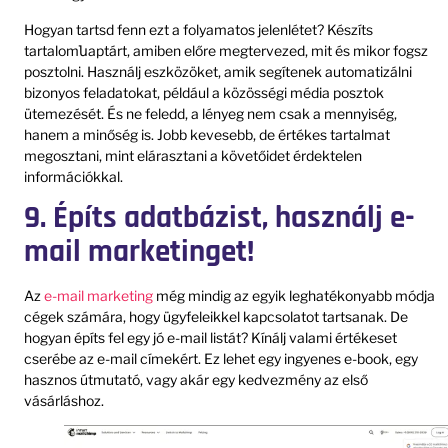
Hogyan tartsd fenn ezt a folyamatos jelenlétet? Készíts
tartalomնaptárt, amiben előre megtervezed, mit és mikor fogsz
posztolni. Használj eszközöket, amik segítenek automatizálni
bizonyos feladatokat, például a közösségi média posztok
ütemezését. És ne feledd, a lényeg nem csak a mennyiség,
hanem a minőség is. Jobb kevesebb, de értékes tartalmat
megosztani, mint elárasztani a követőidet érdektelen
információkkal.
9. Építs adatbázist, használj e-
mail marketinget!
Az
e-mail marketing
még mindig az egyik leghatékonyabb módja
cégek számára, hogy ügyfeleikkel kapcsolatot tartsanak. De
hogyan építs fel egy jó e-mail listát? Kínálj valami értékeset
cserébe az e-mail címekért. Ez lehet egy ingyenes e-book, egy
hasznos útmutató, vagy akár egy kedvezmény az első
vásárláshoz.