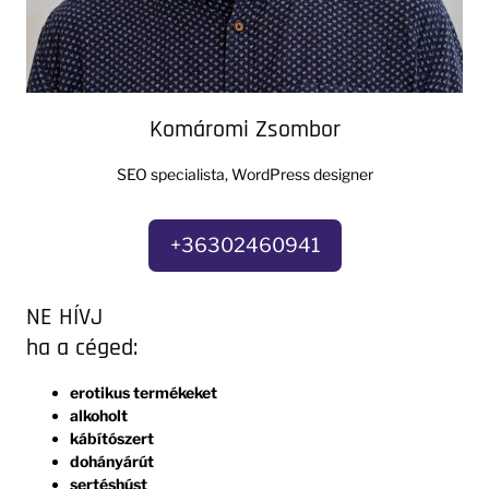
Komáromi Zsombor
SEO specialista, WordPress designer
+36302460941
NE HÍVJ
ha a céged:
erotikus termékeket
alkoholt
kábítószert
dohányárút
sertéshúst