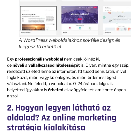
A WordPress weboldalakhoz sokféle design és
kiegészítő érhető el.
Egy
professzionális
weboldal
nem csak jól néz ki,
de
növeli
a
vállalkozásod
hitelességét
is. Olyan, mintha egy szép,
rendezett üzleted lenne az interneten. Itt tudod bemutatni, mivel
foglalkozol, miért vagy különleges, és miért érdemes téged
választani. Ne feledd, a weboldalad 0-24 órában dolgozik
helyetted, így akkor is
érheted
el az ügyfeleket, amikor te éppen
alszol.
2. Hogyan legyen látható az
oldalad? Az online marketing
stratégia kialakítása