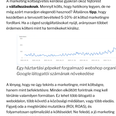
A marketing költségvetés kérdése gyakran okoz fejtörést
a
vállalkozásoknak
. Mennyit költs, hogy hatékony legyen, de ne
még azért maradjon elegendő hasznod? Általános
tipp
, hogy
kezdetben a tervezett bevételed 5-10%-át költsd marketingre
fordítani. Ha a céged szolgáltatásokat nyújt, arányosan többet
érdemes költeni mint ha termékeket kínálsz.
Egy háztartási gépeket forgalmazó webshop organ
Google látogatói számának növekedése
A lényeg, hogy ne úgy tekints a marketingre, mint költségre,
hanem mint befektetésre. Minden elköltött forintnak meg kell
térülnie valamilyen formában. Ez lehet több látogató a
weboldalon, több követő a közösségi médiában, vagy több eladás.
Figyelj oda a megtérülési mutatókra (ROI, ROAS), és
folyamatosan optimalizáld a költéseidet. Ne feledd, a jó marketing