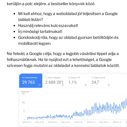
kerüljön a polc elejére, a bestseller könyvek közé.
Mi kell ahhoz, hogy a weboldalad jól teljesítsen a Google
találati listán?
Használj releváns kulcsszavakat!
Írj minőségi tartalmakat!
Gondoskodj róla, hogy az oldalad gyorsan betöltődjön és
mobilbarát legyen.
Ne feledd, a Google célja, hogy a legjobb vásárlási tippet adja a
felhasználóknak. Ha te nyújtod ezt a lehetőséget, a Google
szívesen fogja mutatni az oldaladat a keresési találatok között.