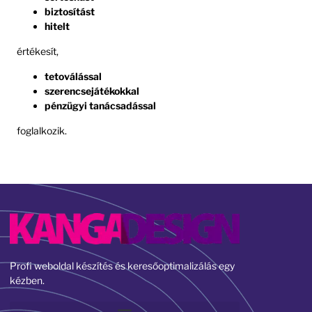
biztosítást
hitelt
értékesít,
tetoválással
szerencsejátékokkal
pénzügyi tanácsadással
foglalkozik.
Profi weboldal készítés és keresőoptimalizálás egy
kézben.