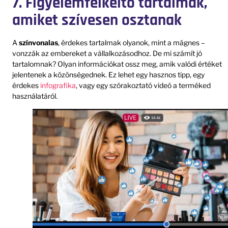
7. Figyelemfelkeltő tartalmak,
amiket szívesen osztanak
A
színvonalas
, érdekes tartalmak olyanok, mint a mágnes –
vonzzák az embereket a vállalkozásodhoz. De mi számít jó
tartalomnak? Olyan információkat ossz meg, amik valódi értéket
jelentenek a közönségednek. Ez lehet egy hasznos tipp, egy
érdekes
infografika
, vagy egy szórakoztató videó a terméked
használatáról.