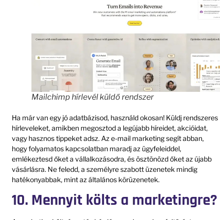
Mailchimp hírlevél küldő rendszer
Ha már van egy jó adatbázisod, használd okosan! Küldj rendszeres
hírleveleket, amikben megosztod a legújabb híreidet, akcióidat,
vagy hasznos tippeket adsz. Az e-mail marketing segít abban,
hogy folyamatos kapcsolatban maradj az ügyfeleiddel,
emlékeztesd őket a vállalkozásodra, és ösztönözd őket az újabb
vásárlásra. Ne feledd, a személyre szabott üzenetek mindig
hatékonyabbak, mint az általános körüzenetek.
10. Mennyit költs a marketingre?