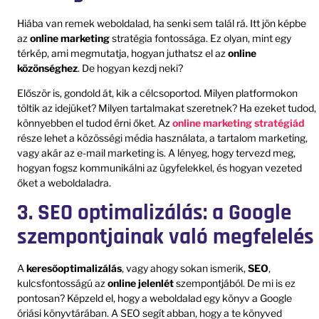
Hiába van remek weboldalad, ha senki sem talál rá. Itt jön képbe
az
online marketing
stratégia fontossága. Ez olyan, mint egy
térkép, ami megmutatja, hogyan juthatsz el az
online
közönséghez
. De hogyan kezdj neki?
Először is, gondold át, kik a célcsoportod. Milyen platformokon
töltik az idejüket? Milyen tartalmakat szeretnek? Ha ezeket tudod,
könnyebben el tudod érni őket. Az
online marketing stratégiád
része lehet a közösségi média használata, a tartalom marketing,
vagy akár az e-mail marketing is. A lényeg, hogy tervezd meg,
hogyan fogsz kommunikálni az ügyfelekkel, és hogyan vezeted
őket a weboldaladra.
3. SEO optimalizálás: a Google
szempontjainak való megfelelés
A
keresőoptimalizálás
, vagy ahogy sokan ismerik,
SEO
,
kulcsfontosságú az
online jelenlét
szempontjából. De mi is ez
pontosan? Képzeld el, hogy a weboldalad egy könyv a Google
óriási könyvtárában. A SEO segít abban, hogy a te könyved