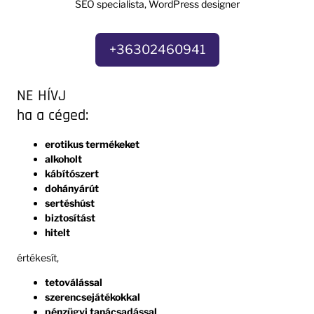
SEO specialista, WordPress designer
+36302460941
NE HÍVJ
ha a céged:
erotikus termékeket
alkoholt
kábítószert
dohányárút
sertéshúst
biztosítást
hitelt
értékesít,
tetoválással
szerencsejátékokkal
pénzügyi tanácsadással