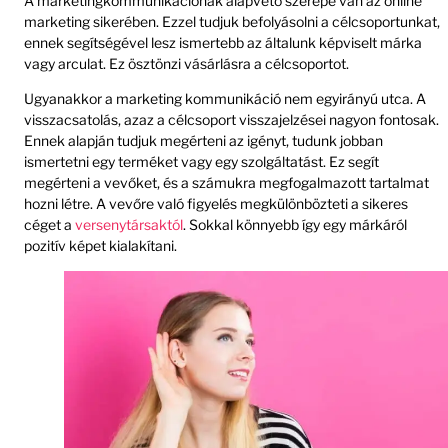
A marketingkommunikációnak alapvető szerepe van az online
marketing sikerében. Ezzel tudjuk befolyásolni a célcsoportunkat,
ennek segítségével lesz ismertebb az általunk képviselt márka
vagy arculat. Ez ösztönzi vásárlásra a célcsoportot.
Ugyanakkor a marketing kommunikáció nem egyirányú utca. A
visszacsatolás, azaz a célcsoport visszajelzései nagyon fontosak.
Ennek alapján tudjuk megérteni az igényt, tudunk jobban
ismertetni egy terméket vagy egy szolgáltatást. Ez segít
megérteni a vevőket, és a számukra megfogalmazott tartalmat
hozni létre. A vevőre való figyelés megkülönbözteti a sikeres
céget a
versenytársaktól
. Sokkal könnyebb így egy márkáról
pozitív képet kialakítani.