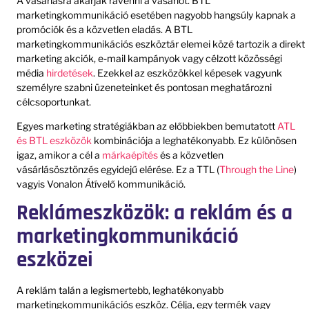
A vásárlásra akarják rávenni a vásárlót. BTL
marketingkommunikáció esetében nagyobb hangsúly kapnak a
promóciók és a közvetlen eladás. A BTL
marketingkommunikációs eszköztár elemei közé tartozik a direkt
marketing akciók, e-mail kampányok vagy célzott közösségi
média
hirdetések
. Ezekkel az eszközökkel képesek vagyunk
személyre szabni üzeneteinket és pontosan meghatározni
célcsoportunkat.
Egyes marketing stratégiákban az előbbiekben bemutatott
ATL
és BTL eszközök
kombinációja a leghatékonyabb. Ez különösen
igaz, amikor a cél a
márkaépítés
és a közvetlen
vásárlásösztönzés egyidejű elérése. Ez a TTL (
Through the Line
)
vagyis Vonalon Átívelő kommunikáció.
Reklámeszközök: a reklám és a
marketingkommunikáció
eszközei
A reklám talán a legismertebb, leghatékonyabb
marketingkommunikációs eszköz. Célja, egy termék vagy