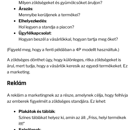
Milyen zöldségeket és gyümölcsöket áruljon?
Árazás
:
Mennyibe kerüljenek a termékei?
Elhelyezkedés
:
Hol legyen a standja a piacon?
Ügyfélkapcsolat
:
Hogyan beszél a vásárlókkal, hogyan tartja meg őket?
(Figyeld meg, hogy a fenti példában a 4P modellt használtuk.)
A zöldséges dönthet úgy, hogy különleges, ritka zöldségeket is
árul, mert tudja, hogy a vásárlók keresik az egyedi termékeket. Ez
a marketing.
Reklám
A reklám a marketingnek az a része, amelynek célja, hogy felhívja
az emberek figyelmét a zöldséges standjára. Ez lehet:
Plakátok és táblák
:
Színes táblákat helyez ki, amin az áll: „Friss, helyi termékek
itt!”
Szórólapok
: