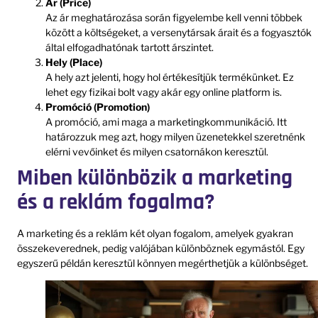
Ár (Price)
Az ár meghatározása során figyelembe kell venni többek
között a költségeket, a versenytársak árait és a fogyasztók
által elfogadhatónak tartott árszintet.
Hely (Place)
A hely azt jelenti, hogy hol értékesítjük termékünket. Ez
lehet egy fizikai bolt vagy akár egy online platform is.
Promóció (Promotion)
A promóció, ami maga a marketingkommunikáció. Itt
határozzuk meg azt, hogy milyen üzenetekkel szeretnénk
elérni vevőinket és milyen csatornákon keresztül.
Miben különbözik a marketing
és a reklám fogalma?
A marketing és a reklám két olyan fogalom, amelyek gyakran
összekeverednek, pedig valójában különböznek egymástól. Egy
egyszerű példán keresztül könnyen megérthetjük a különbséget.