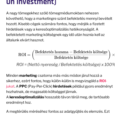
On Investment)
A nagy tömegekhez szóló tömegmédiumokban nehezen
követhető, hogy a marketingre szánt befektetés mennyi bevételt
hozott. Kisebb cégek számára fontos, hogy mérjék a fizetett
hirdetések vagy a keresőoptimalizálás hatékonyságát. A
befektetett marketing költségnek egy idő után hoznia kell az
általunk elvárt hasznot.
ROI = (Nettó nyereség / Befektetés költsége) x 100
Minden
marketing
csatorna más-más módon járul hozzá a
sikerhez, ezért fontos, hogy külön-külön is megvizsgáld a
ROI
-
jukat
. A
PPC
(Pay-Per-Click)
hirdetések
például gyors eredményt
hozhatnak, de magasabb költséggel járnak.
A
keresőoptimalizálás
hosszabb távon térül meg, de tartósabb
eredményt hoz.
A megtérülés méréséhez fontos az adatgyűjtés és elemzés. Ezt