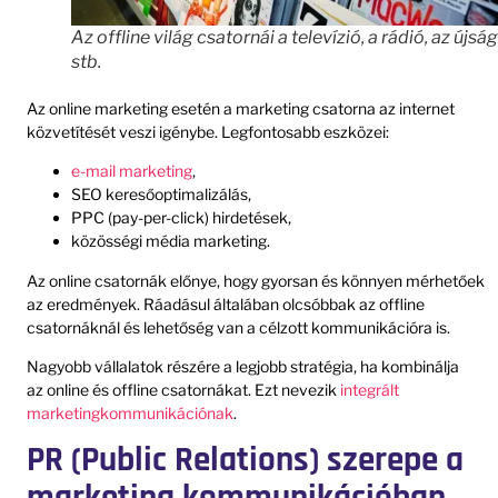
Az offline világ csatornái a televízió, a rádió, az újsá
stb.
Az online marketing esetén a marketing csatorna az internet
közvetítését veszi igénybe. Legfontosabb eszközei:
e-mail marketing
,
SEO keresőoptimalizálás,
PPC (pay-per-click) hirdetések,
közösségi média marketing.
Az online csatornák előnye, hogy gyorsan és könnyen mérhetőek
az eredmények. Ráadásul általában olcsóbbak az offline
csatornáknál és lehetőség van a célzott kommunikációra is.
Nagyobb vállalatok részére a legjobb stratégia, ha kombinálja
az online és offline csatornákat. Ezt nevezik
integrált
marketingkommunikációnak
.
PR (Public Relations) szerepe a
marketing kommunikációban