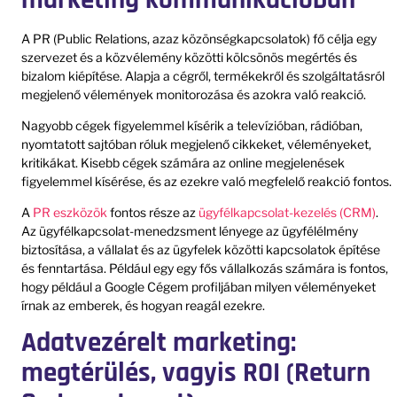
A PR (Public Relations, azaz közönségkapcsolatok) fő célja egy
szervezet és a közvélemény közötti kölcsönös megértés és
bizalom kiépítése. Alapja a cégről, termékekről és szolgáltatásról
megjelenő vélemények monitorozása és azokra való reakció.
Nagyobb cégek figyelemmel kísérik a televízióban, rádióban,
nyomtatott sajtóban róluk megjelenő cikkeket, véleményeket,
kritikákat. Kisebb cégek számára az online megjelenések
figyelemmel kísérése, és az ezekre való megfelelő reakció fontos.
A
PR eszközök
fontos része az
ügyfélkapcsolat-kezelés (CRM)
.
Az ügyfélkapcsolat-menedzsment lényege az ügyfélélmény
biztosítása, a vállalat és az ügyfelek közötti kapcsolatok építése
és fenntartása. Például egy egy fős vállalkozás számára is fontos,
hogy például a Google Cégem profiljában milyen véleményeket
írnak az emberek, és hogyan reagál ezekre.
Adatvezérelt marketing:
megtérülés, vagyis ROI (Return