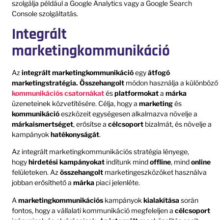
szolgálja például a Google Analytics vagy a Google Search
Console szolgáltatás.
Integrált
marketingkommunikáció
Az
integrált marketingkommunikáció
egy
átfogó
marketingstratégia.
Összehangolt
módon használja a különböző
kommunikációs csatornákat
és
platformokat
a
márka
üzeneteinek közvetítésére. Célja, hogy a
marketing
és
kommunikáció
eszközeit egységesen alkalmazva növelje a
márkaismertséget
, erősítse a
célcsoport
bizalmát, és növelje a
kampányok
hatékonyságát
.
Az integrált marketingkommunikációs stratégia lényege,
hogy
hirdetési kampányokat
indítunk mind
offline
, mind
online
felületeken. Az
összehangolt
marketingeszközöket használva
jobban erősíthető a
márka
piaci jelenléte.
A
marketingkommunikációs
kampányok
kialakítása
során
fontos, hogy a vállalati kommunikáció megfeleljen a
célcsoport