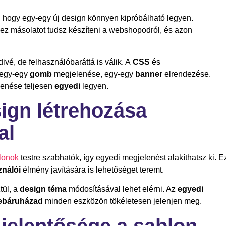
a, hogy egy-egy új design könnyen kipróbálható legyen.
ez másolatot tudsz készíteni a webshopodról, és azon
vé, de felhasználóbaráttá is válik. A
CSS
és
 egy-egy
gomb
megjelenése, egy-egy
banner
elrendezése.
enése teljesen
egyedi
legyen.
ign létrehozása
al
lonok
testre szabhatók, így egyedi megjelenést alakíthatsz ki. E
ználói
élmény javítására is lehetőséget teremt.
tül, a
design téma
módosításával lehet elérni. Az
egyedi
ebáruházad
minden eszközön tökéletesen jelenjen meg.
 jelentősége a sablon