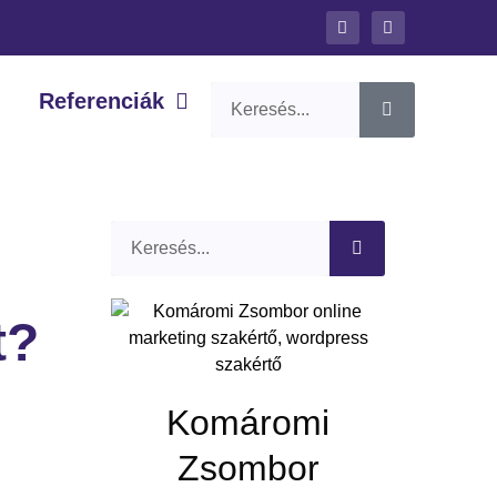
Referenciák
t?
Komáromi
Zsombor