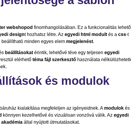
ter webshopod
finomhangolásában. Ez a funkcionalitás lehet
yedi design
t hozhatsz létre. Az
egyedi html modult
és a
css
-t
n beállítható minden egyes elem
megjelenést
.
 és
beállításokat
érintik, lehetővé téve egy teljesen
egyedi
resztül elérhető
téma fájl szerkesztő
használata nélkülözhetetl
ek.
llítások és modulok
ebáruház kialakítása megfeleljen az igényeidnek. A
modulok
és
d
könnyen kezelhetővé és vizuálisan vonzóvá válik. Az
egyedi
r akadémia
által nyújtott útmutatásokat.