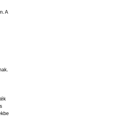
n. A
nak.
ték
s
ekbe