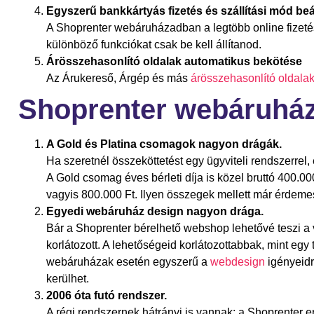
Egyszerű bankkártyás fizetés és szállítási mód beál
A Shoprenter webáruházadban a legtöbb online fizetés
különböző funkciókat csak be kell állítanod.
Árösszehasonlító oldalak automatikus bekötése
Az Árukereső, Árgép és más
árösszehasonlító oldala
Shoprenter webáruház 
A Gold és Platina csomagok nagyon drágák.
Ha szeretnél összeköttetést egy ügyviteli rendszerrel
A Gold csomag éves bérleti díja is közel bruttó 400.0
vagyis 800.000 Ft. Ilyen összegek mellett már érdem
Egyedi webáruház design nagyon drága.
Bár a Shoprenter bérelhető webshop lehetővé teszi a v
korlátozott. A lehetőségeid korlátozottabbak, mint egy
webáruházak esetén egyszerű a
webdesign
igényeid
kerülhet.
2006 óta futó rendszer.
A régi rendszernek hátrányi is vannak: a Shoprenter 