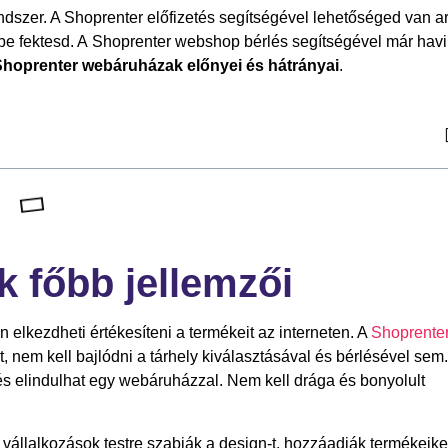
dszer. A Shoprenter előfizetés segítségével lehetőséged van ar
e fektesd. A Shoprenter webshop bérlés segítségével már havi
Shoprenter webáruházak előnyei és hátrányai
.
 főbb jellemzői
lkezdheti értékesíteni a termékeit az interneten. A
Shoprente
nem kell bajlódni a tárhely kiválasztásával és bérlésével sem.
s elindulhat egy webáruházzal. Nem kell drága és bonyolult
 vállalkozások testre szabják a design-t, hozzáadják termékeike