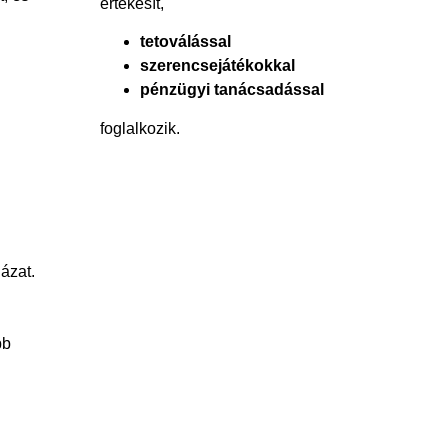
értékesít,
tetoválással
szerencsejátékokkal
pénzügyi tanácsadással
foglalkozik.
ázat.
bb