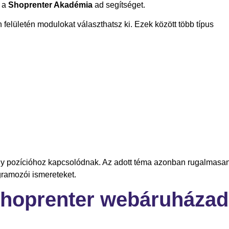
z a
Shoprenter Akadémia
ad segítséget.
elületén modulokat választhatsz ki. Ezek között több típus
gy pozícióhoz kapcsolódnak. Az adott téma azonban rugalmasa
gramozói ismereteket.
Shoprenter webáruházad