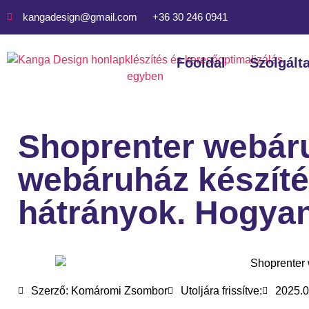
kangadesign@gmail.com
+36 30 246 0941
Főoldal
Szolgált
Shoprenter webár
webáruház készíté
hátrányok. Hogyan
Szerző:
Komáromi Zsombor
Utoljára frissítve:
2025.0