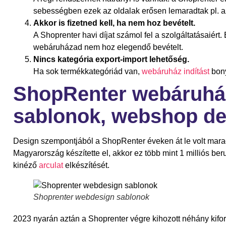
sebességben ezek az oldalak erősen lemaradtak pl. 
Akkor is fizetned kell, ha nem hoz bevételt.
A Shoprenter havi díjat számol fel a szolgáltatásaiért.
webáruházad nem hoz elegendő bevételt.
Nincs kategória export-import lehetőség.
Ha sok termékkategóriád van,
webáruház indítást
bony
ShopRenter webáruhá
sablonok, webshop d
Design szempontjából a ShopRenter éveken át le volt mara
Magyarország készítette el, akkor ez több mint 1 milliós be
kinéző
arculat
elkészítését.
Shoprenter webdesign sablonok
2023 nyarán aztán a Shoprenter végre kihozott néhány kifor