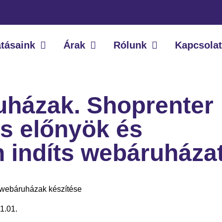
atásaink
Árak
Rólunk
Kapcsolat
uházak. Shoprenter
s előnyök és
 indíts webáruháza
1.01.