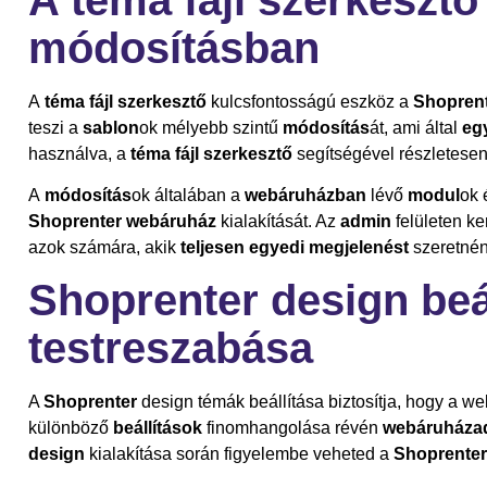
módosításban
A
téma fájl szerkesztő
kulcsfontosságú eszköz a
S
hopren
teszi a
sablon
ok mélyebb szintű
módosítás
át, ami által
eg
használva, a
téma fájl szerkesztő
segítségével részletese
A
módosítás
ok általában a
webáruházban
lévő
modul
ok
Shoprenter
webáruház
kialakítását. Az
admin
felületen ke
azok számára, akik
teljesen egyedi
megjelenést
szeretnén
Shoprenter design beá
testreszabása
A
Shoprenter
design témák beállítása biztosítja, hogy a w
különböző
beállítások
finomhangolása révén
webáruháza
design
kialakítása során figyelembe veheted a
S
hoprente