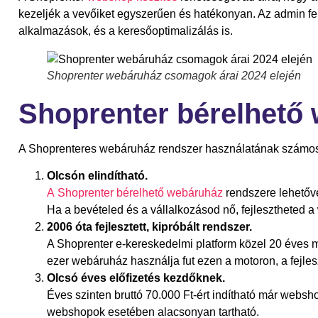
kezeljék a vevőiket egyszerűen és hatékonyan. Az admin fe
alkalmazások, és a keresőoptimalizálás is.
Shoprenter webáruház csomagok árai 2024 elején
Shoprenter bérelhető
A Shoprenteres webáruház rendszer használatának számos
Olcsón elindítható.
A Shoprenter bérelhető webáruház
rendszere lehetővé
Ha a bevételed és a vállalkozásod nő, fejlesztheted 
2006 óta fejlesztett, kipróbált rendszer.
A Shoprenter e-kereskedelmi platform közel 20 éves múl
ezer webáruház használja fut ezen a motoron, a fejles
Olcsó éves előfizetés kezdőknek.
Éves szinten bruttó 70.000 Ft-ért indítható már websh
webshopok esetében alacsonyan tartható.