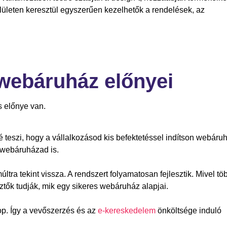
lületen keresztül egyszerűen kezelhetők a rendelések, az
 webáruház előnyei
 előnye van.
 teszi, hogy a vállalkozásod kis befektetéssel indítson webáruh
a webáruházad is.
tra tekint vissza. A rendszert folyamatosan fejlesztik. Mivel tö
ztők tudják, mik egy sikeres webáruház alapjai.
op. Így a vevőszerzés és az
e-kereskedelem
önköltsége induló