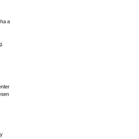
 ha a
g.
nter
yesen
gy