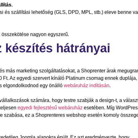
lítás.
i és szállítási lehetőség (GLS, DPD, MPL, stb.) eleve benne va
k
összekötése nagyon egyszerű.
készítés hátrányai
, és más marketing szolgáltatásokat, a Shoprenter árak megugra
00 Ft. Az egyedi szervert kínáló Platinum csomag ennek duplája,
es elgondolkodnod egy önálló
webáruház indításán
.
állalkozások számára, hogy testre szabják a design-t, a válasz
 teljesen
egyedi fejlesztésű webáruház
esetében. Míg WordPres
re szabása, ez a Shoprenteres webshop esetén komoly összeg
eredetileg Joomla alapokra épült. Ez azt eredményezte, hogy