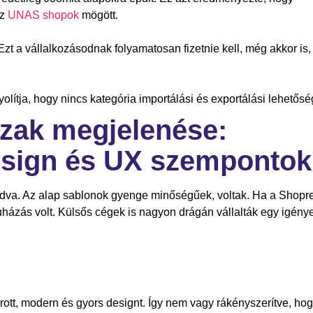
az
UNAS shopok
mögött.
 Ezt a vállalkozásodnak folyamatosan fizetnie kell, még akkor is,
olítja, hogy nincs kategória importálási és exportálási lehetősé
zak megjelenése:
esign és UX szempontok
dva. Az alap sablonok gyenge minőségűek, voltak. Ha a Shopre
ruházás volt. Külsős cégek is nagyon drágán vállalták egy igén
rott, modern és gyors designt. Így nem vagy rákényszerítve, ho