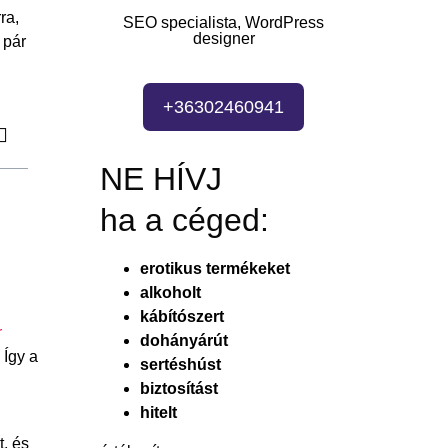
ra,
SEO specialista, WordPress
designer
 pár
+36302460941
NE HÍVJ
ha a céged:
erotikus termékeket
alkoholt
kábítószert
r
dohányárút
 Így a
sertéshúst
biztosítást
hitelt
t, és