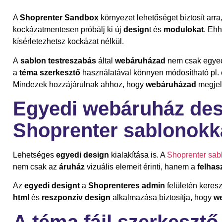
A
Shoprenter Sandbox
környezet lehetőséget biztosít arr
kockázatmentesen próbálj ki új
design
t és
modulokat
. Ehh
kísérletezhetsz kockázat nélkül.
A
sablon testreszabás
által
webáruházad
nem csak egyedi
a
téma szerkesztő
használatával könnyen módosítható pl.
Mindezek hozzájárulnak ahhoz, hogy
webáruházad
megjel
Egyedi webáruház des
Shoprenter sablonokk
Lehetséges
egyedi design
kialakítása is. A
Shoprenter sab
nem csak az
áruház
vizuális elemeit érinti, hanem a
felhas
Az
egyedi designt
a
Shoprenteres
admin
felületén keresz
html
és
reszponzív design
alkalmazása biztosítja, hogy
w
A téma fájl szerkesztő