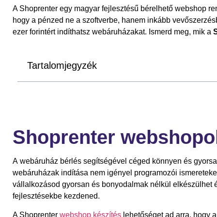
A Shoprenter egy magyar fejlesztésű bérelhető webshop ren
hogy a pénzed ne a szoftverbe, hanem inkább vevőszerzésb
ezer forintért indíthatsz webáruházakat. Ismerd meg, mik a
Tartalomjegyzék
Shoprenter webshopok
A webáruház bérlés segítségével céged könnyen és gyorsan e
webáruházak indítása nem igényel programozói ismereteket, 
vállalkozásod gyorsan és bonyodalmak nélkül elkészülhet é
fejlesztésekbe kezdened.
A Shoprenter
webshop készítés
lehetőséget ad arra, hogy a