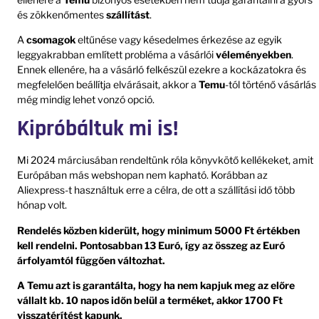
és zökkenőmentes
szállítást
.
A
csomagok
eltűnése vagy késedelmes érkezése az egyik
leggyakrabban említett probléma a vásárlói
véleményekben
.
Ennek ellenére, ha a vásárló felkészül ezekre a kockázatokra és
megfelelően beállítja elvárásait, akkor a
Temu
-tól történő vásárlás
még mindig lehet vonzó opció.
Kipróbáltuk mi is!
Mi 2024 márciusában rendeltünk róla könyvkötő kellékeket, amit
Európában más webshopan nem kapható. Korábban az
Aliexpress-t használtuk erre a célra, de ott a szállítási idő több
hónap volt.
Rendelés közben kiderült, hogy minimum 5000 Ft értékben
kell rendelni. Pontosabban 13 Euró, így az összeg az Euró
árfolyamtól függően változhat.
A Temu azt is garantálta, hogy ha nem kapjuk meg az előre
vállalt kb. 10 napos időn belül a terméket, akkor 1700 Ft
visszatérítést kapunk.