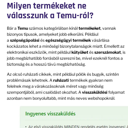
Milyen termékeket ne
válasszunk a Temu-ról?
Bár a
Temu
számos kategóriában kínál
termékeket
, vannak
bizonyos típusok, amelyeket jobb elkerülni. Például
a
szépségápolási
és
egészségügyi termékek
vásárlása
kockázatos lehet a minőségi bizonytalanságok miatt. Emellett az
elektronikai eszközök, mint például
kütyüket
és
szerszámokat
, is
jobb megbízhatóbb forrásból szerezni be, mivel ezeknél fontos a
biztonság és a hosszú távú megbízhatóság.
Az olcsó ruházati cikkek, mint például pólók és bugyik, szintén
problémásak lehetnek. A
ruházati
termékek gyakran nem
felelnek meg a várakozásoknak méret vagy minőség
szempontjából, ami csalódást okozhat. A
visszaküldési
folyamat
azonban nem bonyolultabb, mint más neves webshopoknál.