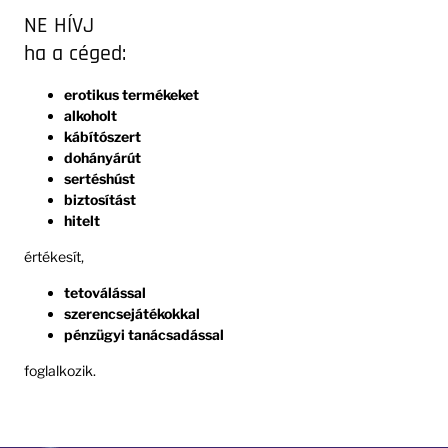
NE HÍVJ
ha a céged:
erotikus termékeket
alkoholt
kábítószert
dohányárút
sertéshúst
biztosítást
hitelt
értékesít,
tetoválással
szerencsejátékokkal
pénzügyi tanácsadással
foglalkozik.