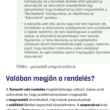
TEMU – garantált a legolcsóbb ár
Valóban megjön a rendelés?
A
Temuról való
rendelés
megbízhatósága változó. Sokan arról
számolnak be, hogy problémamentesen megkapták
a
megrendelt
termékeiket, míg mások panaszkodnak
a
szállítást
illetően tapasztalt késedelmekre. A
szuperolcsó
árak
ellenére a
Temu
bizonyos esetekben nem tudja garantálni a gyors