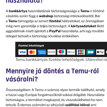
használata?
A
bankkártya
használatának biztonságossága a
Temu
-n történő
vásárlás során függ a
webshop
biztonsági intézkedéseitől. Bár
a
Temu
támogatja az ismert
fizetési
hálózatokat, ez önmagában
még nem garantálja a teljes biztonságot. A
kártyaadatokat
illető
aggodalmak miatt ajánlott a
PayPal
használata, ami egy további
réteget biztosít a biztonság növelése érdekében.
Temu bankkártyás fizetési lehetőségek. Utánvétel ni
Mennyire jó döntés a Temu-ról
vásárolni?
Összességében: A Temu-n számos olyan termék található, amely
a hazai vagy Európai forgalmazóknál sokkal drágább. Használata
biztonságos, a terméket megkapod, és visszaküldheted ha nem
tetszik. Érdemes számolni az elhúzódó
szállítási idővel
ami