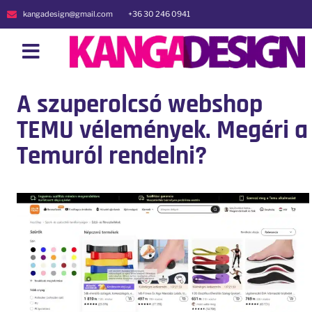
kangadesign@gmail.com
+36 30 246 0941
A szuperolcsó webshop
TEMU vélemények. Megéri a
Temuról rendelni?