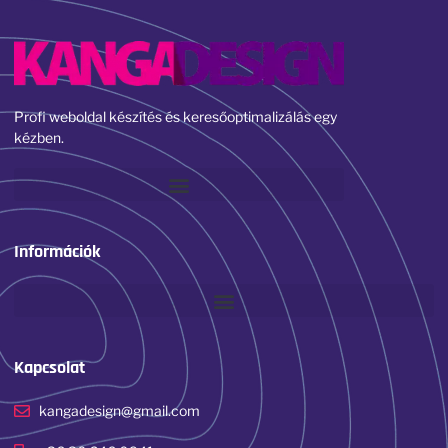
Profi weboldal készítés és keresőoptimalizálás egy
kézben.
Információk
Kapcsolat
kangadesign@gmail.com