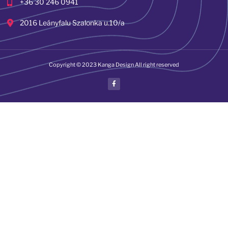
+36 30 246 0941
2016 Leányfalu Szalonka u.10/a
Copyright © 2023 Kanga Design All right reserved