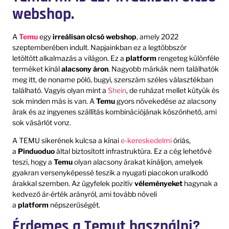
webshop.
A
Temu
egy
irreálisan olcsó
webshop
, amely 2022
szeptemberében indult. Napjainkban ez a legtöbbször
letöltött alkalmazás a világon. Ez a
platform
rengeteg különféle
terméket kínál
alacsony áron
. Nagyobb márkák nem találhatók
meg itt, de noname póló, bugyi, szerszám széles választékban
található. Vagyis olyan mint a
Shein
, de ruházat mellet kütyük és
sok minden más is van. A
Temu
gyors növekedése az alacsony
árak és az ingyenes szállítás kombinációjának köszönhető, ami
sok vásárlót vonz.
A TEMU sikerének kulcsa a kínai
e-kereskedelmi
óriás,
a
Pinduoduo
által biztosított infrastruktúra. Ez a cég lehetővé
teszi, hogy a
Temu
olyan alacsony árakat kínáljon, amelyek
gyakran versenyképessé teszik a nyugati piacokon uralkodó
árakkal szemben. Az ügyfelek pozitív
véleményeket
hagynak a
kedvező ár-érték arányról, ami tovább növeli
a
platform
népszerűségét.
Érdemes a Temut használni?