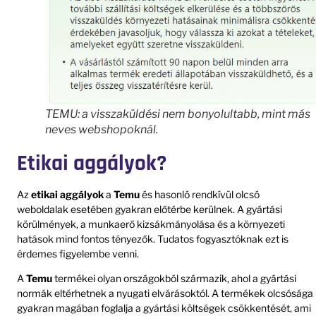
TEMU: a visszaküldési nem bonyolultabb, mint más
neves webshopoknál.
Etikai aggályok?
Az
etikai aggályok
a
Temu
és hasonló rendkívül olcsó
weboldalak esetében gyakran előtérbe kerülnek. A gyártási
körülmények, a munkaerő kizsákmányolása és a környezeti
hatások mind fontos tényezők. Tudatos fogyasztóknak ezt is
érdemes figyelembe venni.
A
Temu
termékei olyan országokból származik, ahol a gyártási
normák eltérhetnek a nyugati elvárásoktól. A termékek olcsósága
gyakran magában foglalja a gyártási költségek csökkentését, ami