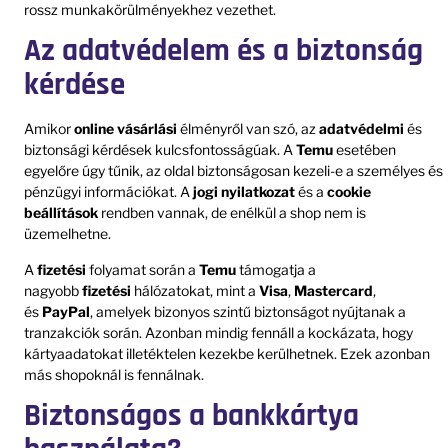
rossz munkakörülményekhez vezethet.
Az adatvédelem és a biztonság
kérdése
Amikor
online vásárlási
élményről van szó, az
adatvédelmi
és
biztonsági kérdések kulcsfontosságúak. A
Temu
esetében
egyelőre úgy tűnik, az oldal biztonságosan kezeli-e a személyes és
pénzügyi információkat. A
jogi nyilatkozat
és a
cookie
beállítások
rendben vannak, de enélkül a shop nem is
üzemelhetne.
A
fizetési
folyamat során a
Temu
támogatja a
nagyobb
fizetési
hálózatokat, mint a
Visa
,
Mastercard
,
és
PayPal
, amelyek bizonyos szintű biztonságot nyújtanak a
tranzakciók során. Azonban mindig fennáll a kockázata, hogy
kártyaadatokat illetéktelen kezekbe kerülhetnek. Ezek azonban
más shopoknál is fennálnak.
Biztonságos a bankkártya