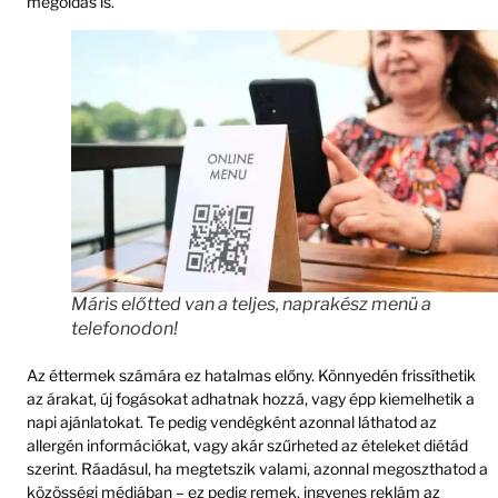
megoldás is.
Máris előtted van a teljes, naprakész menü a
telefonodon!
Az éttermek számára ez hatalmas előny. Könnyedén frissíthetik
az árakat, új fogásokat adhatnak hozzá, vagy épp kiemelhetik a
napi ajánlatokat. Te pedig vendégként azonnal láthatod az
allergén információkat, vagy akár szűrheted az ételeket diétád
szerint. Ráadásul, ha megtetszik valami, azonnal megoszthatod a
közösségi médiában – ez pedig remek, ingyenes reklám az