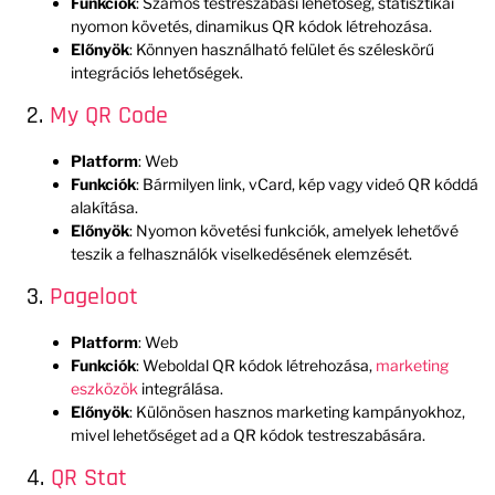
Funkciók
: Számos testreszabási lehetőség, statisztikai
nyomon követés, dinamikus QR kódok létrehozása.
Előnyök
: Könnyen használható felület és széleskörű
integrációs lehetőségek.
2.
My QR Code
Platform
: Web
Funkciók
: Bármilyen link, vCard, kép vagy videó QR kóddá
alakítása.
Előnyök
: Nyomon követési funkciók, amelyek lehetővé
teszik a felhasználók viselkedésének elemzését.
3.
Pageloot
Platform
: Web
Funkciók
: Weboldal QR kódok létrehozása,
marketing
eszközök
integrálása.
Előnyök
: Különösen hasznos marketing kampányokhoz,
mivel lehetőséget ad a QR kódok testreszabására.
4.
QR Stat