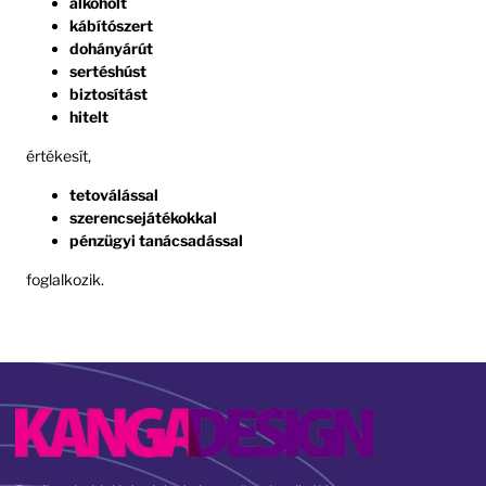
alkoholt
kábítószert
dohányárút
sertéshúst
biztosítást
hitelt
értékesít,
tetoválással
szerencsejátékokkal
pénzügyi tanácsadással
foglalkozik.