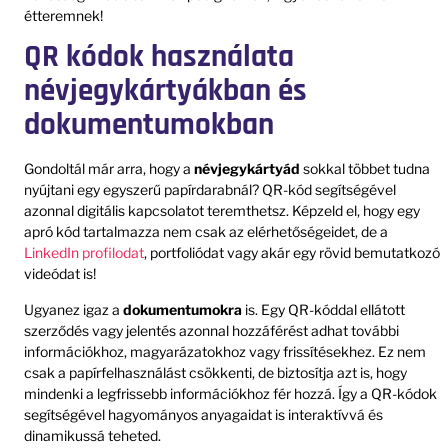
étteremnek!
QR kódok használata
névjegykártyákban és
dokumentumokban
Gondoltál már arra, hogy a
névjegykártyád
sokkal többet tudna
nyújtani egy egyszerű papírdarabnál? QR-kód segítségével
azonnal digitális kapcsolatot teremthetsz. Képzeld el, hogy egy
apró kód tartalmazza nem csak az elérhetőségeidet, de a
LinkedIn profilodat
, portfoliódat vagy akár egy rövid bemutatkozó
videódat is!
Ugyanez igaz a
dokumentumokra
is. Egy QR-kóddal ellátott
szerződés vagy jelentés azonnal hozzáférést adhat további
információkhoz, magyarázatokhoz vagy frissítésekhez. Ez nem
csak a papírfelhasználást csökkenti, de biztosítja azt is, hogy
mindenki a legfrissebb információkhoz fér hozzá. Így a QR-kódok
segítségével hagyományos anyagaidat is interaktívvá és
dinamikussá teheted.