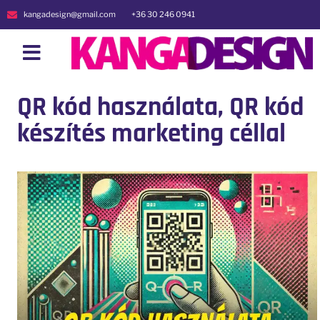
kangadesign@gmail.com
+36 30 246 0941
QR kód használata, QR kód
készítés marketing céllal