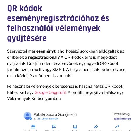
QR kódok
eseményregisztrációhoz és
felhasználói vélemények
gyűjtésére
Szerveztél már
eseményt
, ahol hosszú sorokban álldogáltak az
emberek a
regisztrációnál
? A QR-kódok erre is megoldást
nyújtanak! Küldj minden résztvevőnek egy egyedi QR-kódot
tartalmazó e-mailt vagy SMS-t. A helyszínen csak be kell olvasni
ezt a kódot, és már bent is vannak!
Felhasználói vélemények kéréséhez is használhatsz QR kódot.
Ehhez kell egy
Google Cégprofil
. A profilt megnyitva találsz egy
Vélemények Kérése gombot: