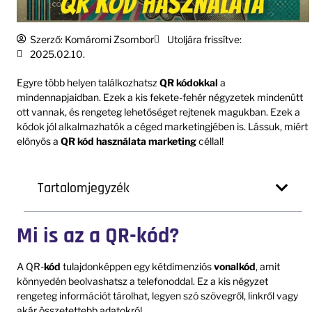
Szerző:
Komáromi Zsombor
Utoljára frissítve:
2025.02.10.
Egyre több helyen találkozhatsz
QR kódokkal
a
mindennapjaidban. Ezek a kis fekete-fehér négyzetek mindenütt
ott vannak, és rengeteg lehetőséget rejtenek magukban. Ezek a
kódok jól alkalmazhatók a céged marketingjében is. Lássuk, miért
előnyös a
QR kód használata marketing
céllal!
Tartalomjegyzék
Mi is az a QR-kód?
A QR-
kód
tulajdonképpen egy kétdimenziós
vonalkód
, amit
könnyedén beolvashatsz a telefonoddal. Ez a kis négyzet
rengeteg információt tárolhat, legyen szó szövegről, linkről vagy
akár összetettebb adatokról.