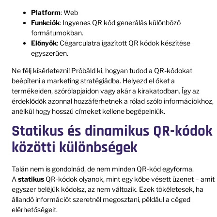
Platform
: Web
Funkciók
: Ingyenes QR kód generálás különböző
formátumokban.
Előnyök
: Cégarculatra igazított QR kódok készítése
egyszerűen.
Ne félj kísérletezni! Próbáld ki, hogyan tudod a QR-kódokat
beépíteni a marketing stratégiádba. Helyezd el őket a
termékeiden, szórólapjaidon vagy akár a kirakatodban. Így az
érdeklődők azonnal hozzáférhetnek a rólad szóló információkhoz,
anélkül hogy hosszú címeket kellene begépelniük.
Statikus és dinamikus QR-kódok
közötti különbségek
Talán nem is gondolnád, de nem minden QR-kód egyforma.
A
statikus
QR-kódok olyanok, mint egy kőbe vésett üzenet – amit
egyszer beléjük kódolsz, az nem változik. Ezek tökéletesek, ha
állandó információt szeretnél megosztani, például a céged
elérhetőségeit.