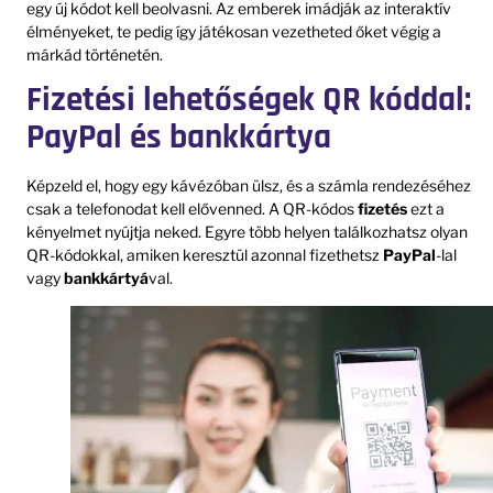
egy új kódot kell beolvasni. Az emberek imádják az interaktív
élményeket, te pedig így játékosan vezetheted őket végig a
márkád történetén.
Fizetési lehetőségek QR kóddal:
PayPal és bankkártya
Képzeld el, hogy egy kávézóban ülsz, és a számla rendezéséhez
csak a telefonodat kell elővenned. A QR-kódos
fizetés
ezt a
kényelmet nyújtja neked. Egyre több helyen találkozhatsz olyan
QR-kódokkal, amiken keresztül azonnal fizethetsz
PayPal
-lal
vagy
bankkártyá
val.