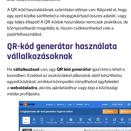
A QR-kód használatának számtalan előnye van. Képzeld el, hogy
egy apró kódba sűrítheted a névjegykártyád összes adatát, vagy
egy teljes étlapot! A QR-kódok használata nemcsak praktikus, de
környezetbarát megoldás is, hiszen csökkentheted vele a
papírfelhasználást.
QR-kód generátor használata
vállalkozásoknak
Ha
vállalkozásod
van, egy
QR kód generátor
igazi kincs lehet a
kezedben. Ezekkel az eszközökkel pillanatok alatt készíthetsz
egyedi kódokat, amikkel könnyedén irányíthatod ügyfeleidet
a
weboldaladra
, akciós ajánlataidhoz vagy épp a közösségi
média profiljaidra.