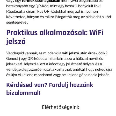
vagy egy
termék csomagolásán
mennyivel elegánsabb és
hatékonyabb egy QR-kód, mint egy hosszú, bonyolult link!
Ráadásul, a dinamikus QR-kódokkal még azt is nyomon
követheted, hányan és mikor látogatták meg az oldaladat a kód
segítségével.
Praktikus alkalmazások: WiFi
jelszó
Vendégeid vannak, és mindenki a
wifi jelszó
után érdeklődik?
Generálj egy QR-kódot, ami tartalmazza a hálózat nevét és
jelszavát! Helyezd el ezt a kódot egy jól látható helyen, és a
vendégeid egyszerűen csatlakozhatnak anélkül, hogy neked újra
és újra el kellene mondanod vagy be kellene gépelned a jelszót.
Kérdésed van? Fordulj hozzánk
bizalommal!
Elérhetőségeink