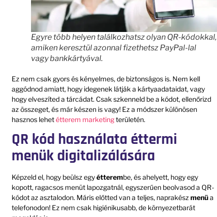
Egyre több helyen találkozhatsz olyan QR-kódokkal,
amiken keresztül azonnal fizethetsz PayPal-lal
vagy bankkártyával.
Ez nem csak gyors és kényelmes, de biztonságos is. Nem kell
aggódnod amiatt, hogy idegenek látják a kártyaadataidat, vagy
hogy elveszíted a tárcádat. Csak szkenneld be a kódot, ellenőrizd
az összeget, és már készen is vagy! Ez a módszer különösen
hasznos lehet
étterem marketing
területén.
QR kód használata éttermi
menük digitalizálására
Képzeld el, hogy beülsz egy
étterem
be, és ahelyett, hogy egy
kopott, ragacsos menüt lapozgatnál, egyszerűen beolvasod a QR-
kódot az asztalodon. Máris előtted van a teljes, naprakész
menü
a
telefonodon! Ez nem csak higiénikusabb, de környezetbarát