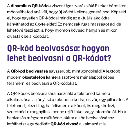
A
dinamikus QR-kódok
viszont igazi varázslók! Ezeket bármikor
módosíthatod anélkül, hogy új kódot kellene generálnod. Képzeld
el, hogy egyetlen QR-kóddal mindig az aktuális akciódra
irányíthatod az ügyfeleidet! Ez nemcsak rugalmasságot ad, de
lehetővé teszi azt is, hogy nyomon kövesd, hányan és mikor
olvasták be a kódodat.
QR-kód beolvasása: hogyan
lehet beolvasni a QR-kódot?
A
QR-kód beolvasása
egyszerűbb, mint gondolnád! A legtöbb
modern
okostelefon kamera
szoftvere már alapból képes
felismerni és beolvasni a QR-kódokat.
A QR-kódok beolvasására használd a telefonod kamera
alkalmazását. , irányítsd a telefont a kódra, és várj egy pillanatot. A
telefonod jelezni fog, ha felismerte a kódot, és megkérdezi,
szeretnéd-e megnyitni a benne rejlő linket vagy információt. Ha a
beolvasás mégsem működne, akkor a kód beolvasásához
letölthetsz egy dedikált
QR-kód olvasó
alkalmazást is.