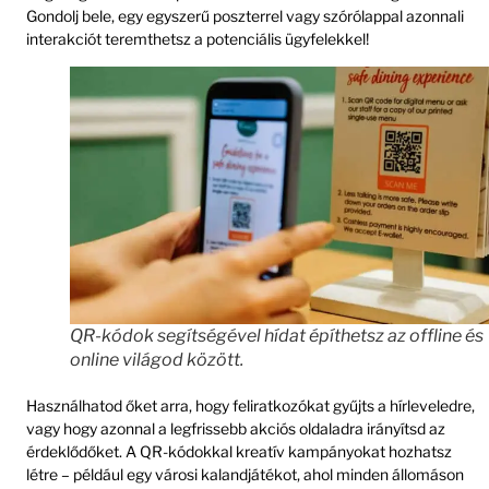
Gondolj bele, egy egyszerű poszterrel vagy szórólappal azonnali
interakciót teremthetsz a potenciális ügyfelekkel!
QR-kódok segítségével hídat építhetsz az offline és
online világod között.
Használhatod őket arra, hogy feliratkozókat gyűjts a hírleveledre,
vagy hogy azonnal a legfrissebb akciós oldaladra irányítsd az
érdeklődőket. A QR-kódokkal kreatív kampányokat hozhatsz
létre – például egy városi kalandjátékot, ahol minden állomáson