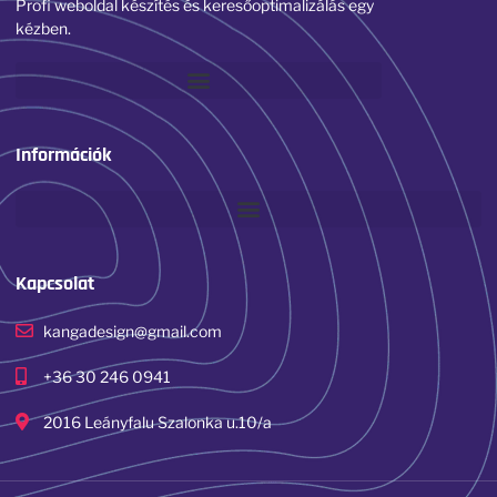
Profi weboldal készítés és keresőoptimalizálás egy
kézben.
Információk
Kapcsolat
kangadesign@gmail.com
+36 30 246 0941
2016 Leányfalu Szalonka u.10/a