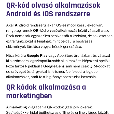
QR-kód olvasó alkalmazások
Android és iOS rendszerre
Akár
Android
rendszerű, akár iOS-es mobil készüléked van,
rengeteg remek
QR-kód olvasó alkalmazás
közül választhatsz.
Ezek nemcsak egyszerűen beolvassák a kódokat, de sok esetben
extra funkciókat is kínálnak, mint például a beolvasási
előzmények tárolása vagy a kódok generálása.
Nézz körül a
Google Play
vagy App Store áruházban, és válaszd
ki a számodra legszimpatikusabb alkalmazást. Népszerű opciók
közé tartozik például a
Google Lens
, ami nem csak QR-kódokat,
de szöveget és tárgyakat is felismer. Ne feledd, a legjobb
alkalmazás az, amit te a legkönnyebben tudsz használni!
QR kódok alkalmazása a
marketingben
A
marketing
világában a QR-kódok igazi jolly jokerek.
Segítségükkel hídat építhetsz az offline és online világod között.