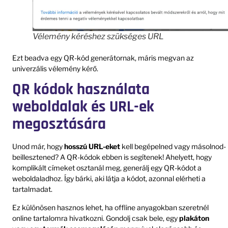
Vélemény kéréshez szükséges URL
Ezt beadva egy QR-kód generátornak, máris megvan az
univerzális vélemény kérő.
QR kódok használata
weboldalak és URL-ek
megosztására
Unod már, hogy
hosszú URL-eket
kell begépelned vagy másolnod-
beillesztened? A QR-kódok ebben is segítenek! Ahelyett, hogy
komplikált címeket osztanál meg, generálj egy QR-kódot a
weboldaladhoz. Így bárki, aki látja a kódot, azonnal elérheti a
tartalmadat.
Ez különösen hasznos lehet, ha offline anyagokban szeretnél
online tartalomra hivatkozni. Gondolj csak bele, egy
plakáton