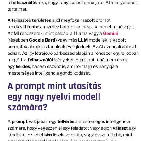
a
felhasználót
arra, hogy irányítsa és formálja az AI által generált
tartalmat.
A fejlesztés
területén
a jól megfogalmazott prompt
rendkívül
fontos
, mivel ez határozza meg a kimenet minőségét.
Az MI rendszerek, mint például a LLama vagy a
Gemini
(régebben
Google Bard)
vagy más
LLM
modellek, a kapott
promptok alapján is tanulnak és fejlődnek. Az AI azonnali választ
adnak. Az így létrejövő párbeszéd alapján a rendszer egyre jobban
megérti a
felhasználói
igényeket. A prompt tehát nem csak
egy
kérdés
, hanem eszköz is, ami formálja és irányítja a
mesterséges intelligencia gondolkodását.
A prompt mint utasítás
egy nagy nyelvi modell
számára?
A
prompt
valójában egy
felkérés
a mesterséges intelligencia
számára, hogy végezzen el egy feladatot vagy adjon
választ
egy
kérdésre. Ez lehet
kérdések
sorozata, vagy összetettebb, mint