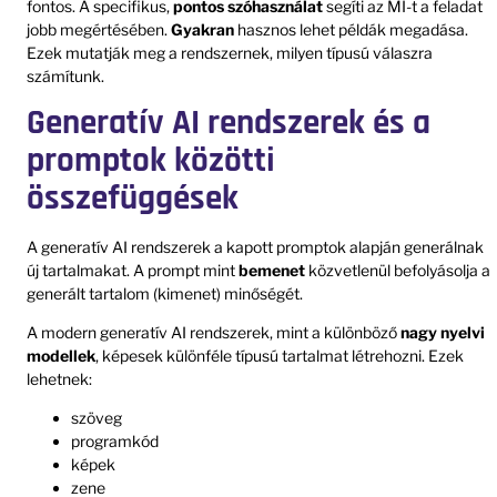
fontos. A specifikus,
pontos szóhasználat
segíti az MI-t a feladat
jobb megértésében.
Gyakran
hasznos lehet példák megadása.
Ezek mutatják meg a rendszernek, milyen típusú válaszra
számítunk.
Generatív AI rendszerek és a
promptok közötti
összefüggések
A generatív AI rendszerek a kapott promptok alapján generálnak
új tartalmakat. A prompt mint
bemenet
közvetlenül befolyásolja a
generált tartalom (kimenet) minőségét.
A modern generatív AI rendszerek, mint a különböző
nagy nyelvi
modellek
, képesek különféle típusú tartalmat létrehozni. Ezek
lehetnek:
szöveg
programkód
képek
zene