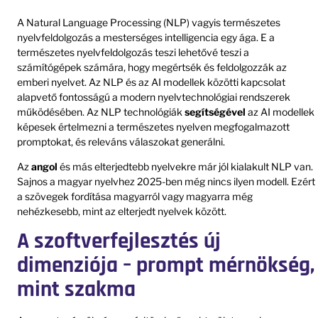
A Natural Language Processing (NLP) vagyis természetes
nyelvfeldolgozás a mesterséges intelligencia egy ága. E a
természetes nyelvfeldolgozás teszi lehetővé teszi a
számítógépek számára, hogy megértsék és feldolgozzák az
emberi nyelvet. Az NLP és az AI modellek közötti kapcsolat
alapvető fontosságú a modern nyelvtechnológiai rendszerek
működésében. Az NLP technológiák
segítségével
az AI modellek
képesek értelmezni a természetes nyelven megfogalmazott
promptokat, és releváns válaszokat generálni.
Az
angol
és más elterjedtebb nyelvekre már jól kialakult NLP van.
Sajnos a magyar nyelvhez 2025-ben még nincs ilyen modell. Ezért
a szövegek fordítása magyarról vagy magyarra még
nehézkesebb, mint az elterjedt nyelvek között.
A szoftverfejlesztés új
dimenziója – prompt mérnökség,
mint szakma