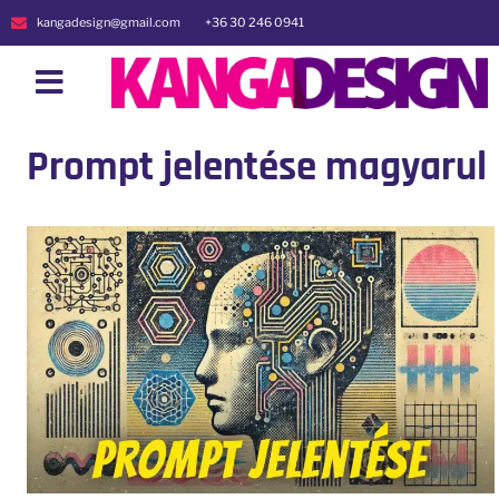
kangadesign@gmail.com
+36 30 246 0941
Prompt jelentése magyarul