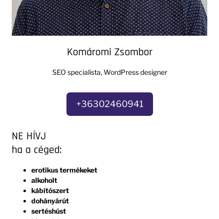
Komáromi Zsombor
SEO specialista, WordPress designer
+36302460941
NE HÍVJ
ha a céged:
erotikus termékeket
alkoholt
kábítószert
dohányárút
sertéshúst