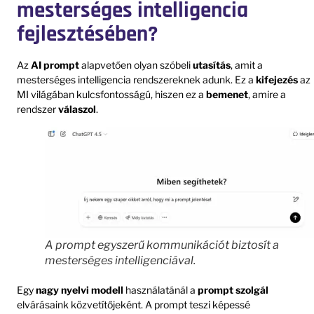
mesterséges intelligencia
fejlesztésében?
Az
AI prompt
alapvetően olyan szóbeli
utasítás
, amit a
mesterséges intelligencia rendszereknek adunk. Ez a
kifejezés
az
MI világában kulcsfontosságú, hiszen ez a
bemenet
, amire a
rendszer
válaszol
.
A prompt egyszerű kommunikációt biztosít a
mesterséges intelligenciával.
Egy
nagy nyelvi modell
használatánál a
prompt
szolgál
elvárásaink közvetítőjeként. A prompt teszi képessé