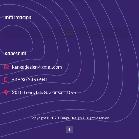
Információk
Kapcsolat
kangadesign@gmail.com
+36 30 246 0941
2016 Leányfalu Szalonka u.10/a
Copyright © 2023 Kanga Design All right reserved