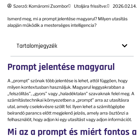
Szerző:
Komáromi Zsombor
Utoljára frissítve:
2026.02.14.
Ismerd meg, mi a prompt jelentése magyarul? Milyen utasítás
alapján működik a mesterséges intelligencia?
Tartalomjegyzék
Prompt jelentése magyarul
A „prompt” szónak több jelentése is lehet, attól függően, hogy
milyen kontextusban használjuk. Magyarul leggyakrabban a
„felszólítás”, „gyors” vagy „haladéktalan” szavaknak felel meg. A
számítástechnikai környezetben a „prompt” arra az utasításra
utal, amely cselekvésre szólít fel. Ilyen lehet a számítógépbe
beírandó parancs előtt megjelenő jelzés, amely arra ösztönzi a
felhasználót, hogy adjon ki egy utasítást vagy adjon információt.
Mi az a prompt és miért fontos a