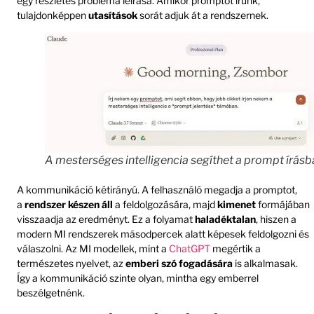
egy részletes probléma leírása. Amikor promptot írunk,
tulajdonképpen
utasítások
sorát adjuk át a rendszernek.
A mesterséges intelligencia segíthet a prompt írásba
A kommunikáció kétirányú. A felhasználó megadja a promptot,
a
rendszer készen áll
a feldolgozására, majd
kimenet
formájában
visszaadja az eredményt. Ez a folyamat
haladéktalan
, hiszen a
modern MI rendszerek másodpercek alatt képesek feldolgozni és
válaszolni. Az MI modellek, mint a
ChatGPT
megértik a
természetes nyelvet, az
emberi szó fogadására
is alkalmasak.
Így a kommunikáció szinte olyan, mintha egy emberrel
beszélgetnénk.