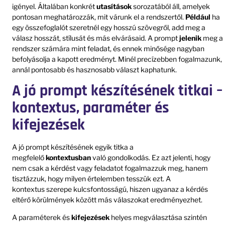
igényel. Általában konkrét
utasítások
sorozatából áll, amelyek
pontosan meghatározzák, mit várunk el a rendszertől.
Például
ha
egy összefoglalót szeretnél egy hosszú szövegről, add meg a
válasz hosszát, stílusát és más elvárásaid. A prompt
jelenik
meg a
rendszer számára mint feladat, és ennek minősége nagyban
befolyásolja a kapott eredményt. Minél precízebben fogalmazunk,
annál pontosabb és hasznosabb választ kaphatunk.
A jó prompt készítésének titkai –
kontextus, paraméter és
kifejezések
A jó prompt készítésének egyik titka a
megfelelő
kontextusban
való gondolkodás. Ez azt jelenti, hogy
nem csak a kérdést vagy feladatot fogalmazzuk meg, hanem
tisztázzuk, hogy milyen értelemben tesszük ezt. A
kontextus szerepe kulcsfontosságú, hiszen ugyanaz a kérdés
eltérő körülmények között más válaszokat eredményezhet.
A paraméterek és
kifejezések
helyes megválasztása szintén