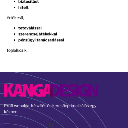
biztosítást
hitelt
értékesít,
tetoválással
szerencsejátékokkal
pénzügyi tanácsadással
foglalkozik.
Profi weboldal készítés és keresőoptimalizálás egy
kézben.