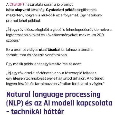
A
ChatGPT
használata során a jó prompt
írása
alapvető
készség.
Gyakorlati példák
segíthetnek
megérteni, hogyan is működik ez a folyamat. Egy hatékony
prompt lehet például:
„Írj egy rövid összefoglalót a globális felmelegedésről, kiemelve a
legfontosabb okokat és következményeket, maximum 200
szóban.”
Ez a prompt világos
utasítások
at tartalmaz a témára,
formátumra és hosszra vonatkozóan.
Egy másik példa lehet egy kreatív írási feladat:
„Írj egy rövid sci-fi történetet, ahol a főszereplő felfedez
egy
idegen
technológiát egy elhagyatott űrhajón. A történet
legyen feszült, és tartalmazzon váratlan fordulatot a végén.”
Natural language processing
(NLP) és az AI modell kapcsolata
– technikAI háttér