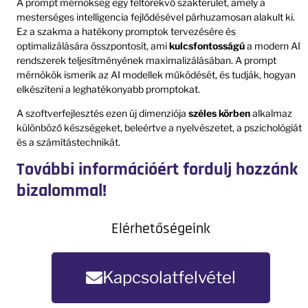
A prompt mérnökség egy feltörekvő szakterület, amely a
mesterséges intelligencia fejlődésével párhuzamosan alakult ki.
Ez a szakma a hatékony promptok tervezésére és
optimalizálására összpontosít, ami
kulcsfontosságú
a modern AI
rendszerek teljesítményének maximalizálásában. A prompt
mérnökök ismerik az AI modellek működését, és tudják, hogyan
elkészíteni a leghatékonyabb promptokat.
A szoftverfejlesztés ezen új dimenziója
széles körben
alkalmaz
különböző készségeket, beleértve a nyelvészetet, a pszichológiát
és a számítástechnikát.
További információért fordulj hozzánk
bizalommal!
Elérhetőségeink
Kapcsolatfelvétel