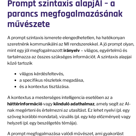
Prompt szintaxis alapjAI – a
parancs megfogalmazásának
művészete
A prompt szintaxis ismerete elengedhetetlen, ha hatékonyan
szeretnénk kommunikálni az MI rendszerekkel. A jó prompt olyan,
mint egy jól megfogalmazott
irányelv
– világos, egyértelmű és
tartalmazza az összes szükséges információt. A szintaxis alapjai
közé tartozik
világos kérdésfeltevés,
a specifikus részletek megadása,
és a kontextus tisztázása.
A kontextus a mesterséges intelligencia esetében az a
háttérinformáció
vagy
kiinduló adathalmaz
, amely segít az AI-
nak megérteni és értelmezni az utasítást. Ez lehet nyelvi (pl. egy
szöveg korábbi mondatai), vizuális (pl. egy kép előzményei) vagy
helyzeti (pl. egy beszélgetés témája).
A prompt megfogalmazása valódi művészet, ami gyakorlást