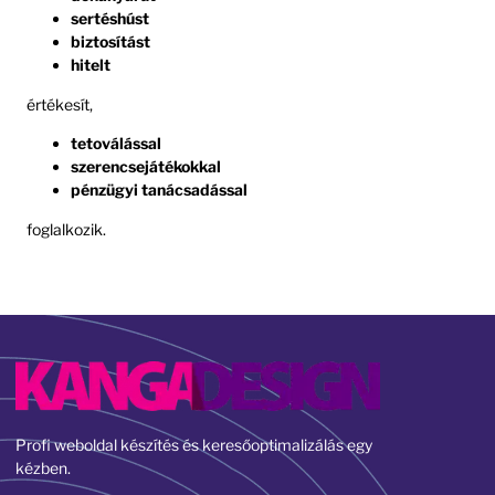
sertéshúst
biztosítást
hitelt
értékesít,
tetoválással
szerencsejátékokkal
pénzügyi tanácsadással
foglalkozik.
Profi weboldal készítés és keresőoptimalizálás egy
kézben.