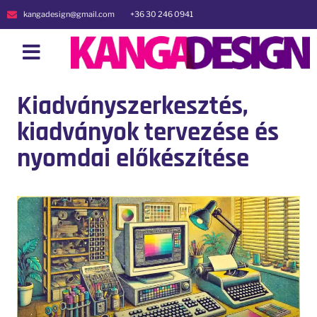
kangadesign@gmail.com
+36 30 246 0941
Kiadványszerkesztés,
kiadványok tervezése és
nyomdai előkészítése