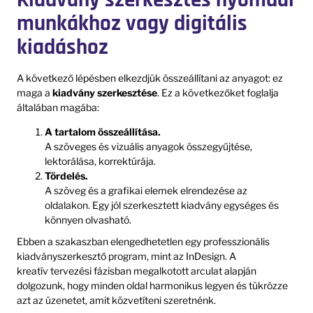
munkákhoz vagy digitális
kiadáshoz
A következő lépésben elkezdjük összeállítani az anyagot: ez
maga a
kiadvány szerkesztése
. Ez a következőket foglalja
általában magába:
A tartalom összeállítása.
A szöveges és vizuális anyagok összegyűjtése,
lektorálása, korrektúrája.
Tördelés.
A szöveg és a grafikai elemek elrendezése az
oldalakon. Egy jól szerkesztett kiadvány egységes és
könnyen olvasható.
Ebben a szakaszban elengedhetetlen egy professzionális
kiadványszerkesztő program, mint az InDesign. A
kreatív tervezési fázisban megalkotott arculat alapján
dolgozunk, hogy minden oldal harmonikus legyen és tükrözze
azt az üzenetet, amit közvetíteni szeretnénk.