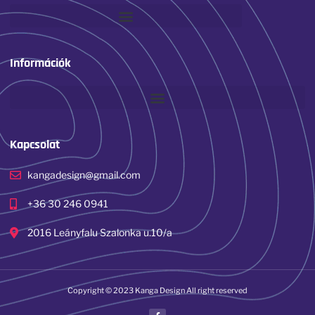
Információk
Kapcsolat
kangadesign@gmail.com
+36 30 246 0941
2016 Leányfalu Szalonka u.10/a
Copyright © 2023 Kanga Design All right reserved