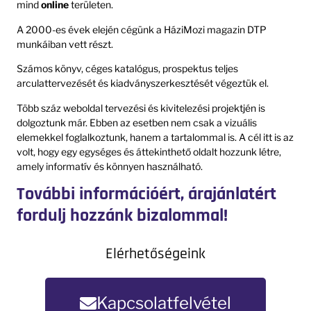
mind
online
területen.
A 2000-es évek elején cégünk a HáziMozi magazin DTP
munkáiban vett részt.
Számos könyv, céges katalógus, prospektus teljes
arculattervezését és kiadványszerkesztését végeztük el.
Több száz weboldal tervezési és kivitelezési projektjén is
dolgoztunk már. Ebben az esetben nem csak a vizuális
elemekkel foglalkoztunk, hanem a tartalommal is. A cél itt is az
volt, hogy egy egységes és áttekinthető oldalt hozzunk létre,
amely informatív és könnyen használható.
További információért, árajánlatért
fordulj hozzánk bizalommal!
Elérhetőségeink
Kapcsolatfelvétel