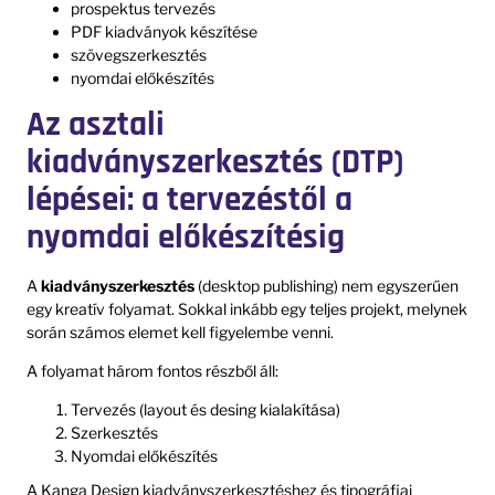
prospektus tervezés
PDF kiadványok készítése
szövegszerkesztés
nyomdai előkészítés
Az asztali
kiadványszerkesztés (DTP)
lépései: a tervezéstől a
nyomdai előkészítésig
A
kiadványszerkesztés
(desktop publishing) nem egyszerűen
egy kreatív folyamat. Sokkal inkább egy teljes projekt, melynek
során számos elemet kell figyelembe venni.
A folyamat három fontos részből áll:
Tervezés (layout és desing kialakítása)
Szerkesztés
Nyomdai előkészítés
A Kanga Design kiadványszerkesztéshez és tipográfiai