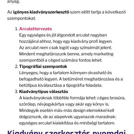
anyag.
Az
igényes kiadványszerkesztő
szem előtt tartja a következő
szempontokat.
Arculattervezés
Egy egységes és jól átgondolt arculat nagyban
hozzájárul ahhoz, hogy egy kiadvány profi legyen.
Az arculat nem csak logót vagy színsémát jelent.
Mindent meghatározunk benne, amely marketing
szempontból a céged számára fontos lehet.
Tipográfiai szempontok
Lényeges, hogy a tartalom könnyen olvasható és
befogadható legyen. A betűméret meghatározása és a
betűtípus kiválasztása a tipográfia feladata.
Kiadványtípus választás
A kiadványoknak többféle formája lehet: céges brosúra,
szórólap, névjegykártya vagy akár egy könyv is.
Mindegyik esetén más-más design elemekkel kell
dolgoznunk, de az alapelvek ugyanazok maradnak:
egységes arculat kialakítása és minőségi tartalom.
Kiadvány szerkesztés nyomdai