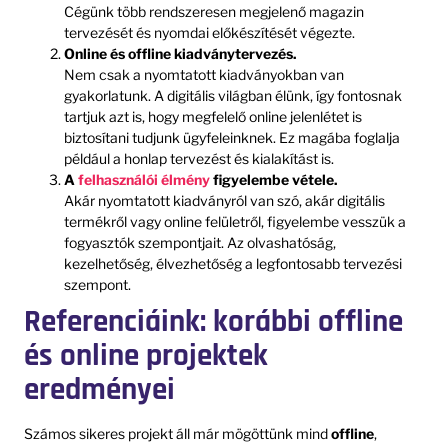
Cégünk több rendszeresen megjelenő magazin
tervezését és nyomdai előkészítését végezte.
Online és offline kiadványtervezés.
Nem csak a nyomtatott kiadványokban van
gyakorlatunk. A digitális világban élünk, így fontosnak
tartjuk azt is, hogy megfelelő online jelenlétet is
biztosítani tudjunk ügyfeleinknek. Ez magába foglalja
például a honlap tervezést és kialakítást is.
A
felhasználói élmény
figyelembe vétele.
Akár nyomtatott kiadványról van szó, akár digitális
termékről vagy online felületről, figyelembe vesszük a
fogyasztók szempontjait. Az olvashatóság,
kezelhetőség, élvezhetőség a legfontosabb tervezési
szempont.
Referenciáink: korábbi offline
és online projektek
eredményei
Számos sikeres projekt áll már mögöttünk mind
offline
,