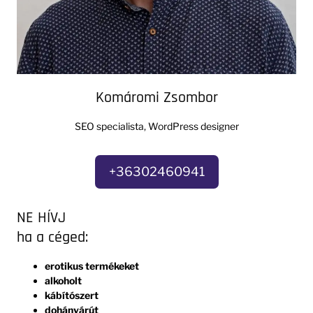
Komáromi Zsombor
SEO specialista, WordPress designer
+36302460941
NE HÍVJ
ha a céged:
erotikus termékeket
alkoholt
kábítószert
dohányárút