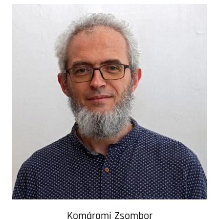
Komáromi Zsombor