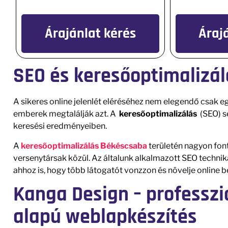
Árajánlat kérés
Áraj
SEO és keresőoptimalizá
A sikeres online jelenlét eléréséhez nem elegendő csak e
emberek megtalálják azt. A
keresőoptimalizálás
(SEO) s
keresési eredményeiben.
A
keresőoptimalizálás Békéscsaba
területén nagyon font
versenytársak közül. Az általunk alkalmazott SEO techni
ahhoz is, hogy több látogatót vonzzon és növelje online b
Kanga Design – professz
alapú weblapkészítés