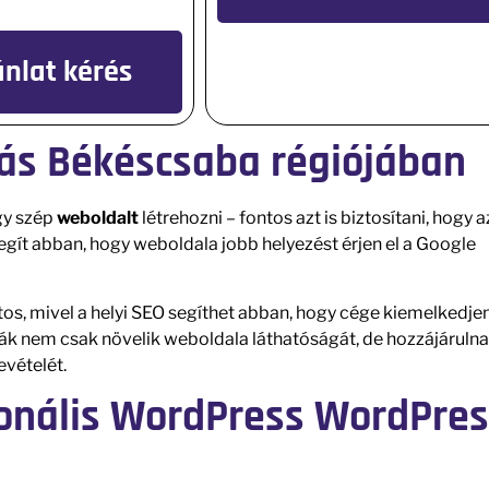
ánlat kérés
lás Békéscsaba régiójában
gy szép
weboldalt
létrehozni – fontos azt is biztosítani, hogy a
egít abban, hogy weboldala jobb helyezést érjen el a Google
os, mivel a helyi SEO segíthet abban, hogy cége kiemelkedje
kák nem csak növelik weboldala láthatóságát, de hozzájáruln
evételét.
ionális WordPress WordPre