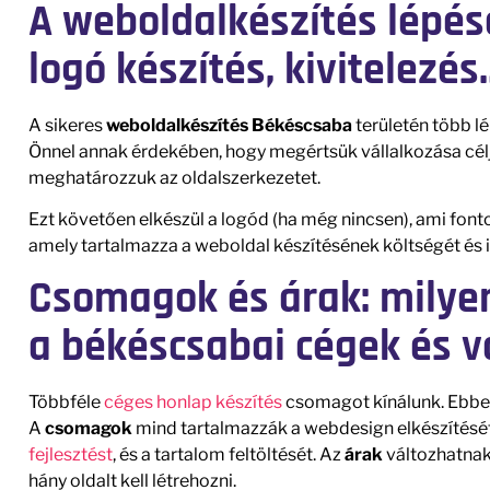
A weboldalkészítés lépése
logó készítés, kivitelezés
A sikeres
weboldalkészítés Békéscsaba
területén több lé
Önnel annak érdekében, hogy megértsük vállalkozása céljai
meghatározzuk az oldalszerkezetet.
Ezt követően elkészül a logód (ha még nincsen), ami font
amely tartalmazza a weboldal készítésének költségét és 
Csomagok és árak: milyen
a békéscsabai cégek és v
Többféle
céges honlap készítés
csomagot kínálunk. Ebbe
A
csomagok
mind tartalmazzák a webdesign elkészítését,
fejlesztést
, és a tartalom feltöltését. Az
árak
változhatnak 
hány oldalt kell létrehozni.