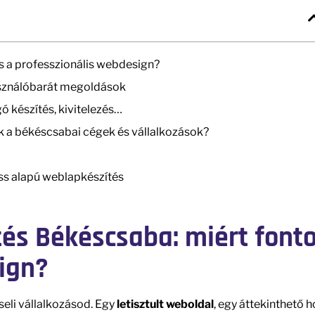
os a professzionális webdesign?
asználóbarát megoldások
gó készítés, kivitelezés…
k a békéscsabai cégek és vállalkozások?
s alapú weblapkészítés
tés Békéscsaba: miért font
ign?
iseli vállalkozásod. Egy
letisztult weboldal
, egy áttekinthető 