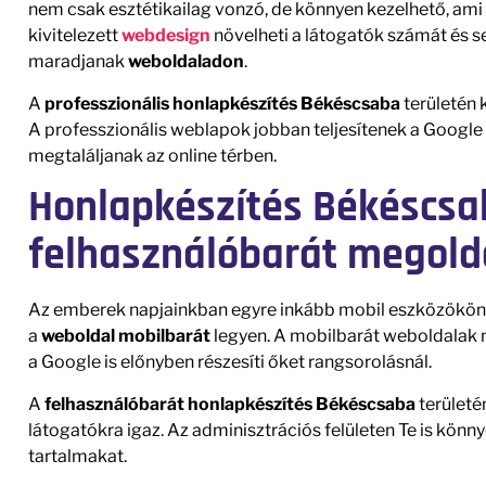
nem csak esztétikailag vonzó, de könnyen kezelhető, ami n
kivitelezett
webdesign
növelheti a látogatók számát és s
maradjanak
weboldaladon
.
A
professzionális honlapkészítés Békéscsaba
területén 
A professzionális weblapok jobban teljesítenek a Google r
megtaláljanak az online térben.
Honlapkészítés Békéscsa
felhasználóbarát megol
Az emberek napjainkban egyre inkább mobil eszközökön 
a
weboldal
mobilbarát
legyen. A mobilbarát weboldalak
a Google is előnyben részesíti őket rangsorolásnál.
A
felhasználóbarát honlapkészítés Békéscsaba
területé
látogatókra igaz. Az adminisztrációs felületen Te is kön
tartalmakat.