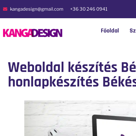
kangadesign@gmail.com
+36 30 246 0941
Főoldal
Sz
Weboldal készítés B
honlapkészítés Béké