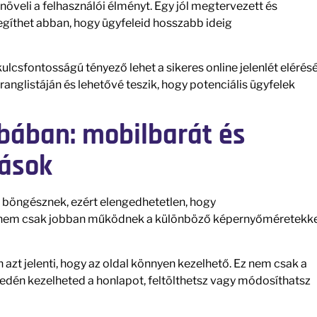
öveli a felhasználói élményt. Egy jól megtervezett és
egíthet abban, hogy ügyfeleid hosszabb ideig
kulcsfontosságú tényező lehet a sikeres online jelenlét elérés
anglistáján és lehetővé teszik, hogy potenciális ügyfelek
bában: mobilbarát és
dások
böngésznek, ezért elengedhetetlen, hogy
 nem csak jobban működnek a különböző képernyőméretekke
n azt jelenti, hogy az oldal könnyen kezelhető. Ez nem csak a
nyedén kezelheted a honlapot, feltölthetsz vagy módosíthatsz