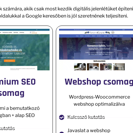
számára, akik csak most kezdik digitális jelenlétüket építeni
alukkal a Google keresőben is jól szeretnének teljesíteni.
mium SEO
Webshop csoma
somag
Wordpress-Woocommerce
webshop optimalizálva
ami a bemutatkozó
ban + alap SEO
Kulcsszó kutatás
kutatás
Javaslat a webshop