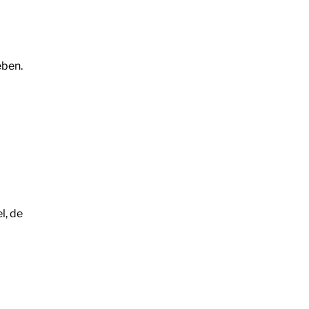
ében.
l, de