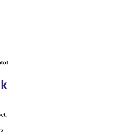
atot
,
ak
et.
és