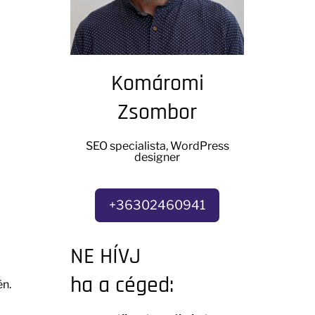
Komáromi
Zsombor
SEO specialista, WordPress
designer
+36302460941
NE HÍVJ
ha a céged:
én.