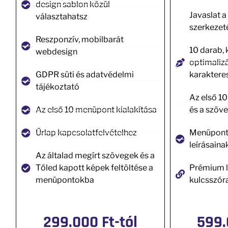
design sablon közül
Javaslat 
választahatsz
szerkezet
Reszponzív, mobilbarát
10 darab,
webdesign
optimalizá
GDPR süti és adatvédelmi
karaktere
tájékoztató
Az első 1
Az első 10 menüpont kialakítása
és a szöve
Űrlap kapcsolatfelvételhez
Menüponto
leírásaina
Az általad megírt szövegek és a
Tőled kapott képek feltöltése a
Prémium l
menüpontokba
kulcsszór
299.000 Ft-tól
599.