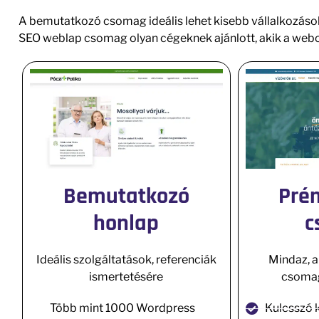
A bemutatkozó csomag ideális lehet kisebb vállalkozások 
SEO weblap csomag olyan cégeknek ajánlott, akik a webold
Bemutatkozó
Pré
honlap
c
Ideális szolgáltatások, referenciák
Mindaz, 
ismertetésére
csomag
Több mint 1000 Wordpress
Kulcsszó 