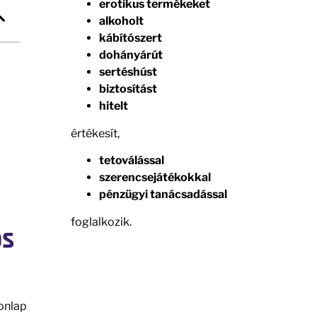
erotikus termékeket
alkoholt
kábítószert
dohányárút
sertéshúst
biztosítást
hitelt
értékesít,
tetoválással
szerencsejátékokkal
pénzügyi tanácsadással
foglalkozik.
os
honlap