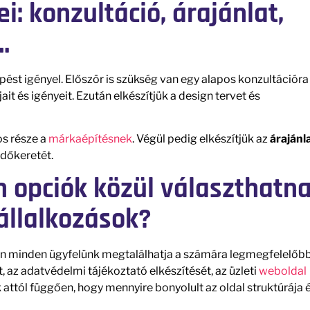
i: konzultáció, árajánlat,
…
pést igényel. Először is szükség van egy alapos konzultációra
t és igényeit. Ezután elkészítjük a design tervet és
os része a
márkaépítésnek
. Végül pedig elkészítjük az
árajánl
időkeretét.
 opciók közül választhatn
állalkozások?
n minden ügyfelünk megtalálhatja a számára legmegfelelőbb
 az adatvédelmi tájékoztató elkészítését, az üzleti
weboldal
attól függően, hogy mennyire bonyolult az oldal struktúrája 