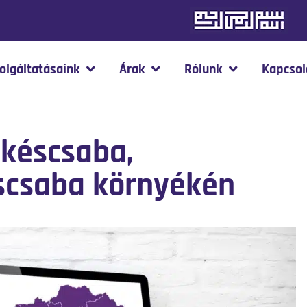
olgáltatásaink
Árak
Rólunk
Kapcsol
ékéscsaba,
scsaba környékén