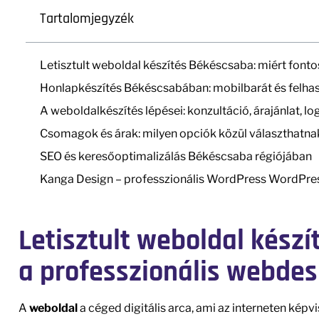
Tartalomjegyzék
Letisztult weboldal készítés Békéscsaba: miért font
Honlapkészítés Békéscsabában: mobilbarát és felh
A weboldalkészítés lépései: konzultáció, árajánlat, lo
Csomagok és árak: milyen opciók közül választhatna
SEO és keresőoptimalizálás Békéscsaba régiójában
Kanga Design – professzionális WordPress WordPres
Letisztult weboldal készí
a professzionális webdes
A
weboldal
a céged digitális arca, ami az interneten képv