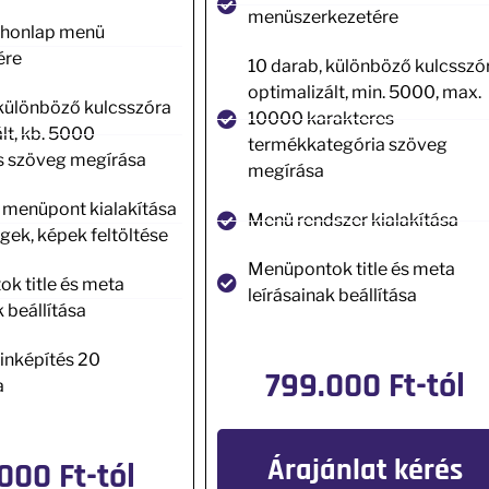
menüszerkezetére
a honlap menü
ére
10 darab, különböző kulcsszó
optimalizált, min. 5000, max.
 különböző kulcsszóra
10000 karakteres
lt, kb. 5000
termékkategória szöveg
s szöveg megírása
megírása
0 menüpont kialakítása
Menü rendszer kialakítása
gek, képek feltöltése
Menüpontok title és meta
k title és meta
leírásainak beállítása
k beállítása
inképítés 20
799.000 Ft-tól
a
Árajánlat kérés
000 Ft-tól