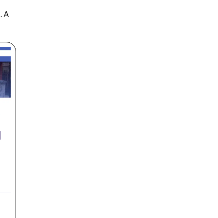
. A
g