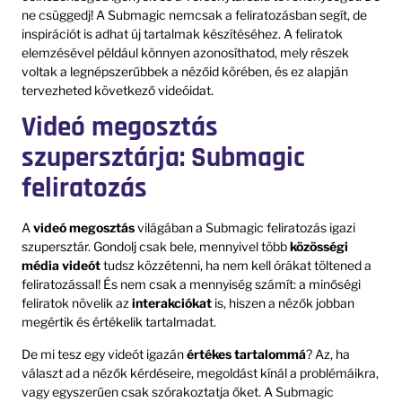
ne csüggedj! A Submagic nemcsak a feliratozásban segít, de
inspirációt is adhat új tartalmak készítéséhez. A feliratok
elemzésével például könnyen azonosíthatod, mely részek
voltak a legnépszerűbbek a nézőid körében, és ez alapján
tervezheted következő videóidat.
Videó megosztás
szupersztárja: Submagic
feliratozás
A
videó megosztás
világában a Submagic feliratozás igazi
szupersztár. Gondolj csak bele, mennyivel több
közösségi
média videót
tudsz közzétenni, ha nem kell órákat töltened a
feliratozással! És nem csak a mennyiség számít: a minőségi
feliratok növelik az
interakciókat
is, hiszen a nézők jobban
megértik és értékelik tartalmadat.
De mi tesz egy videót igazán
értékes tartalommá
? Az, ha
választ ad a nézők kérdéseire, megoldást kínál a problémáikra,
vagy egyszerűen csak szórakoztatja őket. A Submagic