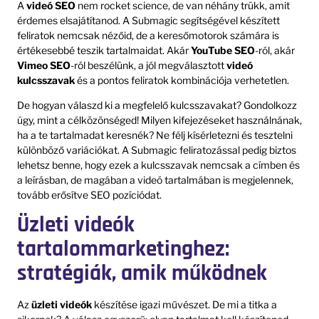
A
videó SEO
nem rocket science, de van néhány trükk, amit
érdemes elsajátítanod. A Submagic segítségével készített
feliratok nemcsak nézőid, de a keresőmotorok számára is
értékesebbé teszik tartalmaidat. Akár
YouTube SEO
-ról, akár
Vimeo SEO
-ról beszélünk, a jól megválasztott
videó
kulcsszavak
és a pontos feliratok kombinációja verhetetlen.
De hogyan válaszd ki a megfelelő kulcsszavakat? Gondolkozz
úgy, mint a célközönséged! Milyen kifejezéseket használnának,
ha a te tartalmadat keresnék? Ne félj kísérletezni és tesztelni
különböző variációkat. A Submagic feliratozással pedig biztos
lehetsz benne, hogy ezek a kulcsszavak nemcsak a címben és
a leírásban, de magában a videó tartalmában is megjelennek,
tovább erősítve SEO pozíciódat.
Üzleti videók
tartalommarketinghez:
stratégiák, amik működnek
Az
üzleti videók
készítése igazi művészet. De mi a titka a