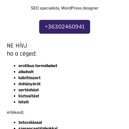
SEO specialista, WordPress designer
+36302460941
NE HÍVJ
ha a céged:
erotikus termékeket
alkoholt
kábítószert
dohányárút
sertéshúst
biztosítást
hitelt
értékesít,
tetoválással
szerencsejátékokkal