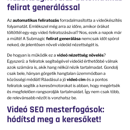
felirat generálással
Az
automatikus feliratozás
forradalmasította a videókészítés
folyamatát. Emlékszel még arra az időre, amikor órákat
töltöttél egy-egy videó feliratozásával? Nos, ezek a napok már
a múlté! A Submagic
felirat generálása
nemcsak időt spórol
neked, de jelentősen növeli videóid nézettségét is.
De hogyan is működik ez a
videó nézettség növelés
?
Egyszerű: a feliratok segítségével videóid érthetőbbé válnak
azok számára is, akik hang nélkül nézik tartalmadat. Gondolj
csak bele, hányan görgetik hangtalan üzemmódban a
közösségi médiát! Ráadásul a jó
videó cím
és a pontos
feliratok segítik a keresőmotorokat is abban, hogy megértsék
és megfelelően rangsorolják tartalmaidat. Így nem csak több,
de relevánsabb nézőt is vonzhatsz be.
Videó SEO mesterfogások:
hódítsd meg a keresőket!