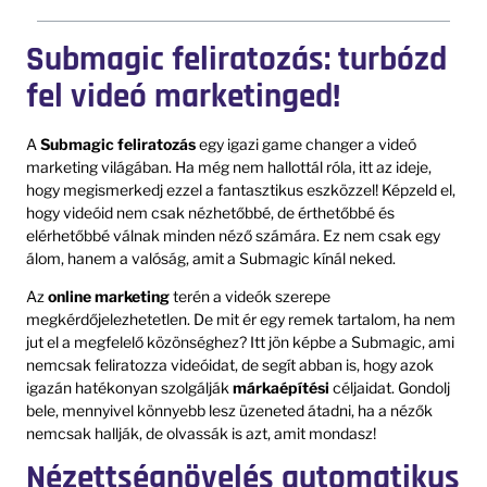
Submagic feliratozás: turbózd
fel videó marketinged!
A
Submagic feliratozás
egy igazi game changer a videó
marketing világában. Ha még nem hallottál róla, itt az ideje,
hogy megismerkedj ezzel a fantasztikus eszközzel! Képzeld el,
hogy videóid nem csak nézhetőbbé, de érthetőbbé és
elérhetőbbé válnak minden néző számára. Ez nem csak egy
álom, hanem a valóság, amit a Submagic kínál neked.
Az
online marketing
terén a videók szerepe
megkérdőjelezhetetlen. De mit ér egy remek tartalom, ha nem
jut el a megfelelő közönséghez? Itt jön képbe a Submagic, ami
nemcsak feliratozza videóidat, de segít abban is, hogy azok
igazán hatékonyan szolgálják
márkaépítési
céljaidat. Gondolj
bele, mennyivel könnyebb lesz üzeneted átadni, ha a nézők
nemcsak hallják, de olvassák is azt, amit mondasz!
Nézettségnövelés automatikus