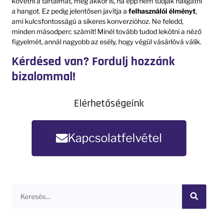
követni a tartalmat, még akkor is, ha épp nem tudják hallgatni
a hangot. Ez pedig jelentősen javítja a
felhasználói élményt
,
ami kulcsfontosságú a sikeres konverzióhoz. Ne feledd,
minden másodperc számít! Minél tovább tudod lekötni a néző
figyelmét, annál nagyobb az esély, hogy végül vásárlóvá válik.
Kérdésed van? Fordulj hozzánk
bizalommal!
Elérhetőségeink
Kapcsolatfelvétel