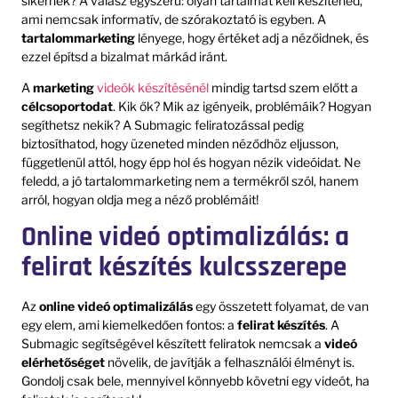
sikernek? A válasz egyszerű: olyan tartalmat kell készítened,
ami nemcsak informatív, de szórakoztató is egyben. A
tartalommarketing
lényege, hogy értéket adj a nézőidnek, és
ezzel építsd a bizalmat márkád iránt.
A
marketing
videók készítésénél
mindig tartsd szem előtt a
célcsoportodat
. Kik ők? Mik az igényeik, problémáik? Hogyan
segíthetsz nekik? A Submagic feliratozással pedig
biztosíthatod, hogy üzeneted minden néződhöz eljusson,
függetlenül attól, hogy épp hol és hogyan nézik videóidat. Ne
feledd, a jó tartalommarketing nem a termékről szól, hanem
arról, hogyan oldja meg a néző problémáit!
Online videó optimalizálás: a
felirat készítés kulcsszerepe
Az
online videó optimalizálás
egy összetett folyamat, de van
egy elem, ami kiemelkedően fontos: a
felirat készítés
. A
Submagic segítségével készített feliratok nemcsak a
videó
elérhetőséget
növelik, de javítják a felhasználói élményt is.
Gondolj csak bele, mennyivel könnyebb követni egy videót, ha