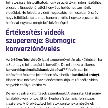
feliratozással biztosíthatod, hogy ez az érték minden néződhöz
eljusson, függetlenül attól, hogy épp hol és hogyan nézik
videóidat. Ne feledd, a videó megosztás nem csak arról szól,
hogy feltöltöd a tartalmat, hanem arról is, hogy az eljusson és
hatással legyen a megfelelő közönségre!
Értékesítési videók
szuperereje: Submagic
konverziónövelés
Az
értékesítési videók
igazi szupererővel bírnak, különösen ha
a Submagic feliratozást is bevetjük. De mi a titka a sikeres
konverzióoptimalizálásnak videóval
? Először is, a jól
elkészített feliratok jelentősen növelhetik a
kattintási arányt
.
Hiszen ha a néző már az előnézetben látja, miről szól a videó,
nagyobb eséllyel kattint rá.
De nem csak a kattintások számítanak! A
visszatartási arány
legalább olyan fontos. Itt jön képbe a Submagic feliratozás
igazi ereje. A jól elkészített feliratok segítenek a nézőknek