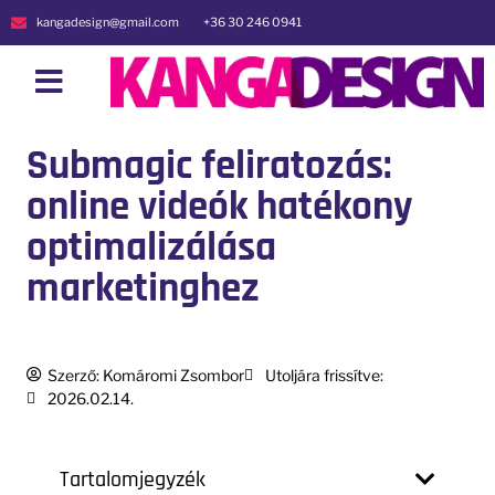
kangadesign@gmail.com
+36 30 246 0941
Submagic feliratozás:
online videók hatékony
optimalizálása
marketinghez
Szerző:
Komáromi Zsombor
Utoljára frissítve:
2026.02.14.
Tartalomjegyzék