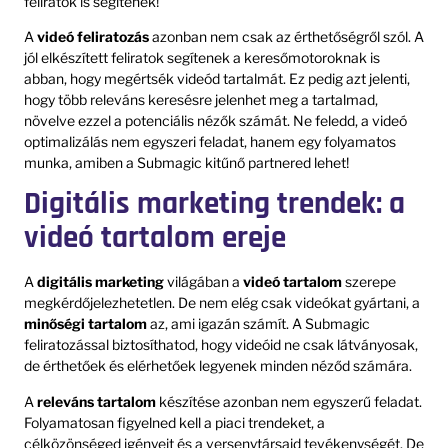
feliratok is segítenek!
A
videó feliratozás
azonban nem csak az érthetőségről szól. A
jól elkészített feliratok segítenek a keresőmotoroknak is
abban, hogy megértsék videód tartalmát. Ez pedig azt jelenti,
hogy több releváns keresésre jelenhet meg a tartalmad,
növelve ezzel a potenciális nézők számát. Ne feledd, a videó
optimalizálás nem egyszeri feladat, hanem egy folyamatos
munka, amiben a Submagic kitűnő partnered lehet!
Digitális marketing trendek: a
videó tartalom ereje
A
digitális marketing
világában a
videó tartalom
szerepe
megkérdőjelezhetetlen. De nem elég csak videókat gyártani, a
minőségi tartalom
az, ami igazán számít. A Submagic
feliratozással biztosíthatod, hogy videóid ne csak látványosak,
de érthetőek és elérhetőek legyenek minden néződ számára.
A
releváns tartalom
készítése azonban nem egyszerű feladat.
Folyamatosan figyelned kell a piaci trendeket, a
célközönséged igényeit és a versenytársaid tevékenységét. De