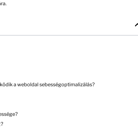
ra.
ködik a weboldal sebességoptimalizálás?
bessége?
g?