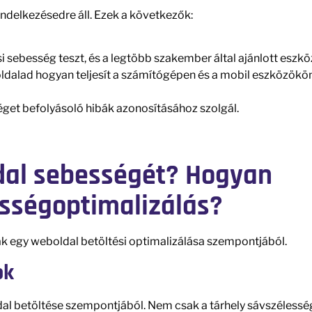
delkezésedre áll. Ezek a következők:
si sebesség teszt, és a legtöbb szakember által ajánlott eszkö
ldalad hogyan teljesít a számítógépen és a mobil eszközökön
éget befolyásoló hibák azonosításához szolgál.
ldal sebességét? Hogyan
sségoptimalizálás?
 egy weboldal betöltési optimalizálása szempontjából.
ok
dal betöltése szempontjából. Nem csak a tárhely sávszélessé