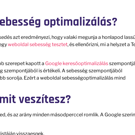
sebesség optimalizálás?
edés azt eredményezi, hogy valaki megunja a honlapod lass
 egy
weboldal sebesség tesztet
, és ellenőrizni, mi a helyzet a T
b szerepet kapott a
Google keresőoptimalizálás
szempontjá
ég szempontjából is értékeli. A sebesség szempontjából
ébb sorolja. Ezért a weboldal sebességoptimalizálás mind
mit veszítesz?
ed, és az arány minden másodperccel romlik. A Google szerin
istáján visszaesnek.