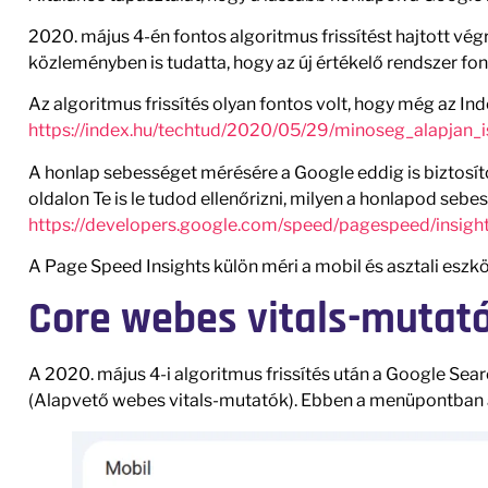
2020. május 4-én fontos algoritmus frissítést hajtott vé
közleményben is tudatta, hogy az új értékelő rendszer fo
Az algoritmus frissítés olyan fontos volt, hogy még az Inde
https://index.hu/techtud/2020/05/29/minoseg_alapjan_
A honlap sebességet mérésére a Google eddig is biztosít
oldalon Te is le tudod ellenőrizni, milyen a honlapod seb
https://developers.google.com/speed/pagespeed/insigh
A Page Speed Insights külön méri a mobil és asztali esz
Core webes vitals-mutat
A 2020. május 4-i algoritmus frissítés után a Google Se
(Alapvető webes vitals-mutatók). Ebben a menüpontban a 