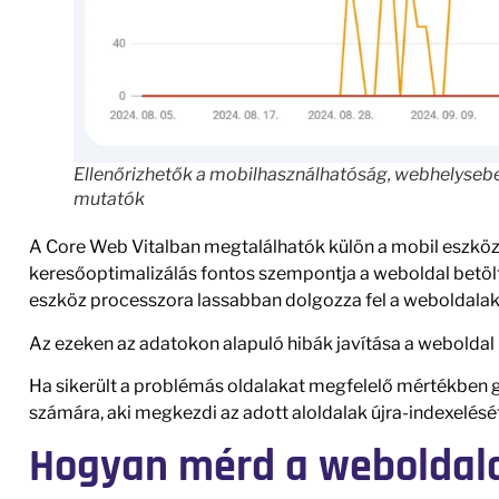
Ellenőrizhetők a mobilhasználhatóság, webhelysebe
mutatók
A Core Web Vitalban megtalálhatók külön a mobil eszközö
keresőoptimalizálás fontos szempontja a weboldal betöltő
eszköz processzora lassabban dolgozza fel a weboldalak 
Az ezeken az adatokon alapuló hibák javítása a weboldal 
Ha sikerült a problémás oldalakat megfelelő mértékben g
számára, aki megkezdi az adott aloldalak újra-indexelését
Hogyan mérd a weboldal