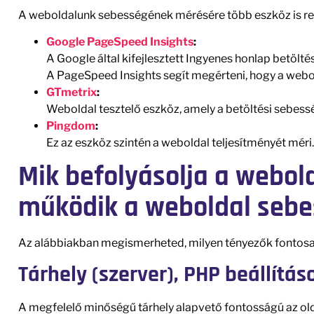
A weboldalunk sebességének mérésére több eszköz is ren
Google PageSpeed Insights
:
A Google által kifejlesztett Ingyenes honlap betölté
A PageSpeed Insights segít megérteni, hogy a webo
GTmetrix
:
Weboldal tesztelő eszköz, amely a betöltési sebess
Pingdom
:
Ez az eszköz szintén a weboldal teljesítményét méri.
Mik befolyásolja a webo
működik a weboldal sebe
Az alábbiakban megismerheted, milyen tényezők fontosak
Tárhely (szerver), PHP beállítás
A megfelelő minőségű tárhely alapvető fontosságú az ol