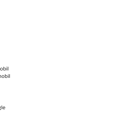
obil
mobil
gle