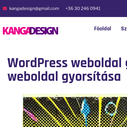
kangadesign@gmail.com
+36 30 246 0941
Főoldal
Sz
WordPress weboldal g
weboldal gyorsítása