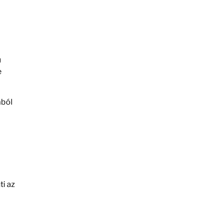
ú
e
ból
ti az