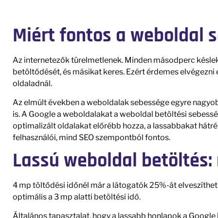
Miért fontos a weboldal 
Az internetezők türelmetlenek. Minden másodperc késlek
betöltődését, és másikat keres. Ezért érdemes elvégezni
oldaladnál.
Az elmúlt években a weboldalak sebessége egyre nagyob
is. A Google a weboldalakat a weboldal betöltési sebess
optimalizált oldalakat előrébb hozza, a lassabbakat hátr
felhasználói, mind SEO szempontból fontos.
Lassú weboldal betöltés: 
4 mp töltődési időnél már a látogatók 25%-át elveszíthet
optimális a 3 mp alatti betöltési idő.
Általános tapasztalat, hogy a lassabb honlapok a Google l