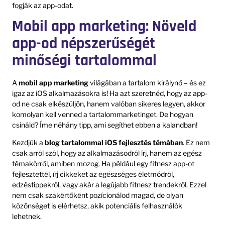
fogják az app-odat.
Mobil app marketing: Növeld
app-od népszerűségét
minőségi tartalommal
A
mobil app marketing
világában a tartalom királynő – és ez
igaz az iOS alkalmazásokra is! Ha azt szeretnéd, hogy az app-
od ne csak elkészüljön, hanem valóban sikeres legyen, akkor
komolyan kell venned a tartalommarketinget. De hogyan
csináld? Íme néhány tipp, ami segíthet ebben a kalandban!
Kezdjük a
blog tartalommal iOS fejlesztés témában
. Ez nem
csak arról szól, hogy az alkalmazásodról írj, hanem az egész
témakörről, amiben mozog. Ha például egy fitnesz app-ot
fejlesztettél, írj cikkeket az egészséges életmódról,
edzéstippekről, vagy akár a legújabb fitnesz trendekről. Ezzel
nem csak szakértőként pozícionálod magad, de olyan
közönséget is elérhetsz, akik potenciális felhasználók
lehetnek.