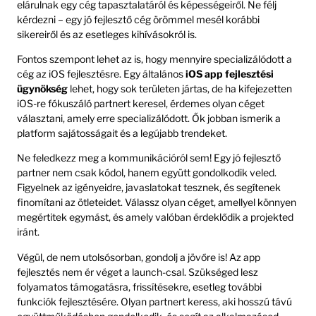
elárulnak egy cég tapasztalatáról és képességeiről. Ne félj
kérdezni – egy jó fejlesztő cég örömmel mesél korábbi
sikereiről és az esetleges kihívásokról is.
Fontos szempont lehet az is, hogy mennyire specializálódott a
cég az iOS fejlesztésre. Egy általános
iOS app fejlesztési
ügynökség
lehet, hogy sok területen jártas, de ha kifejezetten
iOS-re fókuszáló partnert keresel, érdemes olyan céget
választani, amely erre specializálódott. Ők jobban ismerik a
platform sajátosságait és a legújabb trendeket.
Ne feledkezz meg a kommunikációról sem! Egy jó fejlesztő
partner nem csak kódol, hanem együtt gondolkodik veled.
Figyelnek az igényeidre, javaslatokat tesznek, és segítenek
finomítani az ötleteidet. Válassz olyan céget, amellyel könnyen
megértitek egymást, és amely valóban érdeklődik a projekted
iránt.
Végül, de nem utolsósorban, gondolj a jövőre is! Az app
fejlesztés nem ér véget a launch-csal. Szükséged lesz
folyamatos támogatásra, frissítésekre, esetleg további
funkciók fejlesztésére. Olyan partnert keress, aki hosszú távú