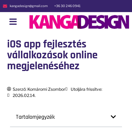
kangadesign@gmail.com
+36 30 246 0941
iOS app fejlesztés
vállalkozások online
megjelenéséhez
Szerző:
Komáromi Zsombor
Utoljára frissítve:
2026.02.14.
Tartalomjegyzék