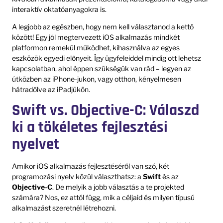
interaktív oktatóanyagokra is.
A legjobb az egészben, hogy nem kell választanod a kettő
között! Egy jól megtervezett iOS alkalmazás mindkét
platformon remekül működhet, kihasználva az egyes
eszközök egyedi előnyeit. Így ügyfeleiddel mindig ott lehetsz
kapcsolatban, ahol éppen szükségük van rád – legyen az
útközben az iPhone-jukon, vagy otthon, kényelmesen
hátradőlve az iPadjükön.
Swift vs. Objective-C: Válaszd
ki a tökéletes fejlesztési
nyelvet
Amikor iOS alkalmazás fejlesztéséről van szó, két
programozási nyelv közül választhatsz: a
Swift
és az
Objective-C
. De melyik a jobb választás a te projekted
számára? Nos, ez attól függ, mik a céljaid és milyen típusú
alkalmazást szeretnél létrehozni.