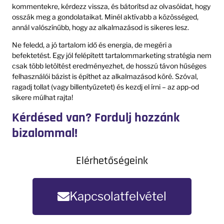
kommentekre, kérdezz vissza, és bátorítsd az olvasóidat, hogy
osszák meg a gondolataikat. Minél aktívabb a közösséged,
annál valószínűbb, hogy az alkalmazásod is sikeres lesz.
Ne feledd, a jó tartalom idő és energia, de megéri a
befektetést. Egy jól felépített tartalommarketing stratégia nem
csak több letöltést eredményezhet, de hosszú távon hűséges
felhasználói bázist is építhet az alkalmazásod köré. Szóval,
ragadj tollat (vagy billentyűzetet) és kezdj el írni – az app-od
sikere múlhat rajta!
Kérdésed van? Fordulj hozzánk
bizalommal!
Elérhetőségeink
Kapcsolatfelvétel