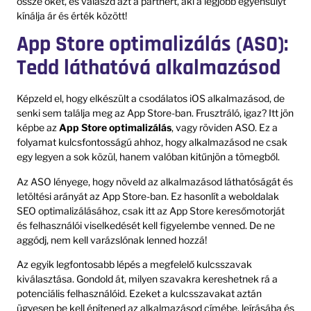
össze őket, és válaszd azt a partnert, aki a legjobb egyensúlyt
kínálja ár és érték között!
App Store optimalizálás (ASO):
Tedd láthatóvá alkalmazásod
Képzeld el, hogy elkészült a csodálatos iOS alkalmazásod, de
senki sem találja meg az App Store-ban. Frusztráló, igaz? Itt jön
képbe az
App Store optimalizálás
, vagy röviden ASO. Ez a
folyamat kulcsfontosságú ahhoz, hogy alkalmazásod ne csak
egy legyen a sok közül, hanem valóban kitűnjön a tömegből.
Az ASO lényege, hogy növeld az alkalmazásod láthatóságát és
letöltési arányát az App Store-ban. Ez hasonlít a weboldalak
SEO optimalizálásához, csak itt az App Store keresőmotorját
és felhasználói viselkedését kell figyelembe venned. De ne
aggódj, nem kell varázslónak lenned hozzá!
Az egyik legfontosabb lépés a megfelelő kulcsszavak
kiválasztása. Gondold át, milyen szavakra kereshetnek rá a
potenciális felhasználóid. Ezeket a kulcsszavakat aztán
ügyesen be kell építened az alkalmazásod címébe, leírásába és