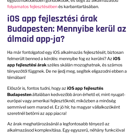
együttműködésben gondolkodik, és segít az alkalmazásod
folyamatos fejlesztésében
és karbantartásában.
iOS app fejlesztési árak
Budapesten: Mennyibe kerül az
álmaid app-ja?
Ha már fontolgatod egy iOS alkalmazás fejlesztését, biztosan
felmerült benned a kérdés: mennyibe fog ez kerülni? Az
iOS
app fejlesztési árak
széles skálán mozoghatnak, és számos
tényezőtől függnek. De ne ijedj meg, segítek eligazodni ebben a
témában!
Először is, fontos tudni, hogy az
iOS app fejlesztés
Budapesten
általában kedvezőbb áron érhető el, mint nyugat-
európai vagy amerikai fejlesztőknél, miközben a minőség
semmivel sem marad el. Ez jó hír, ha magyar vállalkozóként
szeretnél betörni az app piacra!
Az árak meghatározásánál a legfontosabb tényező az
alkalmazásod komplexitása. Egy egyszerű, néhány funkcióval