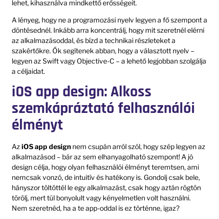
lehet, kihasználva mindkettő erősségeit.
A lényeg, hogy ne a programozási nyelv legyen a fő szempont a
döntésednél. Inkább arra koncentrálj, hogy mit szeretnél elérni
az alkalmazásoddal, és bízd a technikai részleteket a
szakértőkre. Ők segítenek abban, hogy a választott nyelv –
legyen az Swift vagy Objective-C – a lehető legjobban szolgálja
a céljaidat.
iOS app design: Alkoss
szemkápráztató felhasználói
élményt
Az
iOS app design
nem csupán arról szól, hogy szép legyen az
alkalmazásod – bár az sem elhanyagolható szempont! A jó
design célja, hogy olyan felhasználói élményt teremtsen, ami
nemcsak vonzó, de intuitív és hatékony is. Gondolj csak bele,
hányszor töltöttél le egy alkalmazást, csak hogy aztán rögtön
törölj, mert túl bonyolult vagy kényelmetlen volt használni.
Nem szeretnéd, ha a te app-oddal is ez történne, igaz?