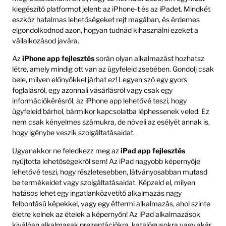
kiegészítő platformot jelent: az iPhone-t és az iPadet. Mindkét
eszköz hatalmas lehetőségeket rejt magában, és érdemes
elgondolkodnod azon, hogyan tudnád kihasználni ezeket a
vállalkozásod javára.
Az
iPhone app fejlesztés
során olyan alkalmazást hozhatsz
létre, amely mindig ott van az ügyfeleid zsebében. Gondolj csak
bele, milyen előnyökkel járhat ez! Legyen szó egy gyors
foglalásról, egy azonnali vásárlásról vagy csak egy
információkérésről, az iPhone app lehetővé teszi, hogy
ügyfeleid bárhol, bármikor kapcsolatba léphessenek veled. Ez
nem csak kényelmes számukra, de növeli az esélyét annak is,
hogy igénybe veszik szolgáltatásaidat.
Ugyanakkor ne feledkezz meg az
iPad app fejlesztés
nyújtotta lehetőségekről sem! Az iPad nagyobb képernyője
lehetővé teszi, hogy részletesebben, látványosabban mutasd
be termékeidet vagy szolgáltatásaidat. Képzeld el, milyen
hatásos lehet egy ingatlanközvetítő alkalmazás nagy
felbontású képekkel, vagy egy éttermi alkalmazás, ahol szinte
életre kelnek az ételek a képernyőn! Az iPad alkalmazások
kiválóan alkalmasak prezentációkra, katalógusokra vagy akár