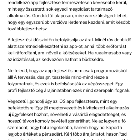
rendelkező app fejlesztése természetesen kevesebbe kerül,
mint egy összetett, sok egyedi megoldást tartalmazó
alkalmazás. Gondold át alaposan, mire van szükséged: lehet,
hogy egy egyszerűbb verzióval érdemes kezdeni, amit később
továbbfejleszthetsz.
A fejlesztési idő szintén befolyásolja az árat. Minél rövidebb idő
alatt szeretnéd elkészíttetni az app-ot, annál több erőforrást
kell ráfordítani, ami növeli a költségeket. Ha rugalmasabb vagy
az időzítéssel, az kedvezően hathat a büdzsédre.
Ne feledd, hogy az app fejlesztés nem csak programozásból
áll! A tervezés, design, tesztelés mind-mind része a
folyamatnak, és ezek is befolyásolják az végösszeget. Egy
profi fejlesztő cég árajánlatában ezek mind szerepelni fognak.
Végezetül, gondolj úgy az iOS app fejlesztésre, mint egy
befektetésre! Egy jól megtervezett és kivitelezett alkalmazás
új ügyfeleket hozhat, növelheti a vásárlói elégedettséget, és
hosszú távon komoly bevételt generálhat. Ne az legyen a fő
szempont, hogy hol a legolcsóbb, hanem hogy hol kapod a
legjobb értéket a pénzedért. Kérj több árajánlatot, hasonlítsd