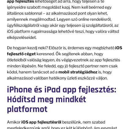
app fejlesztés
lehetőséget ad arra, hogy teljesen a te
igényeidre szabott megoldást kapj. Nem kell beérned egy
általános sablonnal – az alkalmazásod pont olyan lehet,
amilyennek megálmodtad. Legyen szó online rendelésről,
ügyfélszolgálatról vagy akár egy teljesen új szolgáltatásról, az
iOS platform rugalmassága lehetővé teszi, hogy valóra váltsd
elképzeléseidet.
De hogyan kezdj neki? Először is, érdemes egy megbízható
iOS
fejlesztő céget
keresned. Ők segítenek abban, hogy
ötleteidből valóság legyen, és végigvezetnek az app fejlesztés
minden lépésén. Ne feledd, egy jó fejlesztő partner nem csak
kódol, hanem tanácsot ad a
mobil stratégiádhoz
is, hogy
alkalmazásod valóban hatékony üzleti eszközzé váljon.
iPhone és iPad app fejlesztés:
Hódítsd meg mindkét
platformot
Amikor
iOS app fejlesztésről
beszélünk, nem szabad
megfeledkeznünk arról, hogy ez két különböző, ám egymást