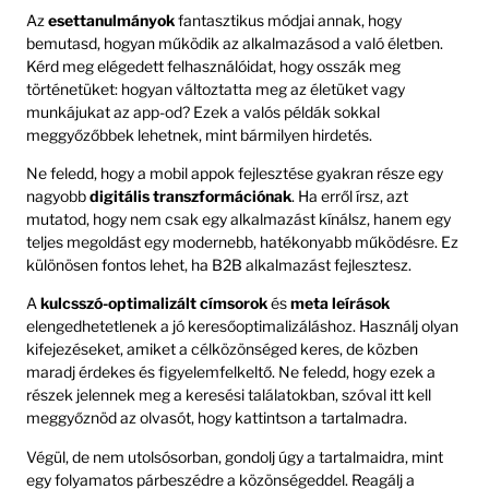
Az
esettanulmányok
fantasztikus módjai annak, hogy
bemutasd, hogyan működik az alkalmazásod a való életben.
Kérd meg elégedett felhasználóidat, hogy osszák meg
történetüket: hogyan változtatta meg az életüket vagy
munkájukat az app-od? Ezek a valós példák sokkal
meggyőzőbbek lehetnek, mint bármilyen hirdetés.
Ne feledd, hogy a mobil appok fejlesztése gyakran része egy
nagyobb
digitális transzformációnak
. Ha erről írsz, azt
mutatod, hogy nem csak egy alkalmazást kínálsz, hanem egy
teljes megoldást egy modernebb, hatékonyabb működésre. Ez
különösen fontos lehet, ha B2B alkalmazást fejlesztesz.
A
kulcsszó-optimalizált címsorok
és
meta leírások
elengedhetetlenek a jó keresőoptimalizáláshoz. Használj olyan
kifejezéseket, amiket a célközönséged keres, de közben
maradj érdekes és figyelemfelkeltő. Ne feledd, hogy ezek a
részek jelennek meg a keresési találatokban, szóval itt kell
meggyőznöd az olvasót, hogy kattintson a tartalmadra.
Végül, de nem utolsósorban, gondolj úgy a tartalmaidra, mint
egy folyamatos párbeszédre a közönségeddel. Reagálj a