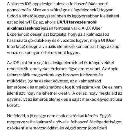
A sikeres iOS app design kulcsa a felhasználóközpontú
gondolkodás. Mire van szüksége az ügyfelednek? Hogyan
tudod a lehető legegyszerűbben és leggyorsabban kielégíteni
ezt az igényt? Ez az, ahol a
UX/UI tervezés mobil
alkalmazásokhoz
igazán fontossá válik. A UX (User
Experience) design azt biztosítja, hogy az alkalmazásod
használata gördülékeny és élvezetes legyen, míg a UI (User
Interface) design a vizuális elemekre koncentrál, hogy az app
vonzó és könnyen értelmezhető legyen.
Az iOS platform sajátos designelemekkel és irányelvekkel
rendelkezik, amelyeket érdemes figyelembe venni. Az Apple
felhasználók megszoktak egy bizonyos kinézetet és
működést, így ha ezeket követed, az alkalmazásod
ismerősnek és megbízhatónak fog tűnni számukra. De ez nem
jelenti azt, hogy ne lehetnél kreatív! A cél az, hogy megtaláld az
egyensúlyt az ismerős elemek és a saját márkád egyedi stílusa
között.
Ne feledd, a jó design nem csak esztétikai kérdés. Egy jól
megtervezett alkalmazás növeli a felhasználói elégedettséget,
csökkenti a lemorzsolódást, és végső soron jobb üzleti