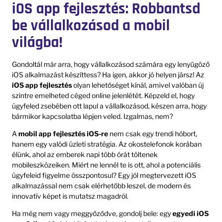
iOS app fejlesztés: Robbantsd
be vállalkozásod a mobil
világba!
Gondoltál már arra, hogy vállalkozásod számára egy lenyűgöző
iOS alkalmazást készíttess? Ha igen, akkor jó helyen jársz! Az
iOS app fejlesztés
olyan lehetőséget kínál, amivel valóban új
szintre emelheted céged online jelenlétét. Képzeld el, hogy
ügyfeled zsebében ott lapul a vállalkozásod, készen arra, hogy
bármikor kapcsolatba lépjen veled. Izgalmas, nem?
A
mobil app fejlesztés iOS-re
nem csak egy trendi hóbort,
hanem egy valódi üzleti stratégia. Az okostelefonok korában
élünk, ahol az emberek napi több órát töltenek
mobileszközeiken. Miért ne lennél te is ott, ahol a potenciális
ügyfeleid figyelme összpontosul? Egy jól megtervezett iOS
alkalmazással nem csak elérhetőbb leszel, de modern és
innovatív képet is mutatsz magadról.
Ha még nem vagy meggyőződve, gondolj bele: egy
egyedi iOS