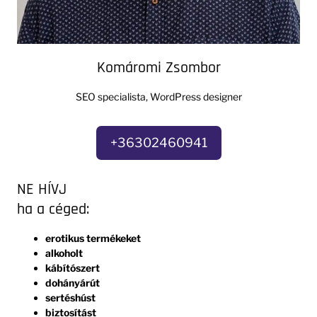
Komáromi Zsombor
SEO specialista, WordPress designer
+36302460941
NE HÍVJ
ha a céged:
erotikus termékeket
alkoholt
kábítószert
dohányárút
sertéshúst
biztosítást