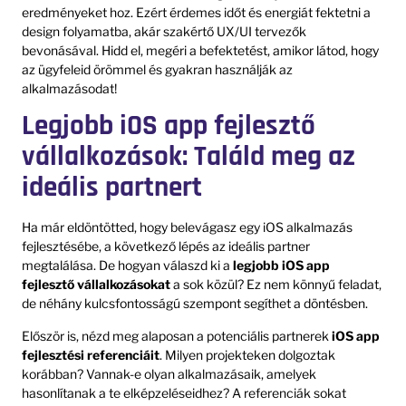
eredményeket hoz. Ezért érdemes időt és energiát fektetni a
design folyamatba, akár szakértő UX/UI tervezők
bevonásával. Hidd el, megéri a befektetést, amikor látod, hogy
az ügyfeleid örömmel és gyakran használják az
alkalmazásodat!
Legjobb iOS app fejlesztő
vállalkozások: Találd meg az
ideális partnert
Ha már eldöntötted, hogy belevágasz egy iOS alkalmazás
fejlesztésébe, a következő lépés az ideális partner
megtalálása. De hogyan válaszd ki a
legjobb iOS app
fejlesztő vállalkozásokat
a sok közül? Ez nem könnyű feladat,
de néhány kulcsfontosságú szempont segíthet a döntésben.
Először is, nézd meg alaposan a potenciális partnerek
iOS app
fejlesztési referenciáit
. Milyen projekteken dolgoztak
korábban? Vannak-e olyan alkalmazásaik, amelyek
hasonlítanak a te elképzeléseidhez? A referenciák sokat