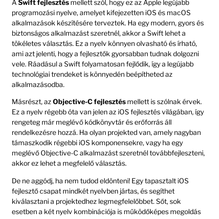
A
Swift fejlesztés
mellett szól, hogy ez az Apple legújabb
programozási nyelve, amelyet kifejezetten iOS és macOS
alkalmazások készítésére terveztek. Ha egy modern, gyors és
biztonságos alkalmazást szeretnél, akkor a Swift lehet a
tökéletes választás. Ez a nyelv könnyen olvasható és írható,
ami azt jelenti, hogy a fejlesztők gyorsabban tudnak dolgozni
vele. Ráadásul a Swift folyamatosan fejlődik, így a legújabb
technológiai trendeket is könnyedén beépítheted az
alkalmazásodba.
Másrészt, az
Objective-C fejlesztés
mellett is szólnak érvek.
Ez a nyelv régebb óta van jelen az iOS fejlesztés világában, így
rengeteg már meglévő kódkönyvtár és erőforrás áll
rendelkezésre hozzá. Ha olyan projekted van, amely nagyban
támaszkodik régebbi iOS komponensekre, vagy ha egy
meglévő Objective-C alkalmazást szeretnél továbbfejleszteni,
akkor ez lehet a megfelelő választás.
De ne aggódj, ha nem tudod eldönteni! Egy tapasztalt iOS
fejlesztő csapat mindkét nyelvben jártas, és segíthet
kiválasztani a projektedhez legmegfelelőbbet. Sőt, sok
esetben a két nyelv kombinációja is működőképes megoldás