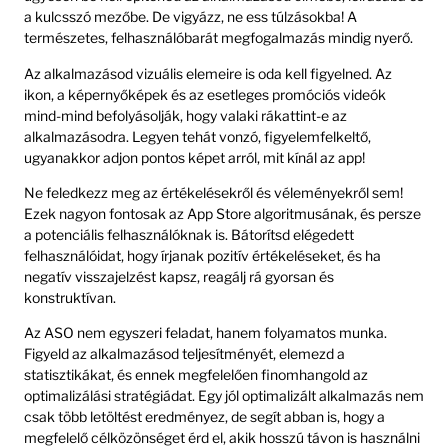
a kulcsszó mezőbe. De vigyázz, ne ess túlzásokba! A
természetes, felhasználóbarát megfogalmazás mindig nyerő.
Az alkalmazásod vizuális elemeire is oda kell figyelned. Az
ikon, a képernyőképek és az esetleges promóciós videók
mind-mind befolyásolják, hogy valaki rákattint-e az
alkalmazásodra. Legyen tehát vonzó, figyelemfelkeltő,
ugyanakkor adjon pontos képet arról, mit kínál az app!
Ne feledkezz meg az értékelésekről és véleményekről sem!
Ezek nagyon fontosak az App Store algoritmusának, és persze
a potenciális felhasználóknak is. Bátorítsd elégedett
felhasználóidat, hogy írjanak pozitív értékeléseket, és ha
negatív visszajelzést kapsz, reagálj rá gyorsan és
konstruktívan.
Az ASO nem egyszeri feladat, hanem folyamatos munka.
Figyeld az alkalmazásod teljesítményét, elemezd a
statisztikákat, és ennek megfelelően finomhangold az
optimalizálási stratégiádat. Egy jól optimalizált alkalmazás nem
csak több letöltést eredményez, de segít abban is, hogy a
megfelelő célközönséget érd el, akik hosszú távon is használni