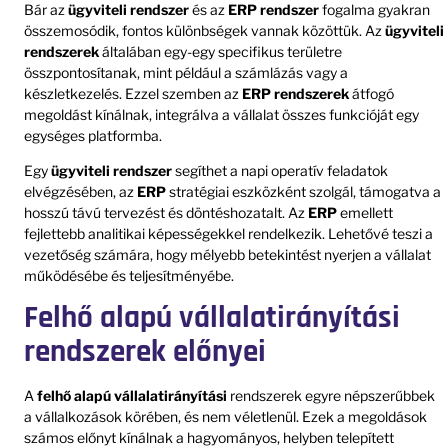
Bár az
ügyviteli rendszer
és az
ERP rendszer
fogalma gyakran
összemosódik, fontos különbségek vannak közöttük. Az
ügyviteli
rendszerek
általában egy-egy specifikus területre
összpontosítanak, mint például a számlázás vagy a
készletkezelés. Ezzel szemben az
ERP rendszerek
átfogó
megoldást kínálnak, integrálva a vállalat összes funkcióját egy
egységes platformba.
Egy
ügyviteli rendszer
segíthet a napi operatív feladatok
elvégzésében, az
ERP
stratégiai eszközként szolgál, támogatva a
hosszú távú tervezést és döntéshozatalt. Az
ERP
emellett
fejlettebb analitikai képességekkel rendelkezik. Lehetővé teszi a
vezetőség számára, hogy mélyebb betekintést nyerjen a vállalat
működésébe és teljesítményébe.
Felhő alapú vállalatirányítási
rendszerek előnyei
A
felhő alapú vállalatirányítási
rendszerek egyre népszerűbbek
a vállalkozások körében, és nem véletlenül. Ezek a megoldások
számos előnyt kínálnak a hagyományos, helyben telepített