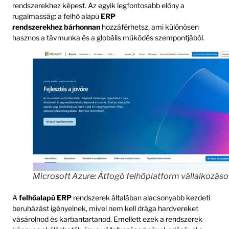
rendszerekhez képest. Az egyik legfontosabb előny a
rugalmasság: a felhő alapú
ERP
rendszerekhez
bárhonnan
hozzáférhetsz, ami különösen
hasznos a távmunka és a globális működés szempontjából.
Microsoft Azure: Átfogó felhőplatform vállalkozás
A
felhőalapú ERP
rendszerek általában alacsonyabb kezdeti
beruházást igényelnek, mivel nem kell drága hardvereket
vásárolnod és karbantartanod. Emellett ezek a rendszerek