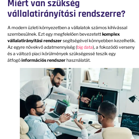
Miért van szükség
vállalatirányítási rendszerre?
A modern üzleti környezetben a vállalatok számos kihívással
szembesülnek. Ezt egy megfelelően bevezetett
komplex
vállalatirányítási rendszer
segítségével könnyebben kezelhetik.
Az egyre növekvő adatmennyiség (
big data
), a fokozódó verseny
és a változó piaci körülmények szükségessé teszik egy
átfogó
információs rendszer
használatát.