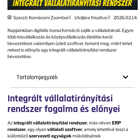
Szerző:
Komáromi Zsombor
Utoljára frissítve:
2026.02.14.
Napjainkban digitális transzformáció zajlik a vállalatoknál. Egyre
több kisvállalkozás és középvállalkozás életébe kerül
bevezetésre valamilyen üzleti szoftver. Ismerd meg, miért lehet
neked is előnyös egy integrált vállalatirányítási rendszer
bevezetése.
Tartalomjegyzék
Integrált vállalatirányítási
rendszer fogalma és előnyei
Az
integrált vállalatirányítási rendszer
, más néven
ERP
rendszer
, egy olyan
vállalati szoftver
, amely lehetővé teszi a
különböző
szervezeti egységek
működésének