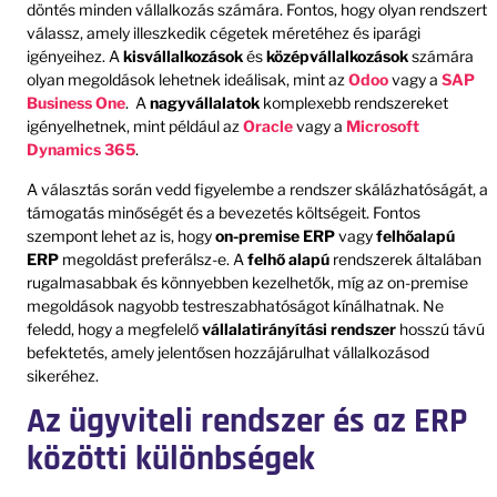
döntés minden vállalkozás számára. Fontos, hogy olyan rendszert
válassz, amely illeszkedik cégetek méretéhez és iparági
igényeihez. A
kisvállalkozások
és
középvállalkozások
számára
olyan megoldások lehetnek ideálisak, mint az
Odoo
vagy a
SAP
Business One
. A
nagyvállalatok
komplexebb rendszereket
igényelhetnek, mint például az
Oracle
vagy a
Microsoft
Dynamics 365
.
A választás során vedd figyelembe a rendszer skálázhatóságát, a
támogatás minőségét és a bevezetés költségeit. Fontos
szempont lehet az is, hogy
on-premise ERP
vagy
felhőalapú
ERP
megoldást preferálsz-e. A
felhő alapú
rendszerek általában
rugalmasabbak és könnyebben kezelhetők, míg az on-premise
megoldások nagyobb testreszabhatóságot kínálhatnak. Ne
feledd, hogy a megfelelő
vállalatirányítási rendszer
hosszú távú
befektetés, amely jelentősen hozzájárulhat vállalkozásod
sikeréhez.
Az ügyviteli rendszer és az ERP
közötti különbségek