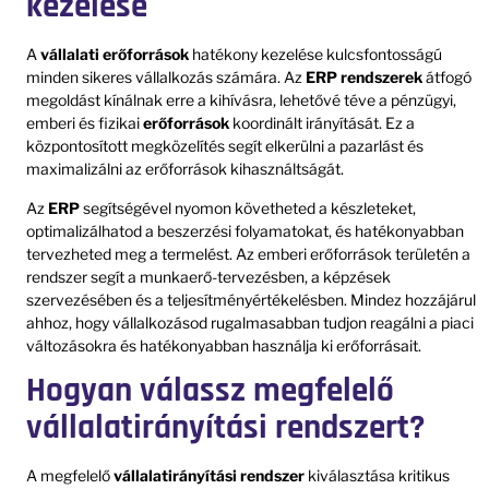
kezelése
A
vállalati erőforrások
hatékony kezelése kulcsfontosságú
minden sikeres vállalkozás számára. Az
ERP rendszerek
átfogó
megoldást kínálnak erre a kihívásra, lehetővé téve a pénzügyi,
emberi és fizikai
erőforrások
koordinált irányítását. Ez a
központosított megközelítés segít elkerülni a pazarlást és
maximalizálni az erőforrások kihasználtságát.
Az
ERP
segítségével nyomon követheted a készleteket,
optimalizálhatod a beszerzési folyamatokat, és hatékonyabban
tervezheted meg a termelést. Az emberi erőforrások területén a
rendszer segít a munkaerő-tervezésben, a képzések
szervezésében és a teljesítményértékelésben. Mindez hozzájárul
ahhoz, hogy vállalkozásod rugalmasabban tudjon reagálni a piaci
változásokra és hatékonyabban használja ki erőforrásait.
Hogyan válassz megfelelő
vállalatirányítási rendszert?
A megfelelő
vállalatirányítási rendszer
kiválasztása kritikus