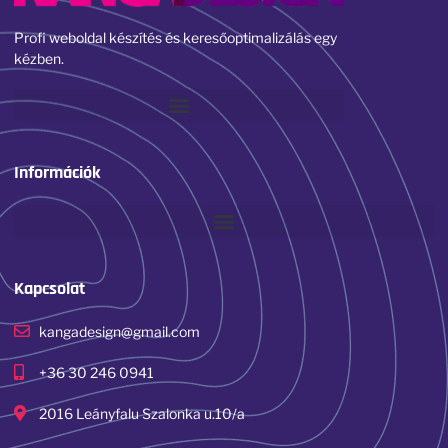
Profi weboldal készítés és keresőoptimalizálás egy
kézben.
Információk
Kapcsolat
kangadesign@gmail.com
+36 30 246 0941
2016 Leányfalu Szalonka u.10/a