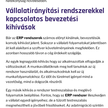
hatékonyság növelésében.
Vállalatirányítási rendszerekkel
kapcsolatos bevezetési
kihívások
Bár az
ERP rendszerek
számos előnyt kínálnak, bevezetésük
komoly kihívást jelent. Sokszor a vállalati folyamatokat jelentősen
át kell alakítani a szoftver követelményeinek megfelelően. Ez
azonban hosszabb távon a cég érdekeit szolgálja.
Az egyik legnagyobb kihívás hogy az alkalmazottak elfogadják a
változásokat. A munkavállalóknak meg kell tanulniuk az új
rendszer használatát, és alkalmazkodniuk kell az új
munkafolyamatokhoz. Ez időt és türelmet igényel mind a
vezetőség, mind a dolgozók részéről.
Egy másik kihívás a rendszer testreszabása és meglévő
folyamatok beépítése. Fontos, hogy az
ERP rendszer
illeszkedjen
a vállalat egyedi igényeihez, de a túlzott testreszabás
megnehezítheti a jövőbeli frissítéseket. Az adatmigráció szintén