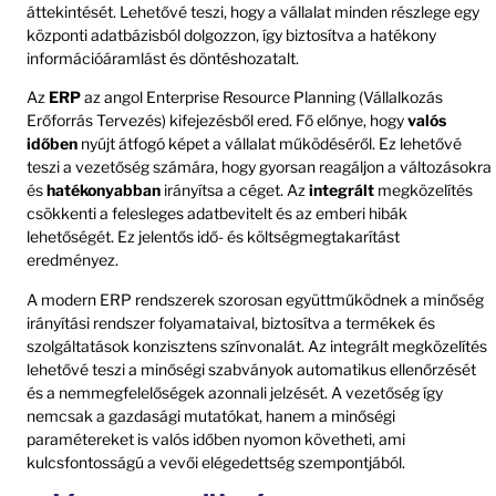
áttekintését. Lehetővé teszi, hogy a vállalat minden részlege egy
központi adatbázisból dolgozzon, így biztosítva a hatékony
információáramlást és döntéshozatalt.
Az
ERP
az angol Enterprise Resource Planning (Vállalkozás
Erőforrás Tervezés) kifejezésből ered. Fő előnye, hogy
valós
időben
nyújt átfogó képet a vállalat működéséről. Ez lehetővé
teszi a vezetőség számára, hogy gyorsan reagáljon a változásokra
és
hatékonyabban
irányítsa a céget. Az
integrált
megközelítés
csökkenti a felesleges adatbevitelt és az emberi hibák
lehetőségét. Ez jelentős idő- és költségmegtakarítást
eredményez.
A modern ERP rendszerek szorosan együttműködnek a minőség
irányítási rendszer folyamataival, biztosítva a termékek és
szolgáltatások konzisztens színvonalát. Az integrált megközelítés
lehetővé teszi a minőségi szabványok automatikus ellenőrzését
és a nemmegfelelőségek azonnali jelzését. A vezetőség így
nemcsak a gazdasági mutatókat, hanem a minőségi
paramétereket is valós időben nyomon követheti, ami
kulcsfontosságú a vevői elégedettség szempontjából.