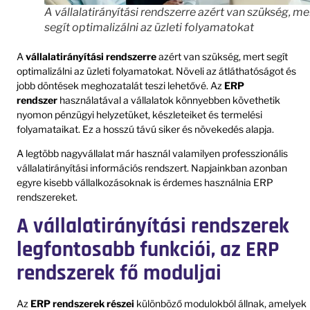
A vállalatirányítási rendszerre azért van szükség, me
segít optimalizálni az üzleti folyamatokat
A
vállalatirányítási rendszerre
azért van szükség, mert segít
optimalizálni az üzleti folyamatokat. Növeli az átláthatóságot és
jobb döntések meghozatalát teszi lehetővé. Az
ERP
rendszer
használatával a vállalatok könnyebben követhetik
nyomon pénzügyi helyzetüket, készleteiket és termelési
folyamataikat. Ez a hosszú távú siker és növekedés alapja.
A legtöbb nagyvállalat már használ valamilyen professzionális
vállalatirányítási információs rendszert. Napjainkban azonban
egyre kisebb vállalkozásoknak is érdemes használnia ERP
rendszereket.
A vállalatirányítási rendszerek
legfontosabb funkciói, az ERP
rendszerek fő moduljai
Az
ERP rendszerek részei
különböző modulokból állnak, amelyek