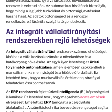
könnyen skálázhatók, így a vállalkozásod növekedésével a
rendszer is vele tud nőni. Az automatikus frissítések biztosítják,
hogy mindig a legújabb funkciókat és biztonsági javításokat
használhasd. Az adatok biztonságáról és a rendszer
rendelkezésre állásáról a szolgáltató gondoskodik.
Az integrált vállalatirányítási
rendszerekben rejlő lehetőségek
Az
integrált vállalatirányítási
rendszerek számos lehetőséget
kínálnak a vállalkozások számára a növekedésre és a
hatékonyság növelésére. Az egyik ilyen lehetőség az
üzleti
folyamatok automatizálása
, amely jelentősen csökkentheti a
manuális munka mennyiségét és a hibák előfordulását. Ez
lehetővé teszi, hogy a munkavállalók értékesebb, stratégiai
feladatokra összpontosítsanak.
Az
ERP rendszerek
fejlett
üzleti intelligencia
(BI) képességeket
is kínálnak. Ez lehetővé teszi, hogy mélyreható
adatelemzések
elvégzését. Emellett az
ERP
támogatja a cég digitális
átalakulását. A számítástechnika bevezetése rengeteget segít a