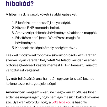
hibakód?
A
hiba miatt
, javasolt követni alábbi lépéseket:
Ellenőrizd .htaccess fájl helyességét.
Növeld PHP memória limitet.
Átnevezni problémás bővítmények/sablonok mappák.
Frissítésre kerüljenek WordPress magja és
bővítmények.
Kapcsolatba lépni tárhely-szolgáltatóval.
Ezekkel módszerrel többnyire sikerült orvosolni ezt váratlan
szerver olyan váratlan helyzetét! Ne feledd: minden esetben
biztonság kedvéért készits mentést FTP-n keresztül mielött
változtatást végeznél!
Így már felkészültél arra ha netán egyszer te is találkoznod
kellene ezzel rettegett jelenségel!
Amennyiben mégsem sikerülne megoldani az 500-as hibát,
érdemes megvizsgálni, hogy nem egy másik hibakódról van-e
szó. Gyakran előfordul, hogy a
503 hibakód
is hasonló