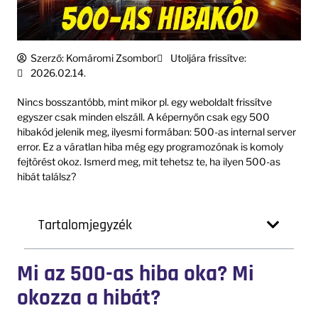
Szerző:
Komáromi Zsombor
Utoljára frissítve:
2026.02.14.
Nincs bosszantóbb, mint mikor pl. egy weboldalt frissítve
egyszer csak minden elszáll. A képernyőn csak egy 500
hibakód jelenik meg, ilyesmi formában: 500-as internal server
error. Ez a váratlan hiba még egy programozónak is komoly
fejtörést okoz. Ismerd meg, mit tehetsz te, ha ilyen 500-as
hibát találsz?
Tartalomjegyzék
Mi az 500-as hiba oka? Mi
okozza a hibát?