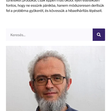
tüneteket produkál, csak éppen más okból. Ilyen esetekben
fontos, hogy ne essünk pánikba, hanem módszeresen derítsük
fel a probléma gyökerét, és kövessük a hibaelhárítás lépéseit.