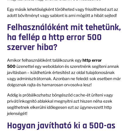
Egy másik lehetőségként törölheted vagy frissítheted azt az
adott bővítményt vagy sablont is ami mögött a hibát sejted!
Felhasználóként mit tehetünk,
ha fellép a http error 500
szerver hiba?
Amikor felhasználóként találkozunk egy
http error
500
üzenettel egy weboldalon és szeretnénk segíteni annak
javításban – küldhetünk értesítést az oldal tulajdonosának
vagy adminisztrátornak. Azonban ne feledd: sok esetben már
dolgoznak rajta és hamarosan orvosolva lesz!
Addig is próbálkozhatsz böngésződ cache-ét üríteni vagy
privát/inkognitó ablakkal megnyitni azt hiszen néha ezek
segíthetnek elkerülni időlegesen ezt az úgynevezett http
jelenségét!
Hogyan javítható ki a 500-as