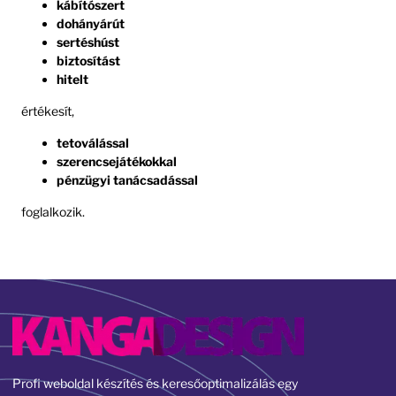
kábítószert
dohányárút
sertéshúst
biztosítást
hitelt
értékesít,
tetoválással
szerencsejátékokkal
pénzügyi tanácsadással
foglalkozik.
Profi weboldal készítés és keresőoptimalizálás egy