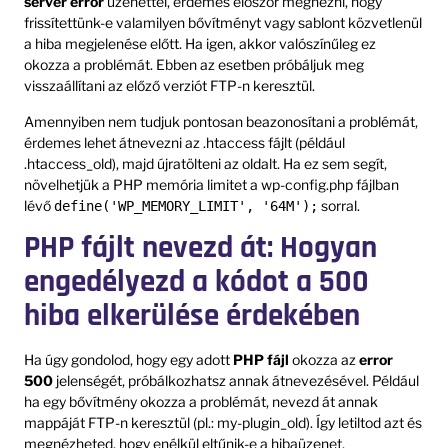
server error
üzenettel, érdemes először megnézni, hogy
frissítettünk-e valamilyen bővítményt vagy sablont közvetlenül
a hiba megjelenése előtt. Ha igen, akkor valószínűleg ez
okozza a problémát. Ebben az esetben próbáljuk meg
visszaállítani az előző verziót FTP-n keresztül.
Amennyiben nem tudjuk pontosan beazonosítani a problémát,
érdemes lehet átnevezni az .htaccess fájlt (például
.htaccess_old), majd újratölteni az oldalt. Ha ez sem segít,
növelhetjük a PHP memória limitet a wp-config.php fájlban
lévő
sorral.
define('WP_MEMORY_LIMIT', '64M');
PHP fájlt nevezd át: Hogyan
engedélyezd a kódot a 500
hiba elkerülése érdekében
Ha úgy gondolod, hogy egy adott
PHP fájl
okozza az
error
500
jelenségét, próbálkozhatsz annak átnevezésével. Például
ha egy bővítmény okozza a problémát, nevezd át annak
mappáját FTP-n keresztül (pl.: my-plugin_old). Így letiltod azt és
megnézheted, hogy enélkül eltűnik-e a hibaüzenet.