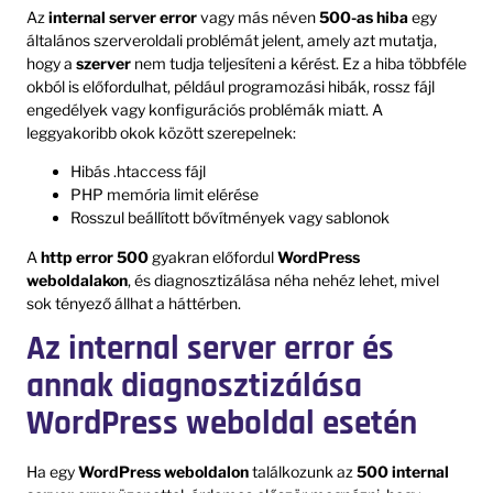
Az
internal server error
vagy más néven
500-as hiba
egy
általános szerveroldali problémát jelent, amely azt mutatja,
hogy a
szerver
nem tudja teljesíteni a kérést. Ez a hiba többféle
okból is előfordulhat, például programozási hibák, rossz fájl
engedélyek vagy konfigurációs problémák miatt. A
leggyakoribb okok között szerepelnek:
Hibás .htaccess fájl
PHP memória limit elérése
Rosszul beállított bővítmények vagy sablonok
A
http error 500
gyakran előfordul
WordPress
weboldalakon
, és diagnosztizálása néha nehéz lehet, mivel
sok tényező állhat a háttérben.
Az internal server error és
annak diagnosztizálása
WordPress weboldal esetén
Ha egy
WordPress weboldalon
találkozunk az
500 internal