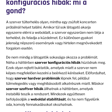
konfigurációs hibák: mi a
gond?
A szerver túlterhelés olyan, mintha egy zsúfolt koncerten
próbálnál helyet találni. Amikor túl sok látogató akarja
egyszerre elérni a weboldalt, a szerver egyszerűen nem bírja a
terhelést, és feladja a küzdelmet. Ez különösen gyakori
jelenség népszerű események vagy hirtelen megnövekedett
forgalom esetén.
De nem mindig a látogatók sokasága okozza a problémát.
Néha a háttérben
szerver konfigurációs hibák
húzódnak meg.
Ezek olyan rejtett buktatók, amelyek miatt a szerver nem
képes megfelelően kezelni a beérkező kéréseket. Előfordulhat,
hogy
szerver hardver problémák
lépnek fel, például
túlmelegedés vagy meghibásodott alkatrészek miatt. Máskor
szerver szoftver hibák
állhatnak a háttérben, amelyek
instabillá teszik a rendszert. Mindezek együttesen
befolyásolják a
weboldal stabilitását
, és ha nem figyelünk
oda, komoly fennakadásokat okozhatnak.