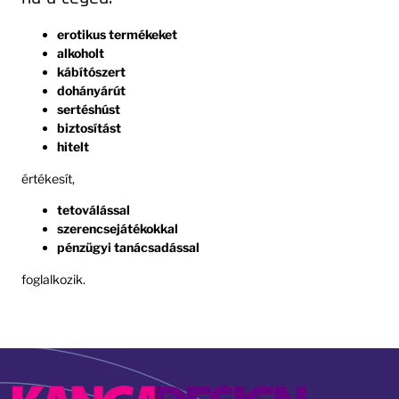
erotikus termékeket
alkoholt
kábítószert
dohányárút
sertéshúst
biztosítást
hitelt
értékesít,
tetoválással
szerencsejátékokkal
pénzügyi tanácsadással
foglalkozik.