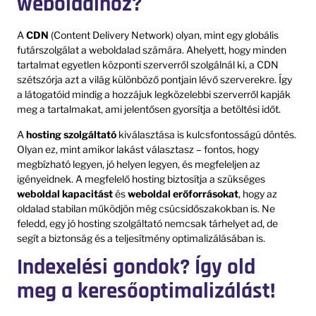
weboldalhoz?
A
CDN
(Content Delivery Network) olyan, mint egy globális
futárszolgálat a weboldalad számára. Ahelyett, hogy minden
tartalmat egyetlen központi szerverről szolgálnál ki, a CDN
szétszórja azt a világ különböző pontjain lévő szerverekre. Így
a látogatóid mindig a hozzájuk legközelebbi szerverről kapják
meg a tartalmakat, ami jelentősen gyorsítja a betöltési időt.
A
hosting szolgáltató
kiválasztása is kulcsfontosságú döntés.
Olyan ez, mint amikor lakást választasz – fontos, hogy
megbízható legyen, jó helyen legyen, és megfeleljen az
igényeidnek. A megfelelő hosting biztosítja a szükséges
weboldal kapacitást
és
weboldal erőforrásokat
, hogy az
oldalad stabilan működjön még csúcsidőszakokban is. Ne
feledd, egy jó hosting szolgáltató nemcsak tárhelyet ad, de
segít a biztonság és a teljesítmény optimalizálásában is.
Indexelési gondok? Így old
meg a keresőoptimalizálást!