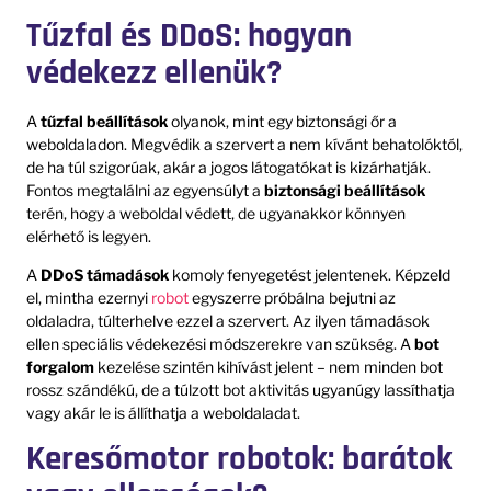
Tűzfal és DDoS: hogyan
védekezz ellenük?
A
tűzfal beállítások
olyanok, mint egy biztonsági őr a
weboldaladon. Megvédik a szervert a nem kívánt behatolóktól,
de ha túl szigorúak, akár a jogos látogatókat is kizárhatják.
Fontos megtalálni az egyensúlyt a
biztonsági beállítások
terén, hogy a weboldal védett, de ugyanakkor könnyen
elérhető is legyen.
A
DDoS támadások
komoly fenyegetést jelentenek. Képzeld
el, mintha ezernyi
robot
egyszerre próbálna bejutni az
oldaladra, túlterhelve ezzel a szervert. Az ilyen támadások
ellen speciális védekezési módszerekre van szükség. A
bot
forgalom
kezelése szintén kihívást jelent – nem minden bot
rossz szándékú, de a túlzott bot aktivitás ugyanúgy lassíthatja
vagy akár le is állíthatja a weboldaladat.
Keresőmotor robotok: barátok