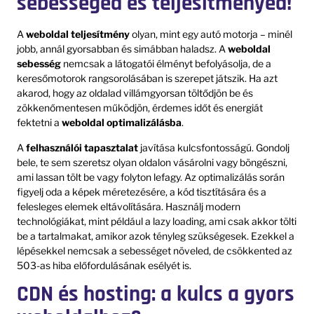
sebességed és teljesítményed!
A
weboldal teljesítmény
olyan, mint egy autó motorja – minél
jobb, annál gyorsabban és simábban haladsz. A
weboldal
sebesség
nemcsak a látogatói élményt befolyásolja, de a
keresőmotorok rangsorolásában is szerepet játszik. Ha azt
akarod, hogy az oldalad villámgyorsan töltődjön be és
zökkenőmentesen működjön, érdemes időt és energiát
fektetni a
weboldal optimalizálásba
.
A
felhasználói tapasztalat
javítása kulcsfontosságú. Gondolj
bele, te sem szeretsz olyan oldalon vásárolni vagy böngészni,
ami lassan tölt be vagy folyton lefagy. Az optimalizálás során
figyelj oda a képek méretezésére, a kód tisztítására és a
felesleges elemek eltávolítására. Használj modern
technológiákat, mint például a lazy loading, ami csak akkor tölti
be a tartalmakat, amikor azok tényleg szükségesek. Ezekkel a
lépésekkel nemcsak a sebességet növeled, de csökkented az
503-as hiba előfordulásának esélyét is.
CDN és hosting: a kulcs a gyors