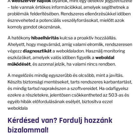
A
webszerver naplók
olyanok, mint egy detektív jegyzetfüzete
– tele vannak értékes információkkal, amelyek segíthetnek a
problémák felderítésében. Rendszeres ellenőrzésükkel időben
észreveheted a potenciális veszélyforrásokat, mielőtt azok
komoly gondot okoznának.
A hatékony
hibaelhárítás
kulcsa a proaktív hozzáállás.
Ahelyett, hogy megvárnád, amíg valami elromlik, rendszeresen
végezz
diagnosztikát
a weboldaladon. Használj monitoring
eszközöket, amelyek valós időben figyelik a
weboldal
működését
, és azonnal jelzik, ha valami nincs rendben.
A megelőzés mindig egyszerűbb és olcsóbb, mint a javítás.
Készíts biztonsági mentéseket, tarts rendszeres karbantartást,
és mindig tartsd naprakészen a szoftvereidet. Ha odafigyelsz
ezekre a részletekre, jelentősen csökkentheted az 503-as és
egyéb hibák előfordulásának esélyét, biztosítva ezzel
weboldala
Kérdésed van? Fordulj hozzánk
bizalommal!