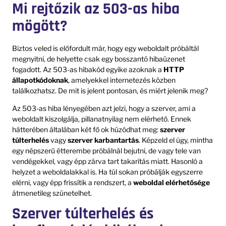
Mi rejtőzik az 503-as hiba
mögött?
Biztos veled is előfordult már, hogy egy weboldalt próbáltál
megnyitni, de helyette csak egy bosszantó hibaüzenet
fogadott. Az 503-as hibakód egyike azoknak a
HTTP
állapotkódoknak
, amelyekkel internetezés közben
találkozhatsz. De mit is jelent pontosan, és miért jelenik meg?
Az 503-as hiba lényegében azt jelzi, hogy a szerver, ami a
weboldalt kiszolgálja, pillanatnyilag nem elérhető. Ennek
hátterében általában két fő ok húzódhat meg:
szerver
túlterhelés
vagy
szerver karbantartás
. Képzeld el úgy, mintha
egy népszerű étterembe próbálnál bejutni, de vagy tele van
vendégekkel, vagy épp zárva tart takarítás miatt. Hasonló a
helyzet a weboldalakkal is. Ha túl sokan próbálják egyszerre
elérni, vagy épp frissítik a rendszert, a
weboldal elérhetősége
átmenetileg szünetelhet.
Szerver túlterhelés és