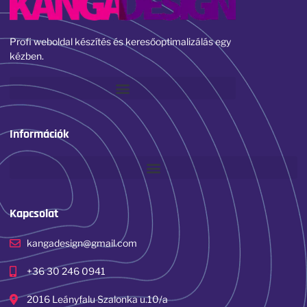
Profi weboldal készítés és keresőoptimalizálás egy
kézben.
Információk
Kapcsolat
kangadesign@gmail.com
+36 30 246 0941
2016 Leányfalu Szalonka u.10/a