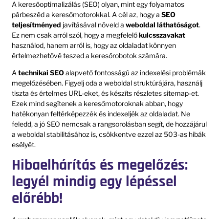
A keresőoptimalizálás (SEO) olyan, mint egy folyamatos
párbeszéd a keresőmotorokkal. A cél az, hogy a
SEO
teljesítményed
javításával növeld a
weboldal láthatóságot
.
Ez nem csak arról szól, hogy a megfelelő
kulcsszavakat
használod, hanem arról is, hogy az oldaladat könnyen
értelmezhetővé teszed a keresőrobotok számára.
A
technikai SEO
alapvető fontosságú az indexelési problémák
megelőzésében. Figyelj oda a weboldal struktúrájára, használj
tiszta és értelmes URL-eket, és készíts részletes sitemap-et.
Ezek mind segítenek a keresőmotoroknak abban, hogy
hatékonyan feltérképezzék és indexeljék az oldaladat. Ne
feledd, a jó SEO nemcsak a rangsorolásban segít, de hozzájárul
a weboldal stabilitásához is, csökkentve ezzel az 503-as hibák
esélyét.
Hibaelhárítás és megelőzés:
legyél mindig egy lépéssel
előrébb!