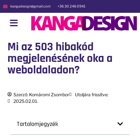
kangadesign@gmail.com
+36 30 246 0941
Mi az 503 hibakód
megjelenésének oka a
weboldaladon?
Szerző:
Komáromi Zsombor
Utoljára frissítve:
2025.02.01.
Tartalomjegyzék