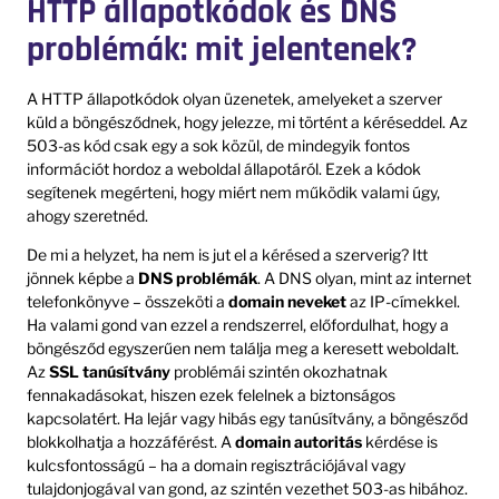
HTTP állapotkódok és DNS
problémák: mit jelentenek?
A HTTP állapotkódok olyan üzenetek, amelyeket a szerver
küld a böngésződnek, hogy jelezze, mi történt a kéréseddel. Az
503-as kód csak egy a sok közül, de mindegyik fontos
információt hordoz a weboldal állapotáról. Ezek a kódok
segítenek megérteni, hogy miért nem működik valami úgy,
ahogy szeretnéd.
De mi a helyzet, ha nem is jut el a kérésed a szerverig? Itt
jönnek képbe a
DNS problémák
. A DNS olyan, mint az internet
telefonkönyve – összeköti a
domain neveket
az IP-címekkel.
Ha valami gond van ezzel a rendszerrel, előfordulhat, hogy a
böngésződ egyszerűen nem találja meg a keresett weboldalt.
Az
SSL tanúsítvány
problémái szintén okozhatnak
fennakadásokat, hiszen ezek felelnek a biztonságos
kapcsolatért. Ha lejár vagy hibás egy tanúsítvány, a böngésződ
blokkolhatja a hozzáférést. A
domain autoritás
kérdése is
kulcsfontosságú – ha a domain regisztrációjával vagy
tulajdonjogával van gond, az szintén vezethet 503-as hibához.