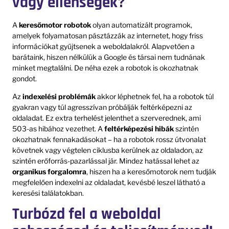
vagy ellenségek?
A
keresőmotor robotok
olyan automatizált programok,
amelyek folyamatosan pásztázzák az internetet, hogy friss
információkat gyűjtsenek a weboldalakról. Alapvetően a
barátaink, hiszen nélkülük a Google és társai nem tudnának
minket megtalálni. De néha ezek a robotok is okozhatnak
gondot.
Az
indexelési problémák
akkor léphetnek fel, ha a robotok túl
gyakran vagy túl agresszívan próbálják feltérképezni az
oldaladat. Ez extra terhelést jelenthet a szerverednek, ami
503-as hibához vezethet. A
feltérképezési hibák
szintén
okozhatnak fennakadásokat – ha a robotok rossz útvonalat
követnek vagy végtelen ciklusba kerülnek az oldaladon, az
szintén erőforrás-pazarlással jár. Mindez hatással lehet az
organikus forgalomra
, hiszen ha a keresőmotorok nem tudják
megfelelően indexelni az oldaladat, kevésbé leszel látható a
keresési találatokban.
Turbózd fel a weboldal