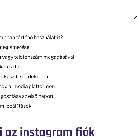
yabban történő használatát?
m megismerése
cím vagy telefonszám megadásával
keresztül
ók készítés érdekében
 social media platformon
gosztása az első napon
mi beállítások
i az instagram fiók