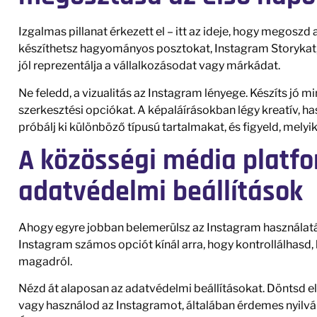
Izgalmas pillanat érkezett el – itt az ideje, hogy megoszd
készíthetsz hagyományos posztokat, Instagram Storykat, v
jól reprezentálja a vállalkozásodat vagy márkádat.
Ne feledd, a vizualitás az Instagram lényege. Készíts jó 
szerkesztési opciókat. A képaláírásokban légy kreatív, ha
próbálj ki különböző típusú tartalmakat, és figyeld, mely
A közösségi média platf
adatvédelmi beállítások
Ahogy egyre jobban belemerülsz az Instagram használatába
Instagram számos opciót kínál arra, hogy kontrollálhasd, 
magadról.
Nézd át alaposan az adatvédelmi beállításokat. Döntsd el,
vagy használod az Instagramot, általában érdemes nyilvá