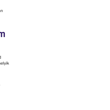
an
ím
d
elyik
s