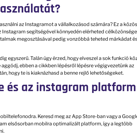
asználatát?
sználni az Instagramot a vállalkozásod számára? Ez a közö
z Instagram segítségével könnyedén elérheted célközönsége
 tartalmak megosztásával pedig vonzóbbá teheted márkádat é
g egyszerű. Talán úgy érzed, hogy elveszel a sok funkció köz
 aggódj, ebben a cikkben lépésről lépésre végigvezetünk az
n, hogy te is kiaknázhasd a benne rejlő lehetőségeket.
e és az instagram platform
 mobiltelefonodra. Keresd meg az App Store-ban vagy a Googl
ram elsősorban mobilra optimalizált platform, így a legtöbb
i.