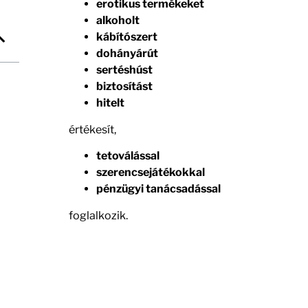
erotikus termékeket
alkoholt
kábítószert
dohányárút
sertéshúst
biztosítást
hitelt
értékesít,
tetoválással
szerencsejátékokkal
pénzügyi tanácsadással
foglalkozik.