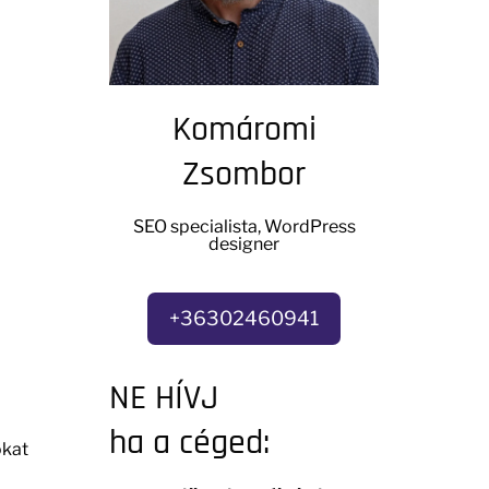
Komáromi
Zsombor
SEO specialista, WordPress
designer
+36302460941
NE HÍVJ
ha a céged:
ókat