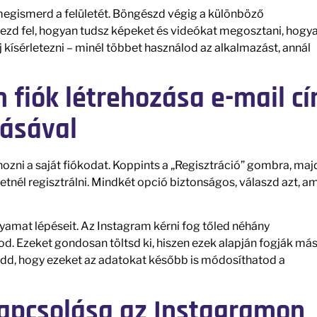
y megismerd a felületét. Böngészd végig a különböző
dezd fel, hogyan tudsz képeket és videókat megosztani, hogy
lj kísérletezni – minél többet használod az alkalmazást, annál
 fiók létrehozása e-mail c
ásával
hozni a saját fiókodat. Koppints a „Regisztráció” gombra, maj
tnél regisztrálni. Mindkét opció biztonságos, válaszd azt, am
yamat lépéseit. Az Instagram kérni fog tőled néhány
od. Ezeket gondosan töltsd ki, hiszen ezek alapján fogják má
ledd, hogy ezeket az adatokat később is módosíthatod a
kapcsolása az Instagramon