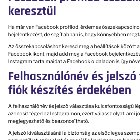
keresztül
Ha már van Facebook profilod, érdemes összekapcsolnod 
bejelentkezést, de segít abban is, hogy könnyebben meg
Az összekapcsoláshoz keresd meg a beállítások között a „
Facebook ikont, majd add meg a Facebook bejelentkezé
Instagram tartalmaidat a Facebook oldaladon is, így növe
Felhasználónév és jelszó
fiók készítés érdekében
A felhasználónév és jelszó választása kulcsfontosságú lép
azonosít téged az Instagramon, ezért válassz olyat, ami 
megjegyezhető és beazonosítható.
A jelszó kiválasztásánál a biztonság az elsődleges szempo