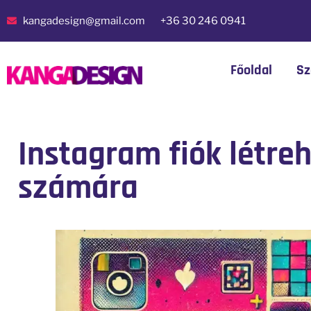
kangadesign@gmail.com
+36 30 246 0941
Főoldal
Sz
Instagram fiók létre
számára