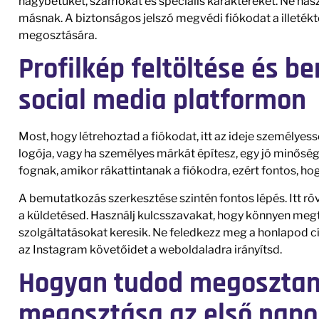
nagybetűket, számokat és speciális karaktereket. Ne haszn
másnak. A biztonságos jelszó megvédi fiókodat a illetékt
megosztására.
Profilkép feltöltése és 
social media platformon
Most, hogy létrehoztad a fiókodat, itt az ideje személyessé
logója, vagy ha személyes márkát építesz, egy jó minőségű
fognak, amikor rákattintanak a fiókodra, ezért fontos, ho
A bemutatkozás szerkesztése szintén fontos lépés. Itt rö
a küldetésed. Használj kulcsszavakat, hogy könnyen megta
szolgáltatásokat keresik. Ne feledkezz meg a honlapod c
az Instagram követőidet a weboldaladra irányítsd.
Hogyan tudod megosztani
megosztása az első nap