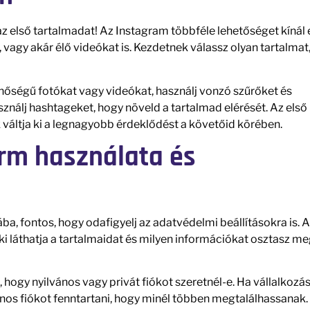
 az első tartalmadat! Az Instagram többféle lehetőséget kínál 
agy akár élő videókat is. Kezdetnek válassz olyan tartalmat
minőségű fotókat vagy videókat, használj vonzó szűrőket és
sználj hashtageket, hogy növeld a tartalmad elérését. Az első
ik váltja ki a legnagyobb érdeklődést a követőid körében.
orm használata és
, fontos, hogy odafigyelj az adatvédelmi beállításokra is. 
ki láthatja a tartalmaidat és milyen információkat osztasz m
 hogy nyilvános vagy privát fiókot szeretnél-e. Ha vállalkozá
nos fiókot fenntartani, hogy minél többen megtalálhassanak.