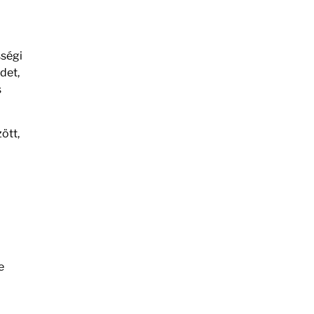
sségi
det,
s
ött,
e