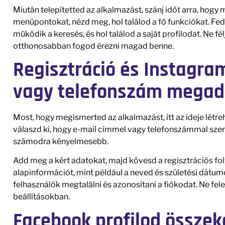
Miután telepítetted az alkalmazást, szánj időt arra, hog
menüpontokat, nézd meg, hol találod a fő funkciókat. Fe
működik a keresés, és hol találod a saját profilodat. Ne fé
otthonosabban fogod érezni magad benne.
Regisztráció és Instagram
vagy telefonszám megad
Most, hogy megismerted az alkalmazást, itt az ideje létre
válaszd ki, hogy e-mail címmel vagy telefonszámmal szere
számodra kényelmesebb.
Add meg a kért adatokat, majd kövesd a regisztrációs fol
alapinformációt, mint például a neved és születési dátum
felhasználók megtalálni és azonosítani a fiókodat. Ne fe
beállításokban.
Facebook profilod össze