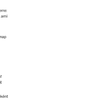
erre:
, ami
 nap
Az
eg
sként