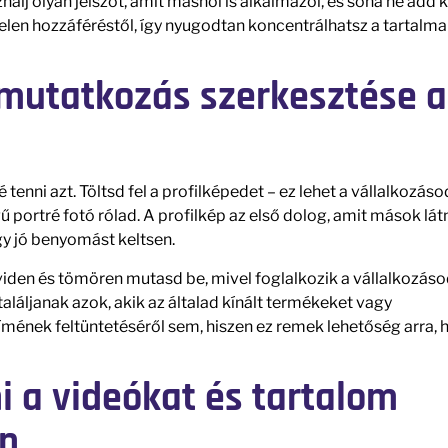
álj olyan jelszót, amit máshol is alkalmazol, és soha ne add k
elen hozzáféréstől, így nyugodtan koncentrálhatsz a tartalma
bemutatkozás szerkesztése a
 tenni azt. Töltsd fel a profilképedet – ez lehet a vállalkozáso
 portré fotó rólad. A profilkép az első dolog, amit mások lát
gy jó benyomást keltsen.
viden és tömören mutasd be, mivel foglalkozik a vállalkozáso
láljanak azok, akik az általad kínált termékeket vagy
ímének feltüntetéséről sem, hiszen ez remek lehetőség arra, 
 a videókat és tartalom
on