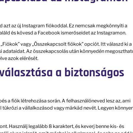
azt az új Instagram fiókoddal. Ez nemcsak megkönnyíti a
találd és kövesd a Facebook ismerőseidet az Instagramon.
Fiókok” vagy „Összekapcsolt fiókok” opciót. Itt válaszd ki a
si adataidat. Az összekapcsolás után könnyedén megosztha
lve azok elérését.
 választása a biztonságos
és a fiók létrehozása során. A felhasználóneved lesz az, ami
jól tükrözi a vállalkozásod vagy márkád nevét. Legyen könnye
nt. Használj legalább 8 karaktert, és keverj benne kis- és