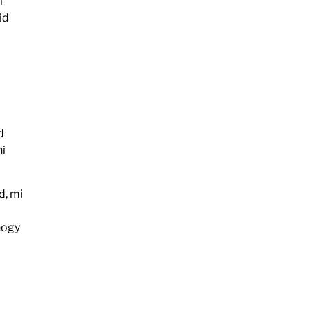
i
id
d
ni
d, mi
hogy