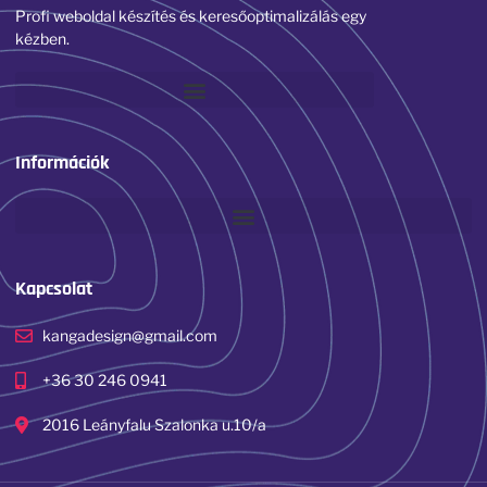
Profi weboldal készítés és keresőoptimalizálás egy
kézben.
Információk
Kapcsolat
kangadesign@gmail.com
+36 30 246 0941
2016 Leányfalu Szalonka u.10/a