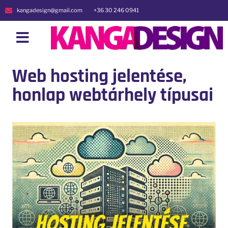
kangadesign@gmail.com
+36 30 246 0941
Web hosting jelentése,
honlap webtárhely típusai