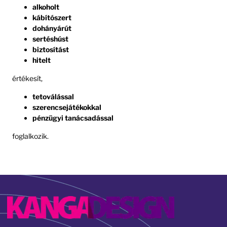
alkoholt
kábítószert
dohányárút
sertéshúst
biztosítást
hitelt
értékesít,
tetoválással
szerencsejátékokkal
pénzügyi tanácsadással
foglalkozik.