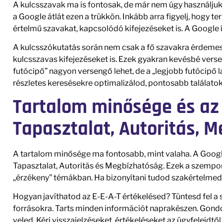
A kulcsszavak ma is fontosak, de már nem úgy használjuk
a Google átlát ezen a trükkön. Inkább arra figyelj, hogy
értelmű szavakat, kapcsolódó kifejezéseket is. A Google í
A kulcsszókutatás során nem csak a fő szavakra érdemes
kulcsszavas kifejezéseket is. Ezek gyakran kevésbé versen
futócipő” nagyon versengő lehet, de a „legjobb futócipő l
részletes keresésekre optimalizálod, pontosabb találatoka
Tartalom minősége és az 
Tapasztalat, Autoritás, 
A tartalom minősége ma fontosabb, mint valaha. A Googl
Tapasztalat, Autoritás és Megbízhatóság. Ezek a szemp
„érzékeny” témákban. Ha bizonyítani tudod szakértelmed
Hogyan javíthatod az E-E-A-T értékelésed? Tüntesd fel a 
forrásokra. Tarts minden információt naprakészen. Gond
veled. Kérj visszajelzéseket, értékeléseket az ügyfeleidtől