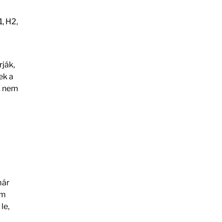
, H2,
rják,
ek a
z nem
már
em
le,