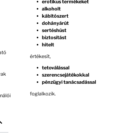
erotikus termékeket
alkoholt
kábítószert
dohányárút
sertéshúst
biztosítást
hitelt
ató
értékesít,
tetoválással
vak
szerencsejátékokkal
pénzügyi tanácsadással
foglalkozik.
nálói