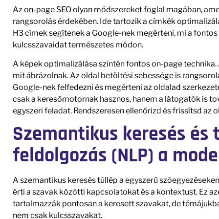
Az on-page SEO olyan módszereket foglal magában, amel
rangsorolás érdekében. Ide tartozik a címkék optimalizálás
H3 címek segítenek a Google-nek megérteni, mi a fontos 
kulcsszavaidat természetes módon.
A képek optimalizálása szintén fontos on-page technika. A
mit ábrázolnak. Az oldal betöltési sebessége is rangsorol
Google-nek felfedezni és megérteni az oldalad szerkezet
csak a keresőmotornak hasznos, hanem a látogatók is t
egyszeri feladat. Rendszeresen ellenőrizd és frissítsd az
Szemantikus keresés és 
feldolgozás (NLP) a mod
A szemantikus keresés túllép a egyszerű szóegyezéseken,
érti a szavak közötti kapcsolatokat és a kontextust. Ez a
tartalmazzák pontosan a keresett szavakat, de témájukb
nem csak kulcsszavakat.