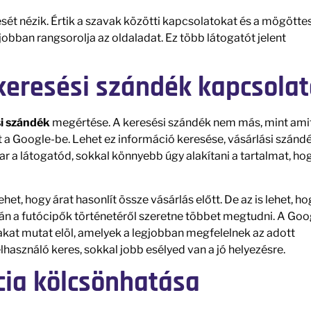
 nézik. Értik a szavak közötti kapcsolatokat és a mögötte
 jobban rangsorolja az oldaladat. Ez több látogatót jelent
 keresési szándék kapcsola
i szándék
megértése. A keresési szándék nem más, mint ami
it a Google-be. Lehet ez információ keresése, vásárlási szánd
r a látogatód, sokkal könnyebb úgy alakítani a tartalmat, ho
het, hogy árat hasonlít össze vásárlás előtt. De az is lehet, ho
alán a futócipők történetéről szeretne többet megtudni. A Goo
akat mutat elöl, amelyek a legjobban megfelelnek az adott
elhasználó keres, sokkal jobb esélyed van a jó helyezésre.
cia kölcsönhatása