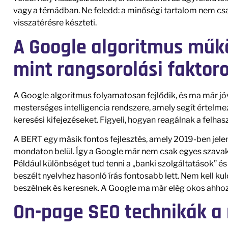
vagy a témádban. Ne feledd: a minőségi tartalom nem cs
visszatérésre készteti.
A Google algoritmus műk
mint rangsorolási faktor
A Google algoritmus folyamatosan fejlődik, és ma már jóv
mesterséges intelligencia rendszere, amely segít értelmez
keresési kifejezéseket. Figyeli, hogyan reagálnak a felha
A BERT egy másik fontos fejlesztés, amely 2019-ben jele
mondaton belül. Így a Google már nem csak egyes szavakat
Például különbséget tud tenni a „banki szolgáltatások” és
beszélt nyelvhez hasonló írás fontosabb lett. Nem kell ku
beszélnek és keresnek. A Google ma már elég okos ahhoz,
On-page SEO technikák a 