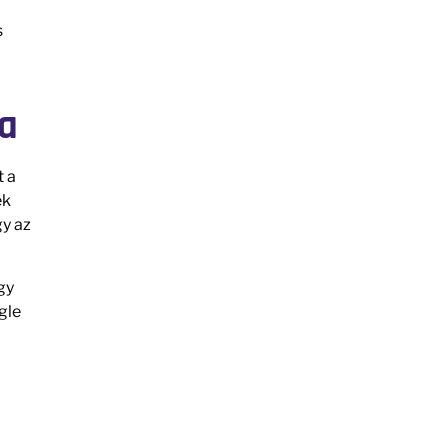
s
ta
t a
ék
gy az
gy
gle