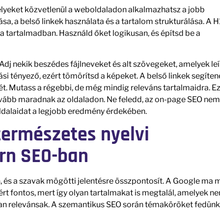
yeket közvetlenül a weboldaladon alkalmazhatsz a jobb
a, a belső linkek használata és a tartalom strukturálása. A H1
a tartalmadban. Használd őket logikusan, és építsd be a
dj nekik beszédes fájlneveket és alt szövegeket, amelyek leí
ási tényező, ezért tömörítsd a képeket. A belső linkek segíten
ét. Mutass a régebbi, de még mindig releváns tartalmaidra. E
ovább maradnak az oldaladon. Ne feledd, az on-page SEO nem
 oldalaidat a legjobb eredmény érdekében.
természetes nyelvi
ern SEO-ban
 és a szavak mögötti jelentésre összpontosít. A Google ma 
zért fontos, mert így olyan tartalmakat is megtalál, amelyek n
an relevánsak. A szemantikus SEO során témaköröket fedünk 