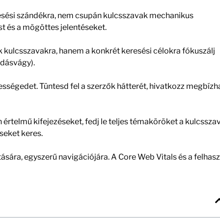
eresési szándékra, nem csupán kulcsszavak mechanikus
st és a mögöttes jelentéseket.
 kulcsszavakra, hanem a konkrét keresési célokra fókuszálj
udásvágy).
ességedet. Tüntesd fel a szerzők hátterét, hivatkozz megbízh
 értelmű kifejezéseket, fedj le teljes témaköröket a kulcssza
seket keres.
ására, egyszerű navigációjára. A Core Web Vitals és a felhasz