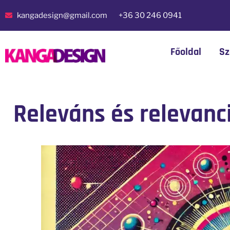
kangadesign@gmail.com
+36 30 246 0941
Főoldal
Sz
Releváns és relevanc