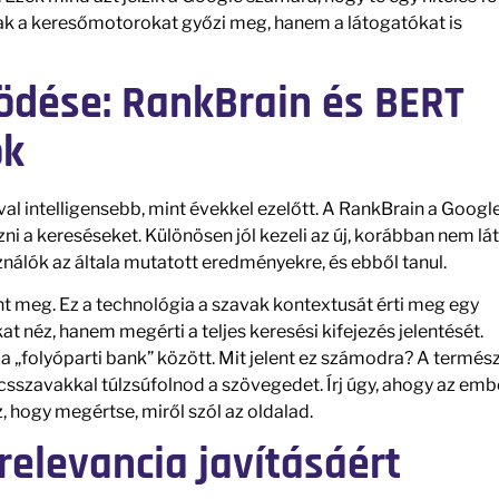
ak a keresőmotorokat győzi meg, hanem a látogatókat is
ödése: RankBrain és BERT
ok
al intelligensebb, mint évekkel ezelőtt. A RankBrain a Googl
ni a kereséseket. Különösen jól kezeli az új, korábban nem lá
sználók az általa mutatott eredményekre, és ebből tanul.
nt meg. Ez a technológia a szavak kontextusát érti meg egy
 néz, hanem megérti a teljes keresési kifejezés jelentését.
 a „folyóparti bank” között. Mit jelent ez számodra? A termés
lcsszavakkal túlzsúfolnod a szövegedet. Írj úgy, ahogy az em
 hogy megértse, miről szól az oldalad.
relevancia javításáért