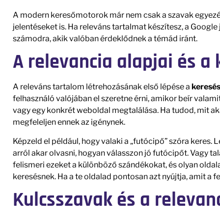
A modern keresőmotorok már nem csak a szavak egyezését
jelentéseket is. Ha releváns tartalmat készítesz, a Google
számodra, akik valóban érdeklődnek a témád iránt.
A relevancia alapjai és a
A releváns tartalom létrehozásának első lépése a
keresés
felhasználó valójában el szeretne érni, amikor beír valam
vagy egy konkrét weboldal megtalálása. Ha tudod, mit aka
megfeleljen ennek az igénynek.
Képzeld el például, hogy valaki a „futócipő” szóra keres. Le
arról akar olvasni, hogyan válasszon jó futócipőt. Vagy t
felismeri ezeket a különböző szándékokat, és olyan oldal
keresésnek. Ha a te oldalad pontosan azt nyújtja, amit a f
Kulcsszavak és a relevan