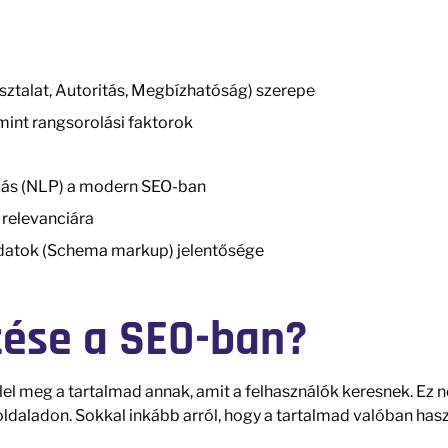
ztalat, Autoritás, Megbízhatóság) szerepe
int rangsorolási faktorok
ozás (NLP) a modern SEO-ban
 relevanciára
 adatok (Schema markup) jelentősége
ntése a SEO-ban?
elel meg a tartalmad annak, amit a felhasználók keresnek. Ez 
oldaladon. Sokkal inkább arról, hogy a tartalmad valóban has