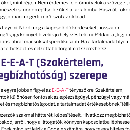
 őket, mint régen. Nem érdemes teletömni velük a szöveget,
 természetes módon építsd be őket a tartalomba. Használj roko
gy jobban megérti, miről szól az oldalad.
 figyelni. Nézd meg a kapcsolódó kérdéseket, hosszabb
gők, így könnyebb velük jó helyezést elérni. Például a „legjo
apos lábra” már sokkal specifikusabb. Ha a tartalmadat ilyen
t érhetsz el, és célzottabb forgalmat szerezhetsz.
E-E-A-T (Szakértelem,
Megbízhatóság) szerepe
e egyre jobban figyel az
E-E-A-T
tényezőkre: Szakértelem,
ontok különösen fontosak az egészségügyi, pénzügyi vagy má
et és megbízhatóságodat, a tartalmadat értékesebbnek ítélik
szerzők szakmai hátterét, képesítéseit. Hivatkozz megbízhat
oskodj arról, hogy a látogatók könnyen kapcsolatba léphess
. Ezek mind azt jelzik a Google számára, hogy te egy hiteles fo