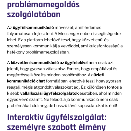
problémamegoldás
szolgálatában
Az
ügyfélkommunikáció
művészet, amit érdemes
folyamatosan fejleszteni. A Messenger ebben is segítségedre
lehet! Ez a platform lehetővé teszi, hogy közvetlenül és
személyesen kommunikálj a vevőiddel, ami kulcsfontosságú a
hatékony problémamegoldásban.
A
közvetlen kommunikáció az ügyfelekkel
nem csak azt
jelenti, hogy gyorsan válaszolsz. Fontos, hogy empátiával és
megértéssel közelíts minden problémához. Az
üzleti
kommunikáció chat
formájában lehetővé teszi, hogy gyorsan
reagálj, mégis átgondolt válaszokat adj. Ez különösen fontos a
kisebb
vállalkozási ügyfélszolgálatok
esetében, ahol minden
egyes vevő számít. Ne feledd, a jó kommunikáció nem csak
problémákat old meg, de hosszú távú kapcsolatokat is épít!
Interaktív ügyfélszolgálat:
személyre szabott élmény