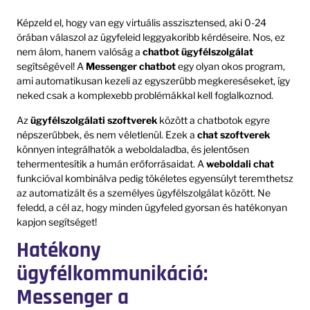
Képzeld el, hogy van egy virtuális asszisztensed, aki 0-24
órában válaszol az ügyfeleid leggyakoribb kérdéseire. Nos, ez
nem álom, hanem valóság a
chatbot ügyfélszolgálat
segítségével! A
Messenger chatbot
egy olyan okos program,
ami automatikusan kezeli az egyszerűbb megkereséseket, így
neked csak a komplexebb problémákkal kell foglalkoznod.
Az
ügyfélszolgálati szoftverek
között a chatbotok egyre
népszerűbbek, és nem véletlenül. Ezek a
chat szoftverek
könnyen integrálhatók a weboldaladba, és jelentősen
tehermentesítik a humán erőforrásaidat. A
weboldali chat
funkcióval kombinálva pedig tökéletes egyensúlyt teremthetsz
az automatizált és a személyes ügyfélszolgálat között. Ne
feledd, a cél az, hogy minden ügyfeled gyorsan és hatékonyan
kapjon segítséget!
Hatékony
ügyfélkommunikáció:
Messenger a