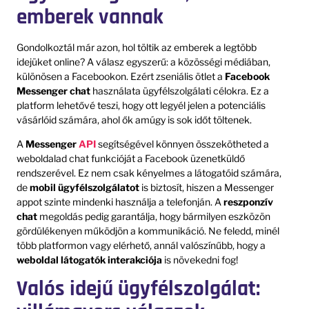
emberek vannak
Gondolkoztál már azon, hol töltik az emberek a legtöbb
idejüket online? A válasz egyszerű: a közösségi médiában,
különösen a Facebookon. Ezért zseniális ötlet a
Facebook
Messenger chat
használata ügyfélszolgálati célokra. Ez a
platform lehetővé teszi, hogy ott legyél jelen a potenciális
vásárlóid számára, ahol ők amúgy is sok időt töltenek.
A
Messenger
API
segítségével könnyen összekötheted a
weboldalad chat funkcióját a Facebook üzenetküldő
rendszerével. Ez nem csak kényelmes a látogatóid számára,
de
mobil ügyfélszolgálatot
is biztosít, hiszen a Messenger
appot szinte mindenki használja a telefonján. A
reszponzív
chat
megoldás pedig garantálja, hogy bármilyen eszközön
gördülékenyen működjön a kommunikáció. Ne feledd, minél
több platformon vagy elérhető, annál valószínűbb, hogy a
weboldal látogatók interakciója
is növekedni fog!
Valós idejű ügyfélszolgálat: