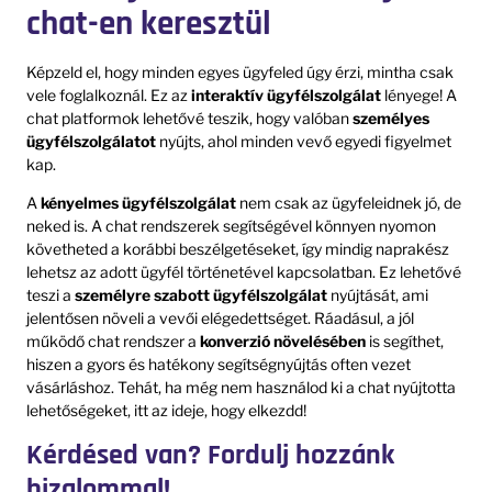
chat-en keresztül
Képzeld el, hogy minden egyes ügyfeled úgy érzi, mintha csak
vele foglalkoznál. Ez az
interaktív ügyfélszolgálat
lényege! A
chat platformok lehetővé teszik, hogy valóban
személyes
ügyfélszolgálatot
nyújts, ahol minden vevő egyedi figyelmet
kap.
A
kényelmes ügyfélszolgálat
nem csak az ügyfeleidnek jó, de
neked is. A chat rendszerek segítségével könnyen nyomon
követheted a korábbi beszélgetéseket, így mindig naprakész
lehetsz az adott ügyfél történetével kapcsolatban. Ez lehetővé
teszi a
személyre szabott ügyfélszolgálat
nyújtását, ami
jelentősen növeli a vevői elégedettséget. Ráadásul, a jól
működő chat rendszer a
konverzió növelésében
is segíthet,
hiszen a gyors és hatékony segítségnyújtás often vezet
vásárláshoz. Tehát, ha még nem használod ki a chat nyújtotta
lehetőségeket, itt az ideje, hogy elkezdd!
Kérdésed van? Fordulj hozzánk
bizalommal!