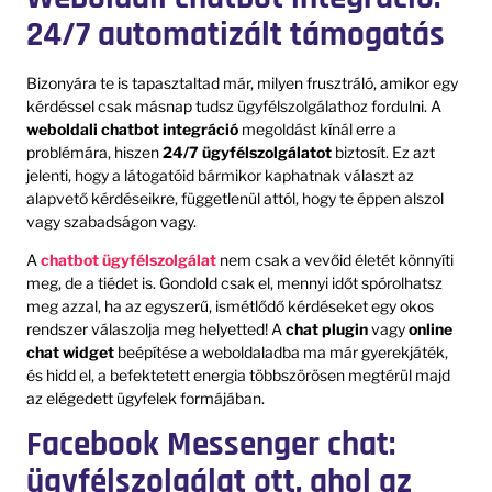
24/7 automatizált támogatás
Bizonyára te is tapasztaltad már, milyen frusztráló, amikor egy
kérdéssel csak másnap tudsz ügyfélszolgálathoz fordulni. A
weboldali chatbot integráció
megoldást kínál erre a
problémára, hiszen
24/7 ügyfélszolgálatot
biztosít. Ez azt
jelenti, hogy a látogatóid bármikor kaphatnak választ az
alapvető kérdéseikre, függetlenül attól, hogy te éppen alszol
vagy szabadságon vagy.
A
chatbot ügyfélszolgálat
nem csak a vevőid életét könnyíti
meg, de a tiédet is. Gondold csak el, mennyi időt spórolhatsz
meg azzal, ha az egyszerű, ismétlődő kérdéseket egy okos
rendszer válaszolja meg helyetted! A
chat plugin
vagy
online
chat widget
beépítése a weboldaladba ma már gyerekjáték,
és hidd el, a befektetett energia többszörösen megtérül majd
az elégedett ügyfelek formájában.
Facebook Messenger chat:
ügyfélszolgálat ott, ahol az