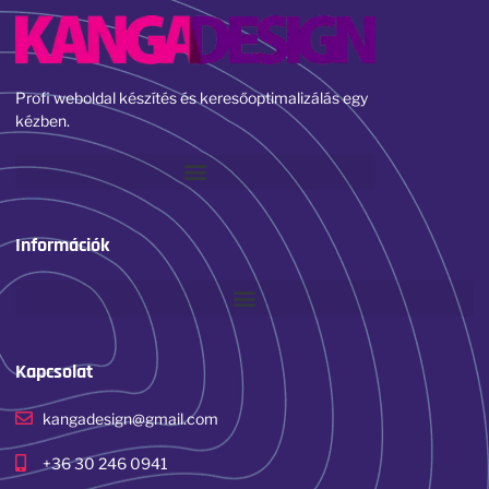
Profi weboldal készítés és keresőoptimalizálás egy
kézben.
Információk
Kapcsolat
kangadesign@gmail.com
+36 30 246 0941