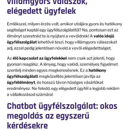
villámgyors válaszok,
elégedett ügyfelek
Emlékszel, milyen érzés volt, amikor utoljára gyors és hatékony
segítséget kaptál egy ügyfélszolgálattól? Na, pontosan ezt az
élményt szeretnéd te is nyújtani a vevőidnek! A
valós idejű
ügyfélszolgálat
lehetővé teszi, hogy villámgyors válaszokat
adj, ezzel pedig jelentősen növeld a vevői elégedettséget.
Az
élő kapcsolat az ügyfelekkel
nem csak azt jelenti, hogy
gyorsan reagálsz. A lényeg, hogy valódi, személyes figyelmet
szentelj minden egyes megkeresésnek. Ez a
hatékony
ügyfélszolgálati
megközelítés jelentősen javítja az
ügyfélélményt
, és hosszú távon hűséges vásárlókat
eredményez. Ne feledd, egy elégedett ügyfél a legjobb reklám
a vállalkozásod számára!
Chatbot ügyfélszolgálat: okos
megoldás az egyszerű
kérdésekre