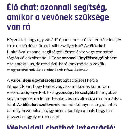
Élő chat: azonnali segítség,
amikor a vevőnek szüksége
van rá
Képzeld el, hogy egy vásárló éppen most nézi a termékeidet, és
hirtelen kérdése támad. Mit tesz ilyenkor? Az
élő chat
funkcióval azonnal segítséget kérhet, és te vagy csapatod
rögtön válaszolhat neki. Ez az
azonnali ügyfélszolgálat
nem
csak praktikus, de rendkívül hatékony módja a vevők
megtartásának és az eladások növelésének.
A
valós idejű ügyfélszolgálat
azt az érzést kelti a
látogatókban, hogy fontos vagy számukra, és komolyan
veszed az igényeiket. Ez a
gyors ügyfélszolgálati
megoldás
segít megelőzni a félreértéseket, és növeli a bizalmat a márkád
iránt. Az
élő chat szoftverek
ma már könnyen integrálhatók
bármilyen weboldalba, így nincs akadálya annak, hogy te is
bevezess egy ilyen rendszert.
Weboldali chatbot integráció: