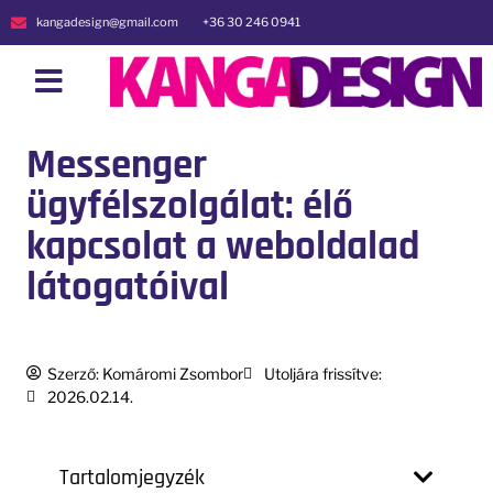
kangadesign@gmail.com
+36 30 246 0941
Messenger
ügyfélszolgálat: élő
kapcsolat a weboldalad
látogatóival
Szerző:
Komáromi Zsombor
Utoljára frissítve:
2026.02.14.
Tartalomjegyzék